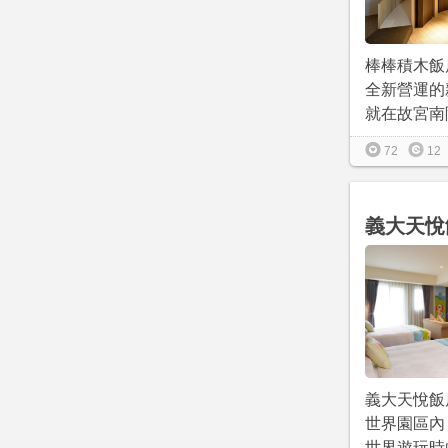
棒棒積木飯店
全新營運的
就在故宮南院
72
12
義大天悅
義大天悅飯
世界園區內
世界遊玩時