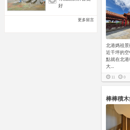
好
更多留言
北港媽祖景
近千坪的空
點就在北港
大...
11
0
棒棒積木