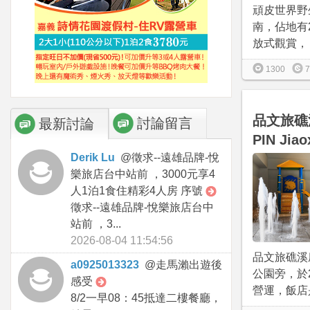
頑皮世界野
南，佔地有
放式觀賞， 
1300
7
品文旅礁溪
討論留言
最新討論
PIN Jiao
Derik Lu
@
徵求--遠雄品牌-悅
樂旅店台中站前 ，3000元享4
人1泊1食住精彩4人房 序號
徵求--遠雄品牌-悅樂旅店台中
站前 ，3...
2026-08-04 11:54:56
品文旅礁溪
a0925013323
@
走馬瀨出遊後
公園旁，於20
感受
營運，飯店是
8/2一早08：45抵達二樓餐廳，