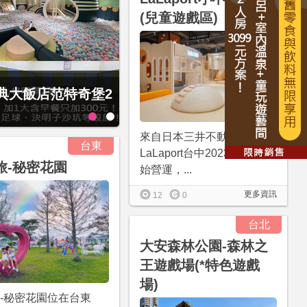
(兒童遊戲區)
經典大飯店范特奇堡2
捷絲旅-宜蘭礁溪館3099元起享
住4人房！享房內大型溫泉湯池
來自日本三井不動產的日系
台東
LaLaport台中2023/04/27開
旅-秘密花園
始營運，...
更多資訊
12
0
台北
大安森林公園-森林之
王遊戲場(*特色遊戲
場)
旅-秘密花園位在台東