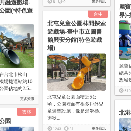
共融遊戲場-
更多資訊
8
0
麗寶
公園(*特色遊
台中
界)
北屯兒童公園林間探索
遊戲場-臺中市立圖書
館興安分館(特色遊戲
場)
麗寶
總共
在台北市松山
想城堡
機場捷運站約10
園佔地約2.5...
610
北屯兒童公園面積近5公
更多資訊
頃，公園裡面有很多戶外兒
童遊樂設施，像是溜滑梯、
雲林
北港
盪秋...
公園
更多資訊
1243
31