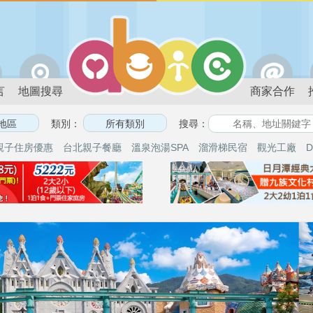
言
地圖搜尋
商家合作
類別：
搜尋：
親子住房優惠
台北親子餐廳
溫泉泡湯SPA
溜滑梯民宿
觀光工廠
D