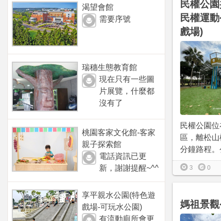
民權公園
渴望會館
民權運動
需要序號
戲場)
瑞穗生態教育館
現在只有一些圖
片展覽，什麼都
沒有了
民權公園位
桃園客家文化館-客家
區，離松山
親子探索館
分鐘路程。公
電話資訊已更
新，謝謝提醒~^^
3
0
享平親水公園(特色遊
媽祖景觀
戲場-可玩水公園)
有流動廁所會更