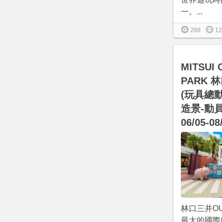
一。...
288
12
MITSUI 
PARK 
(玩具總
造景-動
06/05-08
林口三井OU
最大的國際級