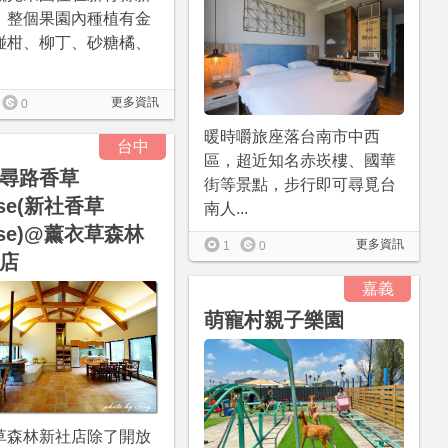
，整個果園內種植有金
椪柑、柳丁、砂糖橘、
更多資訊
0
暖時嚼旅座落台南市中西
台中
區，超近知名赤崁樓、國華
尋路香草
街等景點，步行即可尋覓台
use(新社香草
南人...
use)@薰衣草森林
更多資訊
1
0
店
嘉義
萌寵村親子樂園
草森林新社店除了開放