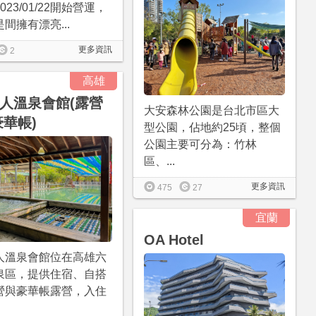
023/01/22開始營運，
間擁有漂亮...
更多資訊
2
高雄
人溫泉會館(露營
大安森林公園是台北市區大
豪華帳)
型公園，佔地約25頃，整個
公園主要可分為：竹林
區、...
更多資訊
475
27
宜蘭
OA Hotel
人溫泉會館位在高雄六
泉區，提供住宿、自搭
營與豪華帳露營，入住