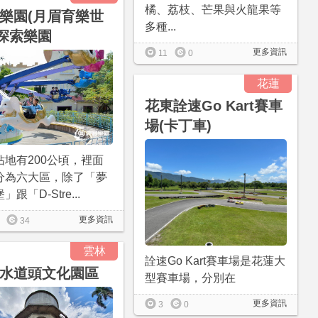
橘、荔枝、芒果與火龍果等
樂園(月眉育樂世
多種...
-探索樂園
更多資訊
11
0
花蓮
花東詮速Go Kart賽車
場(卡丁車)
佔地有200公頃，裡面
分為六大區，除了「夢
」跟「D-Stre...
更多資訊
34
雲林
詮速Go Kart賽車場是花蓮大
水道頭文化園區
型賽車場，分別在
更多資訊
3
0