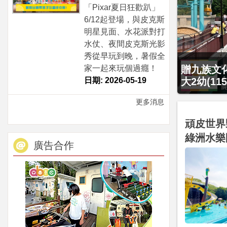
「Pixar夏日狂歡趴」
6/12起登場，與皮克斯
明星見面、水花派對打
水仗、夜間皮克斯光影
秀從早玩到晚，暑假全
贈九族文化
家一起來玩個過癮！
大2幼(1
日期: 2026-05-19
更多消息
頑皮世界
綠洲水樂
廣告合作