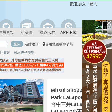
歡迎加入
|
登入
推薦景點
討論區
聯絡我們
APP下載
進階選項
使用地圖搜尋功能
IY摘果
日本親子景點
台中
Mitsui Shopping
Park LaLaport 台中-
台中三井LaLaport-
LaLaport小不點山丘