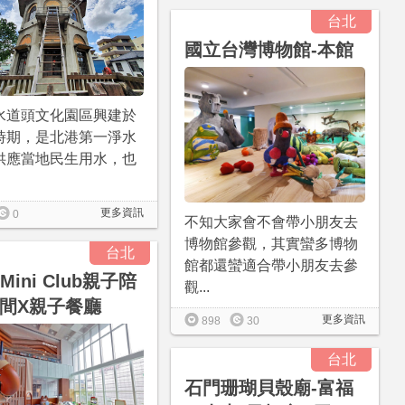
台北
國立台灣博物館-本館
水道頭文化園區興建於
時期，是北港第一淨水
供應當地民生用水，也
更多資訊
0
不知大家會不會帶小朋友去
博物館參觀，其實蠻多博物
台北
館都還蠻適合帶小朋友去參
 Mini Club親子陪
觀...
間X親子餐廳
更多資訊
898
30
台北
石門珊瑚貝殼廟-富福