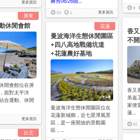
舞秀06/26開...
更多資訊
9
更多資訊
53
1
屏東
動休閒會館
花蓮
香又
曼波海洋生態休閒園區
不開
+四八高地戰備坑道
+花蓮農好基地
休閒會館位在屏
香又
，面對太平洋
美崙
結合運動、休閒
家便
曼波海洋生態休閒園區位在
蓮...
花蓮新城鄉，近七星潭風景
更多資訊
區，是一座開放的景觀園
82
區，...
台北