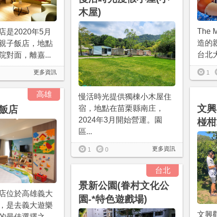
木屋)
The
是2020年5月
造的
親子飯店，地點
台北大
對面，離嘉...
更多資訊
1
高雄
慢活時光提供獨棟小木屋住
文興
飯店
宿，地點在苗栗縣南庄，
2024年3月開始營運。園
椪柑
區...
更多資訊
1
0
台北
景新公園(眷村文化公
店位於高雄義大
園-*特色遊戲場)
，是去義大遊樂
文興
的最佳選擇之