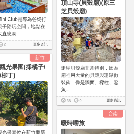
頂山寺(貝殼廟)(原三
芝貝殼廟)
 Mini Club是專為爸媽打
親子陪玩空間，地點在
直忠泰...
更多資訊
0
新竹
觀光果園(採橘子/
珊瑚貝殼廟非常特別，因為
/柳丁)
廟裡用大量的貝殼與珊瑚做
裝飾，像是牆面、樑柱、鰲
魚...
更多資訊
38
0
台南
暖時嚼旅
觀光果園位在新竹縣新