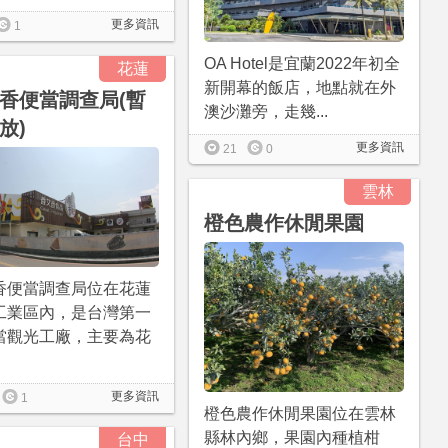
更多資訊
1
OA Hotel是宜蘭2022年初全
花蓮
新開幕的飯店，地點就在外
香便當調查局(暫
澳沙灘旁，走幾...
放)
更多資訊
21
0
雲林
橙色農作休閒果園
香便當調查局位在花蓮
工業區內，是台灣第一
當觀光工廠，主要為花
更多資訊
1
橙色農作休閒果園位在雲林
縣林內鄉，果園內種植柑
台中