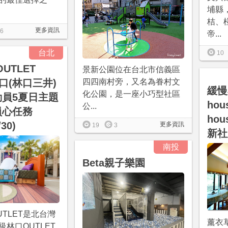
埔縣
桔、
更多資訊
6
帝...
台北
10
OUTLET
景新公園位在台北市信義區
林口(林口三井)
四四南村旁，又名為眷村文
緩慢
化公園，是一座小巧型社區
動員5夏日主題
ho
公...
員心任務
ho
/30)
更多資訊
19
3
新社
南投
Beta親子樂園
TLET是北台灣
薰衣
林口OUTLET