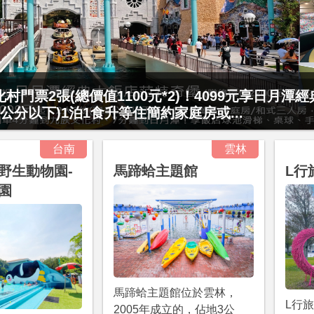
村門票2張(總價值1100元*2)！4099元享日月潭
15公分以下)1泊1食升等住簡約家庭房或...
台南
雲林
野生動物園-
馬蹄蛤主題館
L行
園
馬蹄蛤主題館位於雲林，
L行
2005年成立的，佔地3公