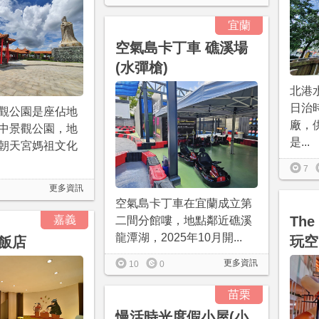
宜蘭
空氣島卡丁車 礁溪場
(水彈槍)
北港
日治
觀公園是座佔地
廠，
中景觀公園，地
是...
朝天宮媽祖文化
7
更多資訊
空氣島卡丁車在宜蘭成立第
嘉義
The
二間分館嘍，地點鄰近礁溪
龍潭湖，2025年10月開...
玩空
飯店
更多資訊
10
0
苗栗
慢活時光度假小屋(小