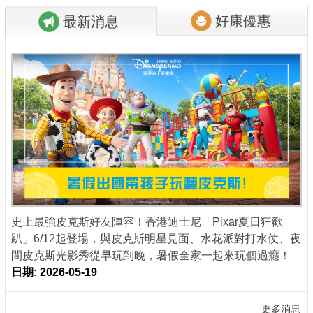
好康優惠
最新消息
商家合作
推薦景點
討論區
聯絡我們
APP下載
史上最強皮克斯好友陣容！香港迪士尼「Pixar夏日狂歡
趴」6/12起登場，與皮克斯明星見面、水花派對打水仗、夜
間皮克斯光影秀從早玩到晚，暑假全家一起來玩個過癮！
日期: 2026-05-19
更多消息