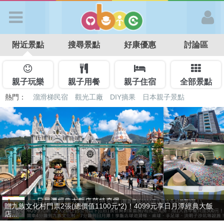
歡迎加入
附近景點
搜尋景點
好康優惠
討論區
APP登入
首 頁
親子玩樂
親子用餐
親子住宿
全部景點
熱門：
溜滑梯民宿
觀光工廠
DIY摘果
日本親子景點
特色遊戲場
親子住房優惠
台北親子餐廳
溫泉泡湯SPA
搜尋景點
好康優惠
最新消息
捷絲旅-宜蘭礁溪館3099元起享2大1幼1泊1食住雙人房！4799元起享
贈九族文化村門票2張(總價值1100元*2)！4099元享日月潭經典大飯
最新留言
4...
店...