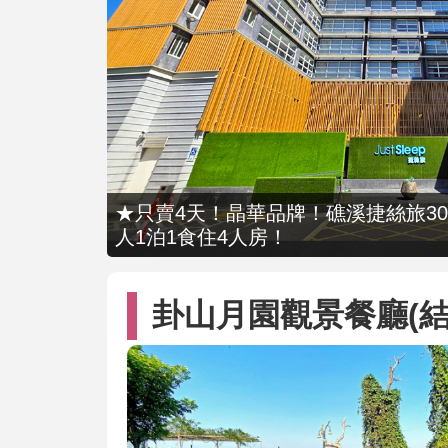
★只賣4天！晶華品牌！礁溪捷絲旅309
人1泊1食住4人房！
卦山月園觀景餐廳(結