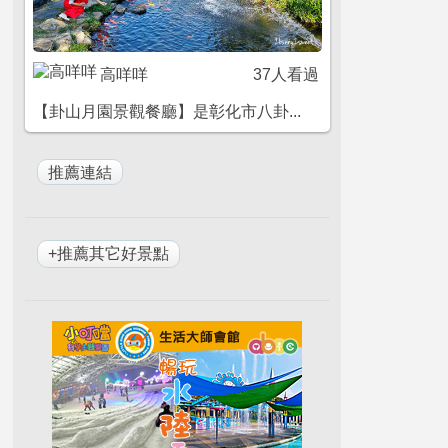
高咩咩
37人看過
【卦山月園景觀餐廳】是彰化市八卦...
+推薦其它好景點