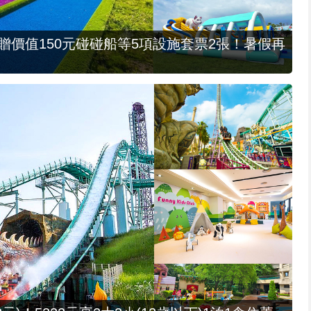
，贈價值150元碰碰船等5項設施套票2張！暑假再