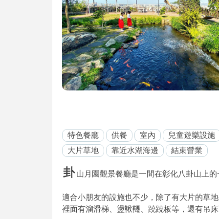
特色餐廳
供餐
室內
兒童遊樂設施
大片草地
靠近水湖海邊
結束營業
卦
山月園觀景餐廳是一間在彰化八卦山上的
適合小朋友的設施也不少，除了有大片的草地
裡面有溜滑梯、盪鞦韆、蹺蹺板等，還有吊床