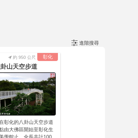
進階搜尋
彰化
約 950 公尺
八卦山天空步道
在彰化的八卦山天空步道
點由大佛區開始至彰化生
美學館止，全長共計100...