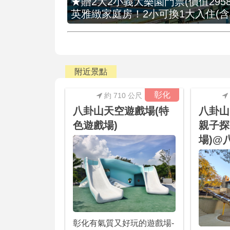
★贈2大2小義大樂園門票(價值2958
英雅緻家庭房！2小可換1大入住(含
附近景點
彰化
約 710 公尺
八卦山天空遊戲場(特
八卦山
色遊戲場)
親子探
場)@
彰化有氣質又好玩的遊戲場-