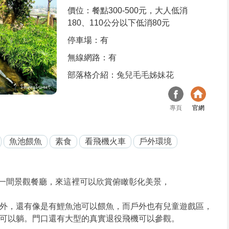
價位：餐點300-500元，大人低消
180、110公分以下低消80元
停車場：有
無線網路：有
部落格介紹：
兔兒毛毛姊妹花
專頁
官網
魚池餵魚
素食
看飛機火車
戶外環境
一間景觀餐廳，來這裡可以欣賞俯瞰彰化美景，
外，還有像是有鯉魚池可以餵魚，而戶外也有兒童遊戲區，
可以躺。門口還有大型的真實退役飛機可以參觀。