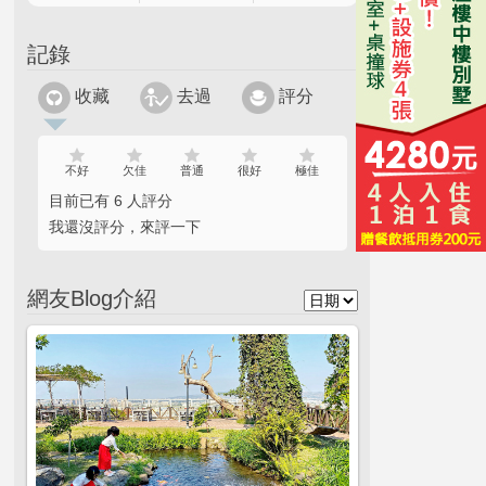
記錄
收藏
去過
評分
不好
欠佳
普通
很好
極佳
目前已有 6 人評分
我還沒評分，來評一下
網友Blog介紹