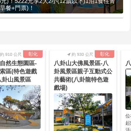
元)！5222元享2大2小(12歲以下)1泊1食住菁
早餐+門票)！
彰化
彰化
約 910 公尺
約 930 公尺
自然生態園區-
八卦山大佛風景區-八
索區(特色遊戲
卦風景區親子互動式公
八卦山風景區
共藝術(八卦龍特色遊
戲場)
位
起
活