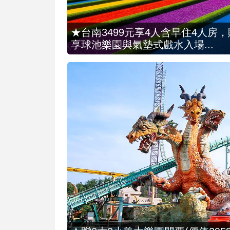
★台南3499元享4人含早住4人房
享球池樂園與氣墊式戲水入場...