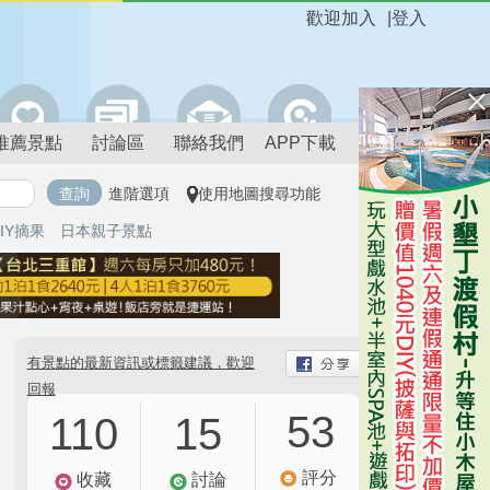
歡迎加入
|
登入
推薦景點
討論區
聯絡我們
APP下載
進階選項
使用地圖搜尋功能
IY摘果
日本親子景點
有景點的最新資訊或標籤建議，歡迎
回報
53
110
15
評分
收藏
討論