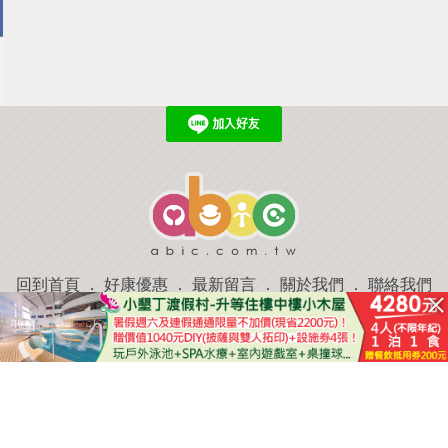
回到首頁
．
好康優惠
．
最新留言
．
關於我們
．
聯絡我們
部落格微件
．
商家合作
．
討論區
．
推薦景點
．
APP下載
羿磊資訊 服務條款&隱私權政策