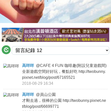
商家合作
推薦景點
討論區
聯絡我們
高咩咩
@
CAFE 4 FUN 咖啡趣(附設兒童遊戲間)
全新遊戲空間好好玩，餐點好吃 http://twobunny.
APP下載
pixnet.net/blog/post/67165521
2018-08-29 16:34
高咩咩
@
員山公園
才剛去過，很棒的公園 http://twobunny.pixnet.ne
t/blog/post/66699771