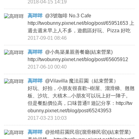
2018-04-15 14:19
高咩咩
@
3號咖啡 No.3 Cafe
http://twobunny.pixnet.net/blog/post/65951653 上
週去週末早上人不多，遊戲區好玩、Pizza 好吃
2017-09-01 08:46
高咩咩
@
小鳥築巢親善餐廳(結束營業)
http://twobunny.pixnet.net/blog/post/65605912
2017-06-10 00:40
高咩咩
@
Vilavilla 魔法莊園（結束營業）
好玩、好拍，小朋友很喜歡~樹屋、溜滑梯、翹翹
板、沙坑、大積木...小朋友可以玩上好一陣子。
但是餐點價位高，口味普通!! 遊記分享：http://tw
obunny.pixnet.net/blog/post/65243953
2017-03-23 10:03
高咩咩
@
拾晴莊園民宿(溜滑梯民宿)(結束營業)