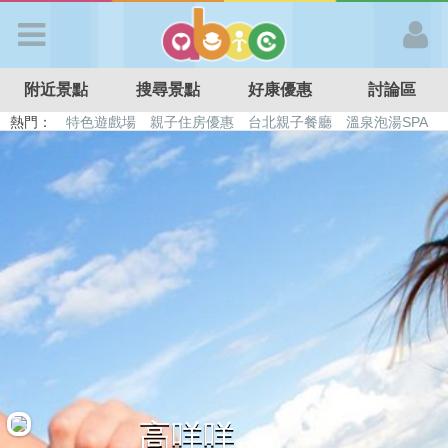
歡迎加入
附近景點
搜尋景點
好康優惠
討論區
APP登入
熱門：
特色遊戲場
親子住房優惠
台北親子餐廳
溫泉泡湯SPA
溜滑梯民宿
觀光工廠
DIY摘果
日本親子景點
首 頁
搜尋景點
好康優惠
最新消息
最新留言
高咩咩