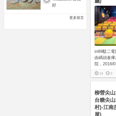
廳)
好
更多留言
in89駁二
由碼頭倉庫
院，2016/01/
19
0
柳營尖山
台糖尖山
村)-江南
屋)