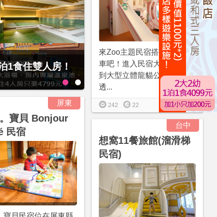
來Zoo主題民宿搭乘龍貓公
車吧！進入民宿大廳，會看
1泊1食住雙人房！
贈九族文化村門票2張(總價值1
到大型立體龍貓公車，可
大2幼(115公分以下)1泊1食升
透...
屏東
更多資訊
242
22
。寶貝 Bonjour
台中
é 民宿
想窩11餐旅館(溜滑梯
民宿)
。寶貝民宿位在屏東縣