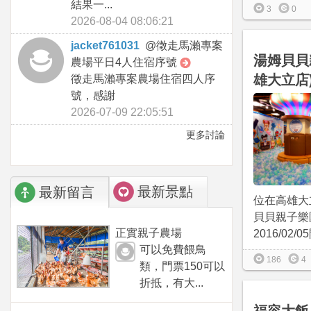
結果一...
3
0
2026-08-04 08:06:21
jacket761031
@
徵走馬瀨專案
湯姆貝貝
農場平日4人住宿序號
雄大立店
徵走馬瀨專案農場住宿四人序
號，感謝
2026-07-09 22:05:51
更多討論
最新景點
最新留言
位在高雄大
貝貝親子樂
正實親子農場
2016/02/
可以免費餵鳥
186
4
類，門票150可以
折抵，有大...