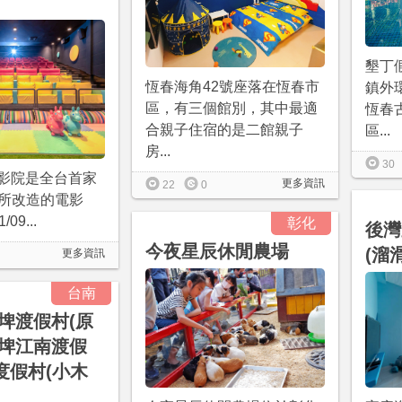
墾丁
恆春海角42號座落在恆春市
鎮外
區，有三個館別，其中最適
恆春
合親子住宿的是二館親子
區...
房...
30
電影院是全台首家
更多資訊
22
0
所改造的電影
09...
彰化
後灣
今夜星辰休閒農場
(溜
更多資訊
台南
埤渡假村(原
埤江南渡假
度假村(小木