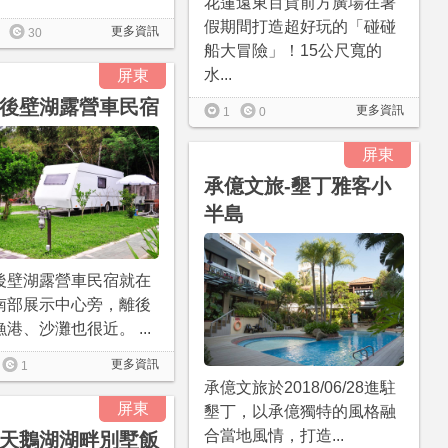
花蓮遠東百貨前方廣場在暑
假期間打造超好玩的「碰碰
更多資訊
30
船大冒險」！15公尺寬的
水...
屏東
後壁湖露營車民宿
更多資訊
1
0
屏東
承億文旅-墾丁雅客小
半島
後壁湖露營車民宿就在
南部展示中心旁，離後
港、沙灘也很近。 ...
更多資訊
1
承億文旅於2018/06/28進駐
屏東
墾丁，以承億獨特的風格融
合當地風情，打造...
天鵝湖湖畔別墅飯