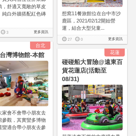
鎮，舒適又寬敞的草皮
想窩11餐旅館位在台中市沙
，純白外牆搭配紅色磚
鹿區，2021/02/12開始營
運，結合大型兒童...
更多資訊
3
更多資訊
27
0
台北
花蓮
台灣博物館-本館
碰碰船大冒險@遠東百
貨花蓮店(活動至
08/31)
大家會不會帶小朋友去
館參觀，其實蠻多博物
還蠻適合帶小朋友去參