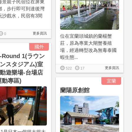
海景親子民宿位在屏東
鄉，步行即可到達後灣
玩沙戲水，民宿有3間
更多資訊
0
位在宜蘭頭城鎮的蘭楊蟹
莊，原為專業大閘蟹養殖
國外
場，經過轉型改為無毒泰國
-Round 1(ラウン
蝦生態...
ンスタジアム)室
更多資訊
522
17
動遊樂場-台場店
運動專區)
宜蘭
蘭陽原創館
d 1是日本一個很大很大