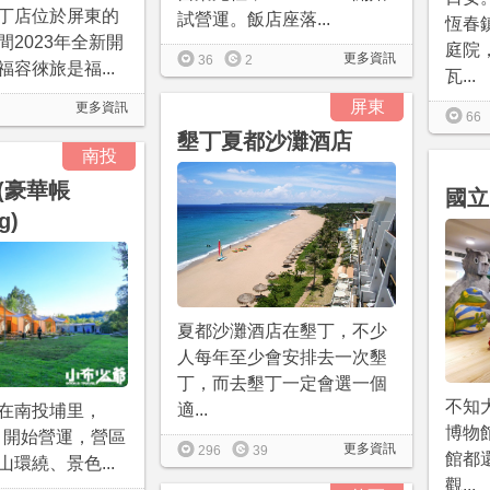
丁店位於屏東的
試營運。飯店座落...
恆春
間2023年全新開
庭院
更多資訊
36
2
容徠旅是福...
瓦...
屏東
更多資訊
66
墾丁夏都沙灘酒店
南投
(豪華帳
國立
g)
夏都沙灘酒店在墾丁，不少
人每年至少會安排去一次墾
丁，而去墾丁一定會選一個
不知
適...
在南投埔里，
博物
2月開始營運，營區
更多資訊
296
39
館都
環繞、景色...
觀...