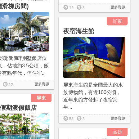
溜滑梯房間)
更多資訊
12
3
屏東
夜宿海生館
天鵝湖湖畔別墅飯店位
東，佔地約3.5公頃，飯
有點年代，但住宿...
更多資訊
屏東海生館是全國最大的水
12
族博物館，有近100公頃，
屏東
近年來館方發起了夜宿海
假期渡假飯店
生...
更多資訊
58
3
高雄