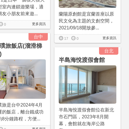
型室內連鎖遊樂場，適
友小朋友前來遊...
蘭陽原創館是宜蘭首座以原
民文化為主題的文創空間，
更多資訊
0
2021/09/18開放參...
台中
更多資訊
17
0
璞旅飯店(溜滑梯
台北
)
半島海悅渡假會館
旅是台中2024年4月
半島海悅渡假會館位在新北
運的飯店，離台鐵成功
市石門區，2023年8月開
8分鐘路程，方便...
幕，會館就在海岸公路
更多資訊