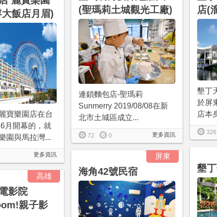
店 麗寶樂園
(聖瑪莉土城觀光工廠)
店(
容大飯店月眉)
墾丁
連鎖麵包店-聖瑪莉
於屏
Sunmerry 2019/08/08在新
店本身
麗寶樂園店在台
北市土城區成立...
年6月開幕的，就
326
更多資訊
72
0
園與馬拉灣...
更多資訊
屏東
墾丁
海角42號民宿
高雄
二電影院
boom!親子影