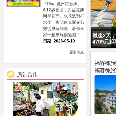
「Pixar夏日狂歡趴」
6/12起登場，與皮克斯
明星見面、水花派對打
水仗、夜間皮克斯光影
秀從早玩到晚，暑假全
最後2天，
家一起來玩個過癮！
4799元
日期: 2026-05-19
更多消息
福容徠旅
福容徠旅
廣告合作