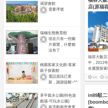
福容大飯
渴望會館
店(原福
需要序號
瑞穗生態教育館
現在只有一些圖
片展覽，什麼都
沒有了
福容大飯店
中，2012
桃園客家文化館-客家
在麗寶探索樂
親子探索館
電話資訊已更
341
15
新，謝謝提醒~^^
in89駁
享平親水公園(特色遊
戲場-可玩水公園)
(boom
有流動廁所會更