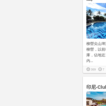
柳營尖山埤
柳營，以前
庫，佔地近
內...
369
7
印尼-Cl