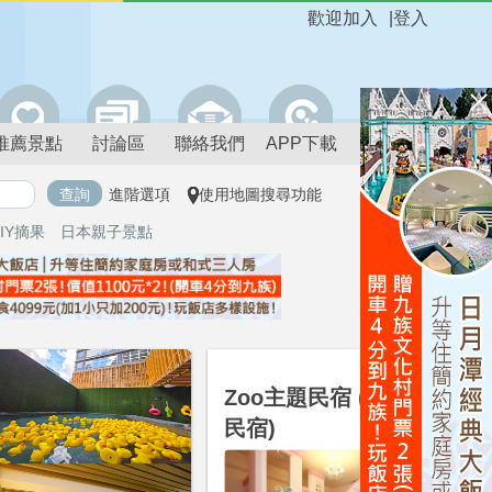
歡迎加入
|
登入
推薦景點
討論區
聯絡我們
APP下載
進階選項
使用地圖搜尋功能
IY摘果
日本親子景點
台東
Zoo主題民宿 (溜滑梯
民宿)