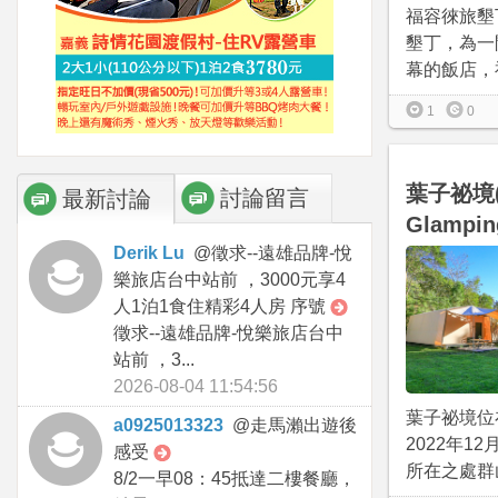
福容徠旅墾
墾丁，為一
幕的飯店，福
1
0
葉子祕境
討論留言
最新討論
Glampin
Derik Lu
@
徵求--遠雄品牌-悅
樂旅店台中站前 ，3000元享4
人1泊1食住精彩4人房 序號
徵求--遠雄品牌-悅樂旅店台中
站前 ，3...
2026-08-04 11:54:56
葉子祕境位
a0925013323
@
走馬瀨出遊後
2022年1
感受
所在之處群山
8/2一早08：45抵達二樓餐廳，