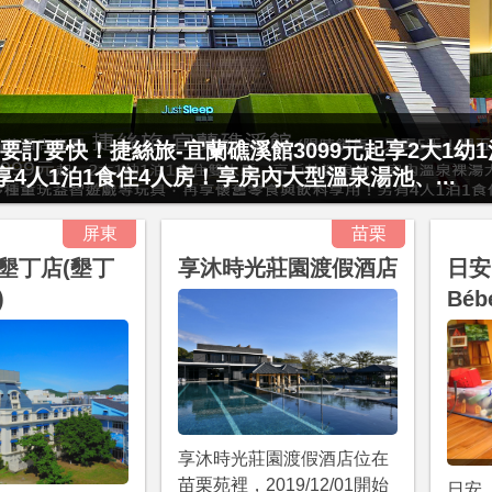
要訂要快！捷絲旅-宜蘭礁溪館3099元起享2大1幼
起享4人1泊1食住4人房！享房內大型溫泉湯池、...
屏東
苗栗
墾丁店(墾丁
享沐時光莊園渡假酒店
日安
)
Béb
享沐時光莊園渡假酒店位在
苗栗苑裡，2019/12/01開始
日安