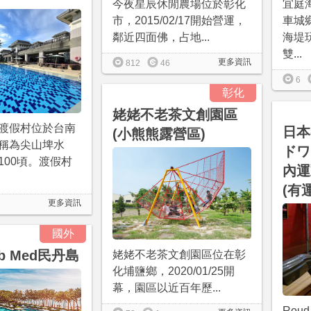
今夜星辰休閒農場位於彰化
宜庭
市，2015/02/17開始營運，
車城
鄰近四面佛，占地...
海堤
雙...
更多資訊
812
46
6
彰化
姥姥不老茶文創園區
渡假村位於台南
日本
(小熊熊露營區)
稱為尖山埤水
ドワ
100頃。渡假村
內運
(有
更多資訊
國外
ub Med民丹島
姥姥不老茶文創園區位在彰
化埔鹽鄉，2020/01/25開
幕，園區以近百年歷...
Rou