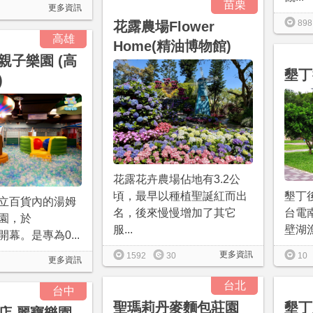
苗栗
更多資訊
898
花露農場Flower
高雄
Home(精油博物館)
親子樂園 (高
墾丁
)
花露花卉農場佔地有3.2公
墾丁
頃，最早以種植聖誕紅而出
立百貨內的湯姆
台電
名，後來慢慢增加了其它
園，於
壁湖漁
服...
05開幕。是專為0...
更多資訊
10
1592
30
更多資訊
台北
台中
聖瑪莉丹麥麵包莊園
墾丁