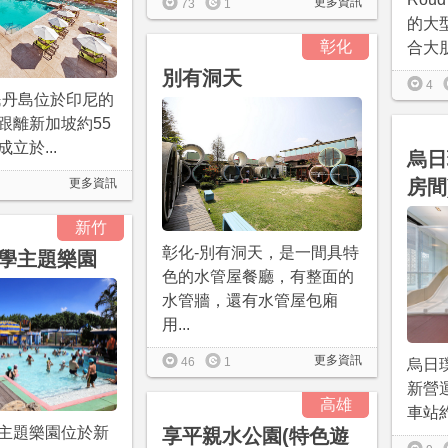
更多資訊
73
1
的大
彰化
合大朋
別有洞天
4
ed民丹島位於印尼的
跟離新加坡約55
立於...
烏日
更多資訊
房間
新竹
彰化-別有洞天，是一間具特
學主題樂園
色的水管屋餐廳，有整面的
水管牆，還有水管屋包廂
用...
更多資訊
46
1
烏日璞
新營
高雄
車站約
主題樂園位於新
享平親水公園(特色遊