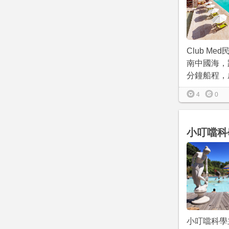
Club M
南中國海，
分鐘船程，成
4
0
小叮噹科
小叮噹科學