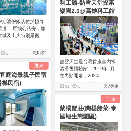
科工館-熱雪天堂探索
樂園2.0@高雄科工館
假期渡假飯店位於恆春
環道 、屏鵝公路旁，離
古城及出火特別景觀
更多資訊
1
熱雪天堂是台灣首座室內常
屏東
溫滑雪體驗館，2019年1月
宜庭海景親子民宿
在尚順開幕，2020/...
滑梯民宿)
更多資訊
61
1
宜蘭
蘭楊蟹莊(蘭楊船菜-泰
國蝦生態園區)