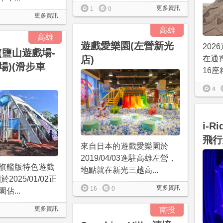
更多資訊
1
0
更多資訊
高雄
高雄
遊戲愛樂園(左營新光
202
(鹽山遊戲場-
店)
在通
場)(滑步車
16座
4
i-Ri
飛行
來自日本的遊戲愛樂園於
2019/04/03進駐高雄左營，
旗艦版特色遊戲
地點就在新光三越高...
2025/01/02正
更多資訊
16
0
佔...
更多資訊
南投