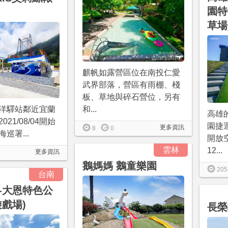
園特
草場
麒帆如露營區位在南投仁愛
武界部落，營區有雨棚、棧
板、草地與碎石營位，另有
洋驛站鄰近宜蘭
和...
高雄
21/08/04開始
園捷
更多資訊
8
0
巡署...
開放
雲林
12...
更多資訊
鵝媽媽 鵝童樂園
205
台南
-大恩特色公
遊戲場)
長榮