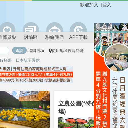
歡迎加入
|
登入
推薦景點
討論區
聯絡我們
APP下載
進階選項
使用地圖搜尋功能
IY摘果
日本親子景點
台北
立農公園(*特色遊戲
場)