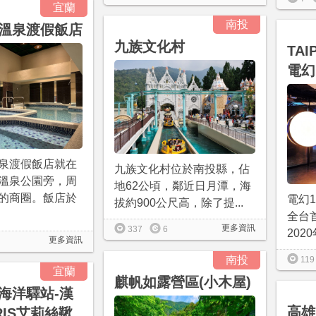
宜蘭
南投
溫泉渡假飯店
九族文化村
TAI
電幻
泉渡假飯店就在
九族文化村位於南投縣，佔
溫泉公園旁，周
地62公頃，鄰近日月潭，海
的商圈。飯店於
電幻
拔約900公尺高，除了提...
全台
更多資訊
337
6
202
更多資訊
南投
119
宜蘭
麒帆如露營區(小木屋)
海洋驛站-漢
高雄
RIS艾莉絲鞦