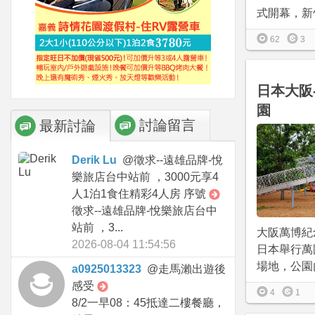
式開幕，新竹
62
3
日本大阪
園
討論留言
最新討論
Derik Lu
@
徵求--遠雄品牌-悅
樂旅店台中站前 ，3000元享4
人1泊1食住精彩4人房 序號
徵求--遠雄品牌-悅樂旅店台中
站前 ，3...
大阪萬博紀
2026-08-04 11:54:56
日本舉行萬
場地，公園內
a0925013323
@
走馬瀨出遊後
感受
4
1
8/2一早08：45抵達二樓餐廳，