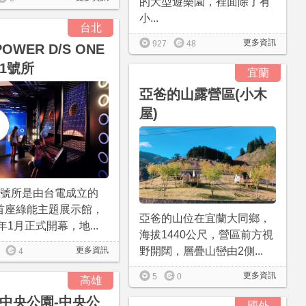
的大型遊樂園，裡面除了有
小...
台北
更多資訊
927
48
POWER D/S ONE
1號所
宜蘭
亞爸的山露營區(小木
屋)
1號所是由台電成立的
首座綠能主題展示館，
亞爸的山位在宜蘭大同鄉，
0年1月正式開幕，地...
海拔1440公尺，營區前方視
野開闊，層疊山巒由2側...
更多資訊
4
更多資訊
5
0
高雄
中央公園-中央公
國外