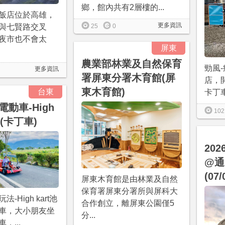
鄉，館內共有2層樓的...
飯店位於高雄，
更多資訊
與七賢路交叉
25
0
夜市也不會太
屏東
農業部林業及自然保育
勁風
更多資訊
署屏東分署木育館(屏
店，開
東木育館)
台東
卡丁車
動車-High
102
I咖(卡丁車)
20
@通
(07/
屏東木育館是由林業及自然
保育署屏東分署所與屏科大
-High kart池
合作創立，離屏東公園僅5
車，大小朋友坐
分...
，...