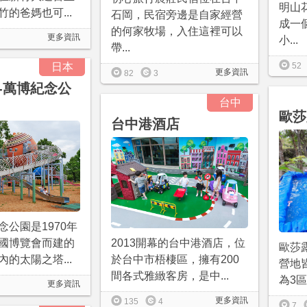
明山
的爸媽也可...
石岡，民宿旁邊是自家經營
成一
的何家牧場，入住這裡可以
更多資訊
小...
帶...
日本
52
更多資訊
82
3
-萬博紀念公
台中
歐莎
台中港酒店
念公園是1970年
2013開幕的台中港酒店，位
國博覽會而建的
歐莎
於台中市梧棲區，擁有200
的太陽之塔...
營地
間各式雅緻客房，是中...
為3區
更多資訊
更多資訊
135
4
7