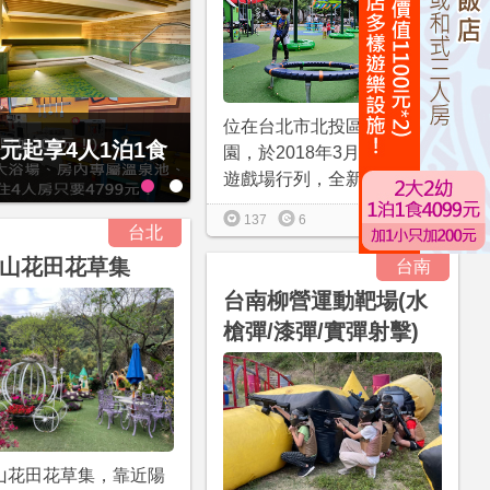
位在台北市北投區的立農公
經典大飯店范特奇堡2
捷絲旅-宜蘭礁溪館3099元起享
園，於2018年3月加入特色
住4人房！享房內大型溫泉湯池
遊戲場行列，全新改造完...
更多資訊
137
6
台北
山花田花草集
台南
台南柳營運動靶場(水
槍彈/漆彈/實彈射擊)
山花田花草集，靠近陽