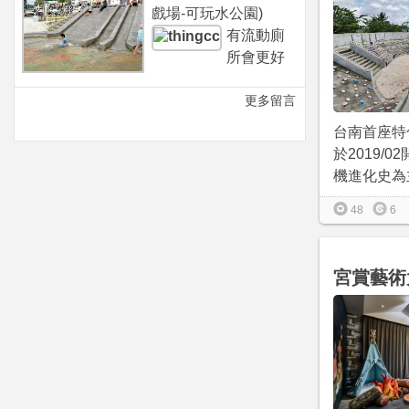
戲場-可玩水公園)
有流動廁
所會更好
更多留言
台南首座特
於2019/
機進化史為主
48
6
宮賞藝術