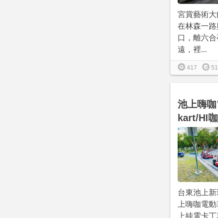
宮賞藝術大
在林森一路
口，離六合
遠，裡...
417
51
池上嗨咖電
kart/H
台東池上新玩法
上嗨咖電動
上純電卡丁車