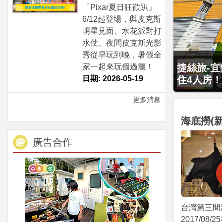
「Pixar夏日狂歡趴」
6/12起登場，與皮克斯
明星見面、水花派對打
水仗、夜間皮克斯光影
秀從早玩到晚，暑假全
贈九族文化
家一起來玩個過癮！
大2幼(1
日期: 2026-05-19
更多消息
海底撈(
廣告合作
台灣第三間
2017/08