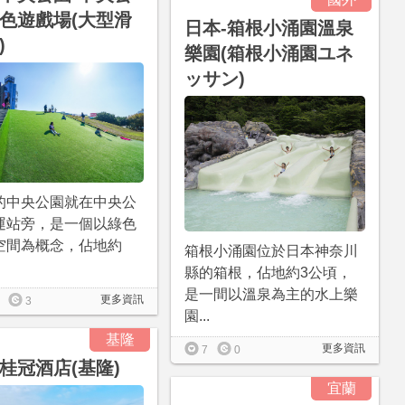
色遊戲場(大型滑
日本-箱根小涌園溫泉
)
樂園(箱根小涌園ユネ
ッサン)
的中央公園就在中央公
運站旁，是一個以綠色
空間為概念，佔地約
箱根小涌園位於日本神奈川
縣的箱根，佔地約3公頃，
是一間以溫泉為主的水上樂
更多資訊
3
園...
基隆
更多資訊
7
0
桂冠酒店(基隆)
宜蘭