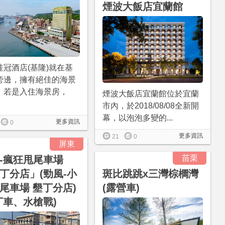
煙波大飯店宜蘭館
桂冠酒店(基隆)就在基
旁邊，擁有絕佳的海景
，若是入住海景房，
煙波大飯店宜蘭館位於宜蘭
市內，於2018/08/08全新開
幕，以泡泡多變的...
更多資訊
0
更多資訊
21
0
屏東
苗栗
-瘋狂甩尾車場
丁分店」(勁風-小
斑比跳跳x三灣棕櫚灣
尾車場 墾丁分店)
(露營車)
丁車、水槍戰)