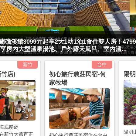
村門票2張(總價值1100元*2)！4099元享日月潭
15公分以下)1泊1食升等住簡約家庭房或...
新竹
台中
新竹店)
初心旅行農莊民宿-何
陽明
家牧場
海底撈於
陽明
/25在新竹大遠百正
初心旅行農莊民宿位在台中