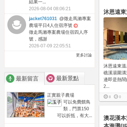
結果一...
2026-08-04 08:06:21
沐恩遠東
jacket761031
@
徵走馬瀨專案
農場平日4人住宿序號
徵走馬瀨專案農場住宿四人序
號，感謝
2026-07-09 22:05:51
更多討論
沐恩遠東溫
礁溪湯圍溝
最新景點
最新留言
邊即是熱鬧
2...
正實親子農場
8
0
可以免費餵鳥
類，門票150
可以折抵，有大...
澳花漢本
本海灘(I