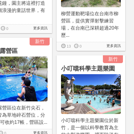
花鐘，園主將這裡打造
個浪漫的童話世界，有
柳營運動靶場位在台南市柳
營區，提供實彈射擊練習
場，在台南已深耕超過20年
更多資訊
0
歷...
新竹
更多資訊
13
0
露營區
新竹
小叮噹科學主題樂園
露營區位在新竹尖石，
皆為草地碎石營位，分
小叮噹科學主題樂園位於新
可收約17帳，營區設...
竹，是一個以科學教育為主
更多資訊
0