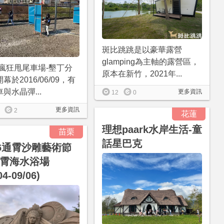
斑比跳跳是以豪華露營
glamping為主軸的露營區，
-瘋狂甩尾車場-墾丁分
原本在新竹，2021年...
幕於2016/06/09，有
與水晶彈...
更多資訊
12
0
更多資訊
2
花蓮
理想paark水岸生活-童
苗栗
話星巴克
26通霄沙雕藝術節
霄海水浴場
04-09/06)