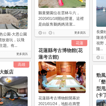
鵝童樂園位在雲林斗六，
2020/01/18開始營運。這裡
是由販售鵝媽媽清潔...
長榮
更多資訊
93
1
色公園-大恩公園
隆港
02開放遊玩，以飛
花蓮
視野
題。有...
隨...
花蓮縣考古博物館(花
更多資訊
蓮考古館)
11
高雄
大飯店
勁風
「墾
型甩
(卡
花蓮縣考古博物館開幕於
2021/01/24，地點在壽豐