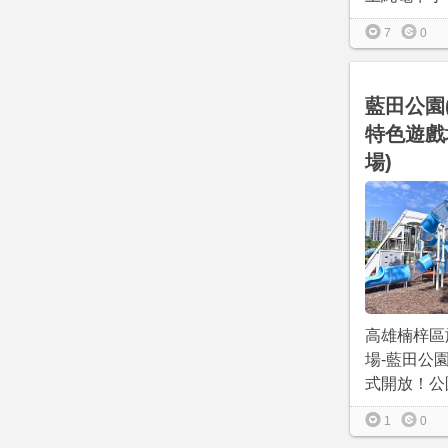
7
0
藍田公園
特色遊戲
場)
高雄楠梓區
場-藍田公園於
式開放！公園
1
0