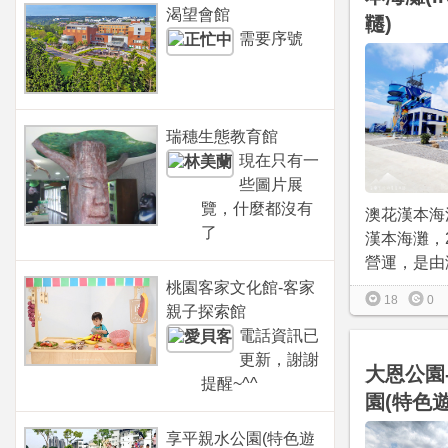
渴望會館
韆)
需要序號
瑞穗生態教育館
現在只有一
些圖片展
覽，什麼都沒有
澳花漢本海
了
漢本海灘，20
營運，是由海
桃園客家文化館-客家
18
0
親子探索館
電話資訊已
更新，謝謝
大恩公園
提醒~^^
園(特色
享平親水公園(特色遊