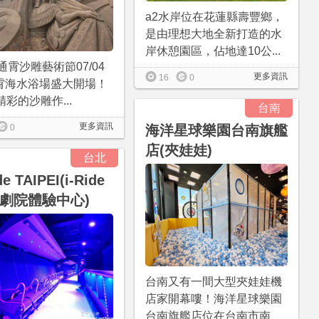
a2水岸位在花蓮縣壽豐鄉，
是由理想大地全新打造的水
岸休憩園區，佔地達10公...
6通霄沙雕藝術節07/04
更多資訊
16
0
霄海水浴場盛大開場！
精彩的沙雕作...
台南
更多資訊
0
海洋星球樂園台南旗艦
店(夾娃娃)
台北
de TAIPEI(i-Ride
劇院體驗中心)
台南又有一間大型夾娃娃機
店家開幕嘍！海洋星球樂園
台南旗艦店位在台南市南