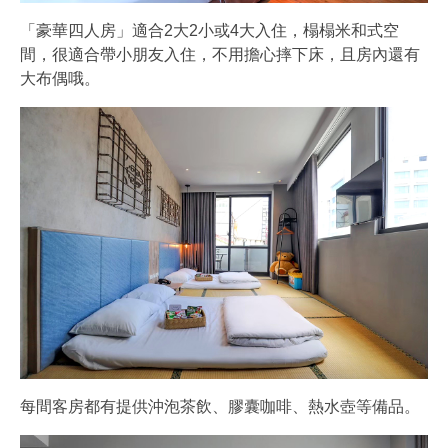
「豪華四人房」適合2大2小或4大入住，榻榻米和式空
間，很適合帶小朋友入住，不用擔心摔下床，且房內還有
大布偶哦。
每間客房都有提供沖泡茶飲、膠囊咖啡、熱水壺等備品。