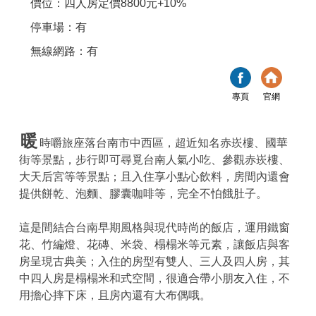
價位：四人房定價8800元+10%
停車場：有
無線網路：有
專頁
官網
暖
時嚼旅座落台南市中西區，超近知名赤崁樓、國華
街等景點，步行即可尋覓台南人氣小吃、參觀赤崁樓、
大天后宮等等景點；且入住享小點心飲料，房間內還會
提供餅乾、泡麵、膠囊咖啡等，完全不怕餓肚子。
這是間結合台南早期風格與現代時尚的飯店，運用鐵窗
花、竹編燈、花磚、米袋、榻榻米等元素，讓飯店與客
房呈現古典美；入住的房型有雙人、三人及四人房，其
中四人房是榻榻米和式空間，很適合帶小朋友入住，不
用擔心摔下床，且房內還有大布偶哦。