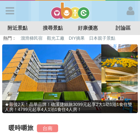
歡迎加入
附近景點
搜尋景點
好康優惠
討論區
APP登入
熱門：
溜滑梯民宿
觀光工廠
DIY摘果
日本親子景點
特色遊戲場
親子住房優惠
台北親子餐廳
溫泉泡湯SPA
首 頁
搜尋景點
好康優惠
★最後2天！晶華品牌！礁溪捷絲旅3099元起享2大1幼1泊1食住雙
人房！4799元起享4人1泊1食住4人房！
最新消息
暖時嚼旅
台南
最新留言