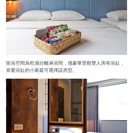
衛浴空間為乾濕分離淋浴間，僅豪華景觀雙人房有浴缸，
喜愛浴缸的小家庭可選擇該房型。