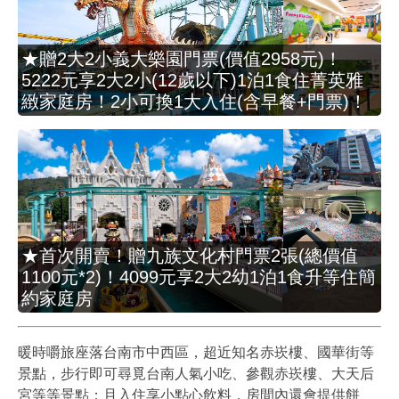
★贈2大2小義大樂園門票(價值2958元)！
5222元享2大2小(12歲以下)1泊1食住菁英雅
緻家庭房！2小可換1大入住(含早餐+門票)！
★首次開賣！贈九族文化村門票2張(總價值
1100元*2)！4099元享2大2幼1泊1食升等住簡
約家庭房
暖時嚼旅座落台南市中西區，超近知名赤崁樓、國華街等
景點，步行即可尋覓台南人氣小吃、參觀赤崁樓、大天后
宮等等景點；且入住享小點心飲料，房間內還會提供餅