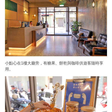
小點心在1樓大廳旁，有糖果、餅乾與咖啡供遊客隨時享
用。