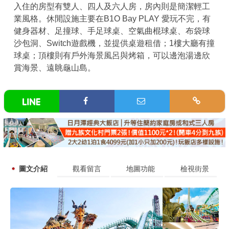
入住的房型有雙人、四人及六人房，房內則是簡潔輕工
業風格。休閒設施主要在B1O Bay PLAY 愛玩不完，有
健身器材、足撞球、手足球桌、空氣曲棍球桌、布袋球
沙包洞、Switch遊戲機，並提供桌遊租借；1樓大廳有撞
球桌；頂樓則有戶外海景風呂與烤箱，可以邊泡湯邊欣
賞海景、遠眺龜山島。
圖文介紹
觀看留言
地圖功能
檢視街景