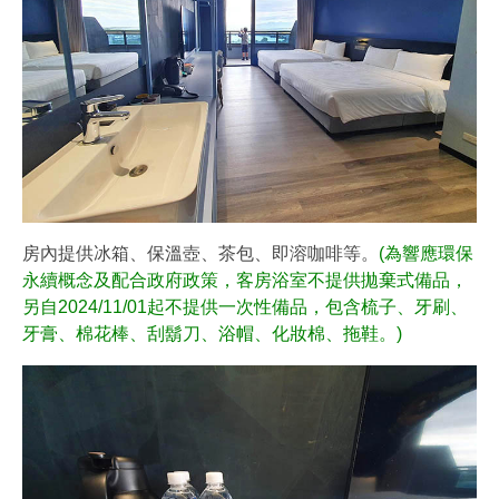
房內提供冰箱、保溫壺、茶包、即溶咖啡等。
(為響應環保
永續概念及配合政府政策，客房浴室不提供拋棄式備品，
另自2024/11/01起不提供一次性備品，包含梳子、牙刷、
牙膏、棉花棒、刮鬍刀、浴帽、化妝棉、拖鞋。)