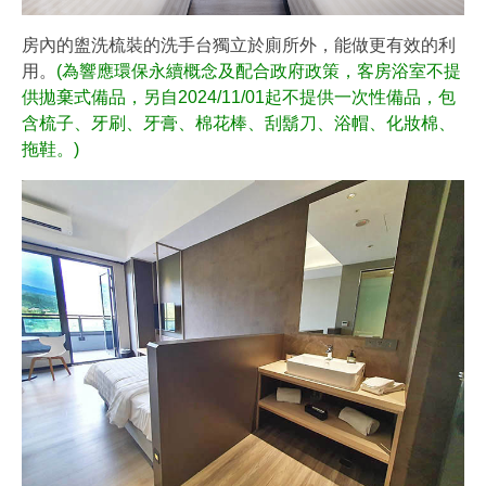
房內的盥洗梳裝的洗手台獨立於廁所外，能做更有效的利
用。
(為響應環保永續概念及配合政府政策，客房浴室不提
供拋棄式備品，另自2024/11/01起不提供一次性備品，包
含梳子、牙刷、牙膏、棉花棒、刮鬍刀、浴帽、化妝棉、
拖鞋。)