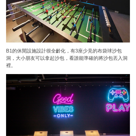
B1的休閒設施設計很全齡化，有3座少見的布袋球沙包
洞，大小朋友可以拿起沙包，看誰能準確的將沙包丟入洞
裡。