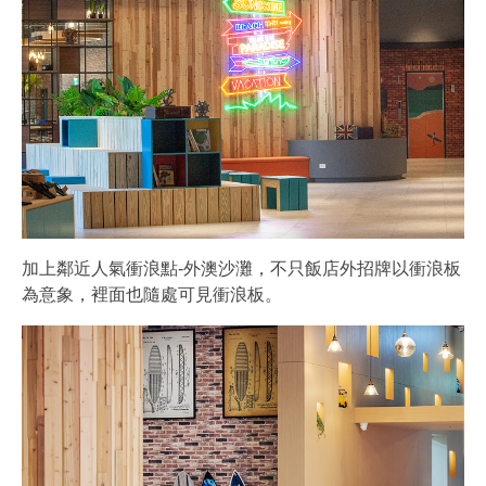
加上鄰近人氣衝浪點-外澳沙灘，不只飯店外招牌以衝浪板
為意象，裡面也隨處可見衝浪板。