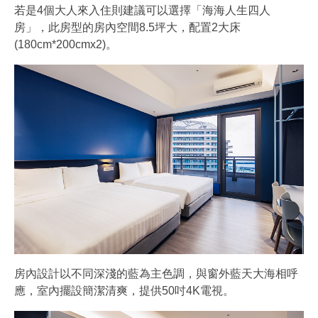
若是4個大人來入住則建議可以選擇「海海人生四人
房」，此房型的房內空間8.5坪大，配置2大床
(180cm*200cmx2)。
房內設計以不同深淺的藍為主色調，與窗外藍天大海相呼
應，室內擺設簡潔清爽，提供50吋4K電視。