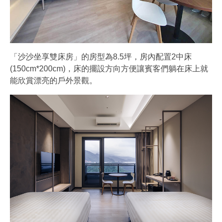
「沙沙坐享雙床房」的房型為8.5坪，房內配置2中床
(150cm*200cm)，床的擺設方向方便讓賓客們躺在床上就
能欣賞漂亮的戶外景觀。