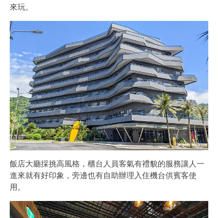
來玩。
飯店大廳採挑高風格，櫃台人員客氣有禮貌的服務讓人一
進來就有好印象，旁邊也有自助辦理入住機台供賓客使
用。