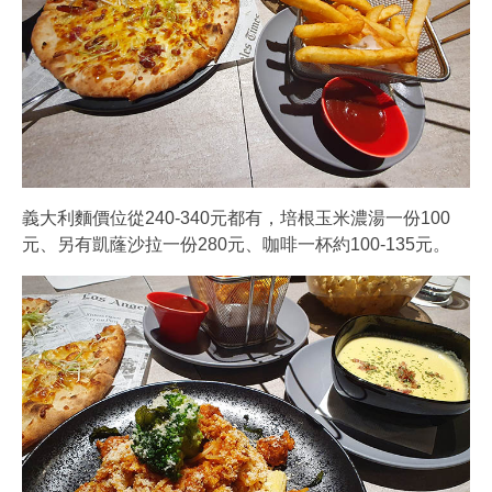
義大利麵價位從240-340元都有，培根玉米濃湯一份100
元、另有凱蕯沙拉一份280元、咖啡一杯約100-135元。