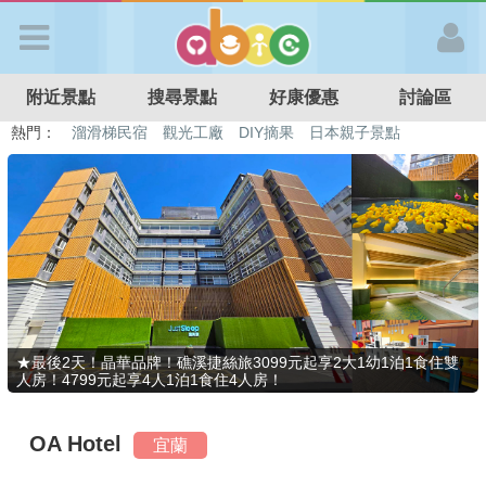
歡迎加入
附近景點
搜尋景點
好康優惠
討論區
APP登入
熱門：
特色遊戲場
親子住房優惠
台北親子餐廳
溫泉泡湯SPA
溜滑梯民宿
觀光工廠
DIY摘果
日本親子景點
首 頁
搜尋景點
好康優惠
★最後2天！晶華品牌！礁溪捷絲旅3099元起享2大1幼1泊1食住雙
人房！4799元起享4人1泊1食住4人房！
最新消息
OA Hotel
宜蘭
最新留言