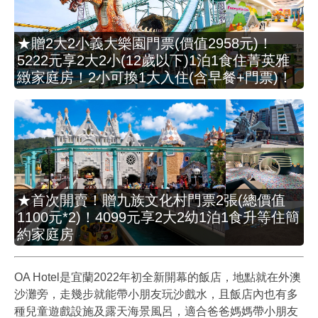
★贈2大2小義大樂園門票(價值2958元)！
5222元享2大2小(12歲以下)1泊1食住菁英雅
緻家庭房！2小可換1大入住(含早餐+門票)！
★首次開賣！贈九族文化村門票2張(總價值
1100元*2)！4099元享2大2幼1泊1食升等住簡
約家庭房
OA Hotel是宜蘭2022年初全新開幕的飯店，地點就在外澳
沙灘旁，走幾步就能帶小朋友玩沙戲水，且飯店內也有多
種兒童遊戲設施及露天海景風呂，適合爸爸媽媽帶小朋友