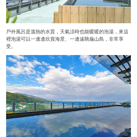
戶外風呂是溫熱的水質，天氣涼時也能暖暖的泡湯，來這
裡泡湯可以一邊邊欣賞海景、一邊遠眺龜山島，非常享
受。