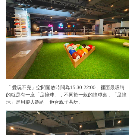
「 愛玩不完」空間開放時間為15:30-22:00，裡面最吸睛
的就是有一座「足撞球」，不同於一般的撞球桌，「足撞
球」是用腳去踢的，適合親子共玩。