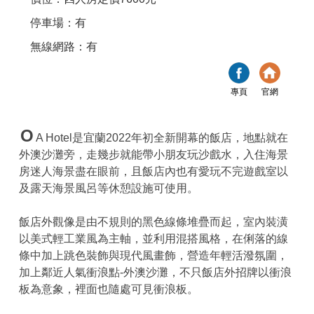
停車場：有
無線網路：有
專頁
官網
O
A Hotel是宜蘭2022年初全新開幕的飯店，地點就在
外澳沙灘旁，走幾步就能帶小朋友玩沙戲水，入住海景
房迷人海景盡在眼前，且飯店內也有愛玩不完遊戲室以
及露天海景風呂等休憩設施可使用。
飯店外觀像是由不規則的黑色線條堆疊而起，室內裝潢
以美式輕工業風為主軸，並利用混搭風格，在俐落的線
條中加上跳色裝飾與現代風畫飾，營造年輕活潑氛圍，
加上鄰近人氣衝浪點-外澳沙灘，不只飯店外招牌以衝浪
板為意象，裡面也隨處可見衝浪板。