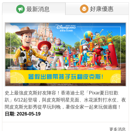
好康優惠
最新消息
商家合作
推薦景點
討論區
聯絡我們
APP下載
史上最強皮克斯好友陣容！香港迪士尼「Pixar夏日狂歡
趴」6/12起登場，與皮克斯明星見面、水花派對打水仗、夜
間皮克斯光影秀從早玩到晚，暑假全家一起來玩個過癮！
日期: 2026-05-19
更多消息