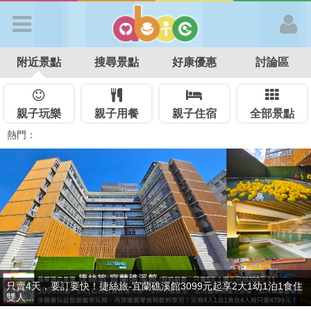
歡迎加入
附近景點
搜尋景點
好康優惠
討論區
APP登入
首 頁
親子玩樂
親子用餐
親子住宿
全部景點
熱門：
溜滑梯民宿
觀光工廠
DIY摘果
日本親子景點
特色遊戲場
親子住房優惠
台北親子餐廳
溫泉泡湯SPA
搜尋景點
好康優惠
最新消息
贈九族文化村門票2張(總價值1100元*2)！4099元享日月潭經典大飯
只賣4天，要訂要快！捷絲旅-宜蘭礁溪館3099元起享2大1幼1泊1食住
最新留言
店...
雙人...