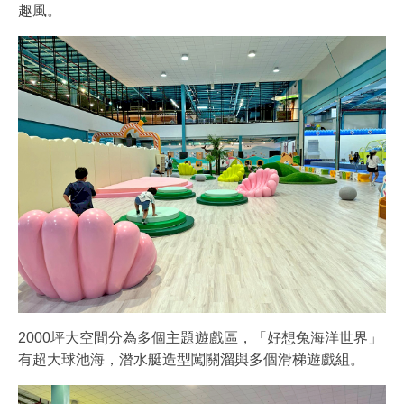
趣風。
2000坪大空間分為多個主題遊戲區，「好想兔海洋世界」
有超大球池海，潛水艇造型闖關溜與多個滑梯遊戲組。