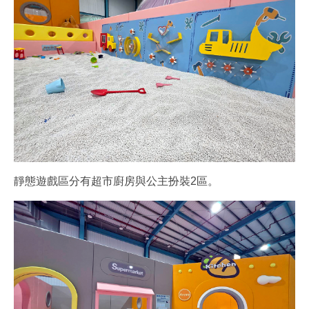
靜態遊戲區分有超市廚房與公主扮裝2區。