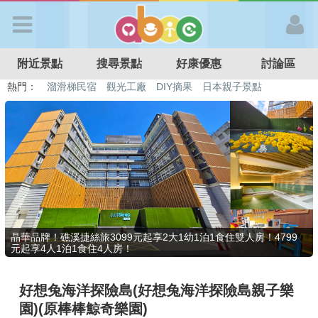
歡迎加入
附近景點
搜尋景點
好康優惠
討論區
APP登入
熱門：
特色遊戲場
親子住房優惠
台北親子餐廳
溫泉泡湯SPA
溜滑梯民宿
觀光工廠
DIY摘果
日本親子景點
首 頁
搜尋景點
好康優惠
晶華品牌！礁溪捷絲旅3099元起享2大1幼1泊1食住雙人房！4799
元起享4人1泊1食住4人房！
最新消息
好想兔海洋探險島(好想兔海洋探險島親子樂
最新留言
園)(原棒棒鯨奇樂園)