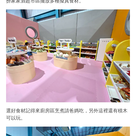
扮家家酒超市區擺放多種擬真食材。
選好食材記得來廚房區烹煮請爸媽吃，另外這裡還有積木
可以玩。