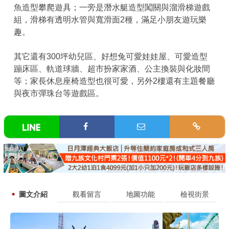
魚造型攀爬遊具；一旁是潛水艇造型闖關與溜滑梯遊戲
組，滑梯有透明水管與寬滑面2種，滿足小朋友遊玩樂
趣。
其它還有300坪幼兒區、好想兔可愛娃娃屋、可愛造型
蹦床區、軌道球牆、超市扮家家酒、公主換裝與化妝間
等；家長休息座椅造型也很可愛，另外2樓還有主題餐廳
與夜市彈珠台等遊戲區。
圖文介紹
觀看留言
地圖功能
檢視街景