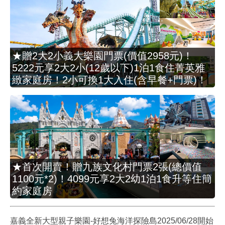
★贈2大2小義大樂園門票(價值2958元)！
5222元享2大2小(12歲以下)1泊1食住菁英雅
緻家庭房！2小可換1大入住(含早餐+門票)！
★首次開賣！贈九族文化村門票2張(總價值
1100元*2)！4099元享2大2幼1泊1食升等住簡
約家庭房
嘉義全新大型親子樂園-好想兔海洋探險島2025/06/28開始