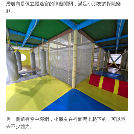
潛艇內是像立體迷宮的障礙闖關，滿足小朋友的探險樂
趣。
另一側還有空中繩網，小朋友在裡面爬上爬下的，可以耗
去不少體力。