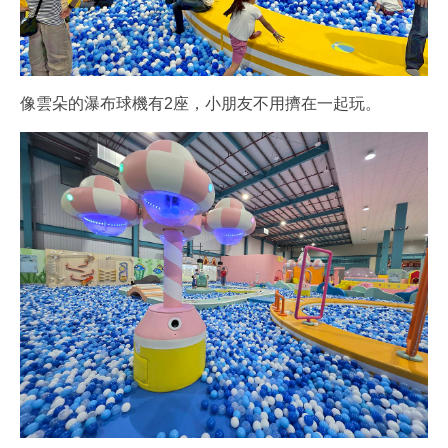
像雲朵的瀑布球機有2座，小朋友不用擠在一起玩。