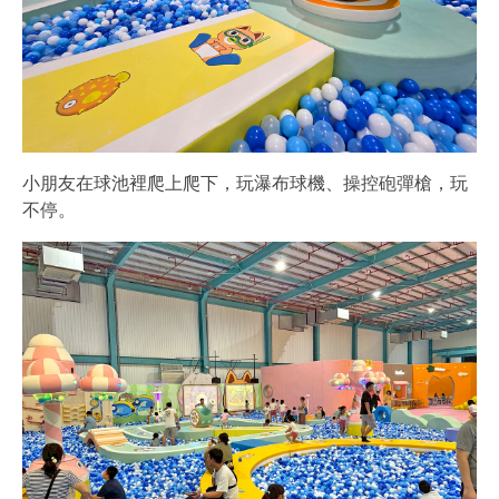
小朋友在球池裡爬上爬下，玩瀑布球機、操控砲彈槍，玩
不停。