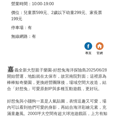
營業時間：10:00-19:00
價位：兒童票599元、2歲以下幼童299元、家長票
199元
停車場：有
無線網路：有
專頁
官網
嘉
義全新大型親子樂園-好想兔海洋探險島2025/06/28
開始營運，地點就在太保市，故宮南院對面；這裡原為
棒棒鯨奇樂園，更換經營團隊後，場域空間大改造，結
合「好想兔」可愛原創IP與多種互動遊戲，更好玩。
好想兔與小賤狗一直是人氣貼圖，表情逗趣又可愛，場
內可以看到他們可愛的身影，再結合海洋彩繪元素，充
滿童趣風。2000坪大空間有超大球池遊戲區，上方有鯨