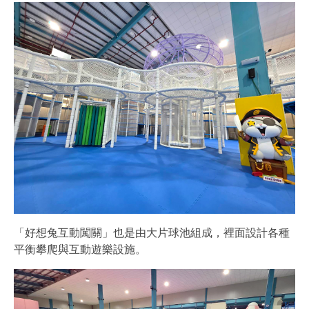
「好想兔互動闖關」也是由大片球池組成，裡面設計各種
平衡攀爬與互動遊樂設施。