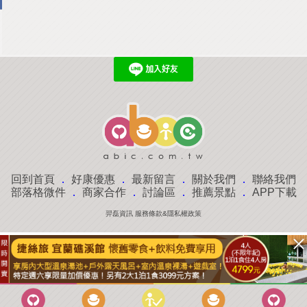
回到首頁
．
好康優惠
．
最新留言
．
關於我們
．
聯絡我們
部落格微件
．
商家合作
．
討論區
．
推薦景點
．
APP下載
羿磊資訊 服務條款&隱私權政策