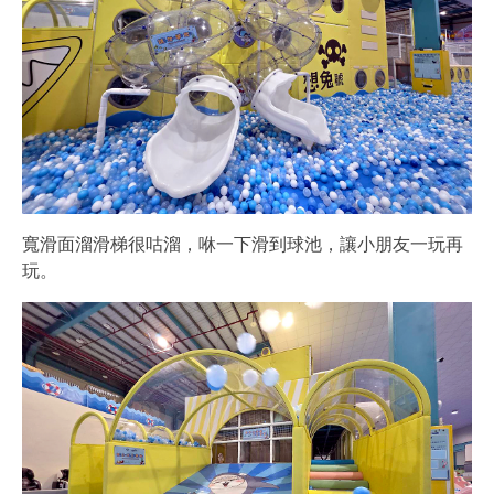
寬滑面溜滑梯很咕溜，咻一下滑到球池，讓小朋友一玩再
玩。