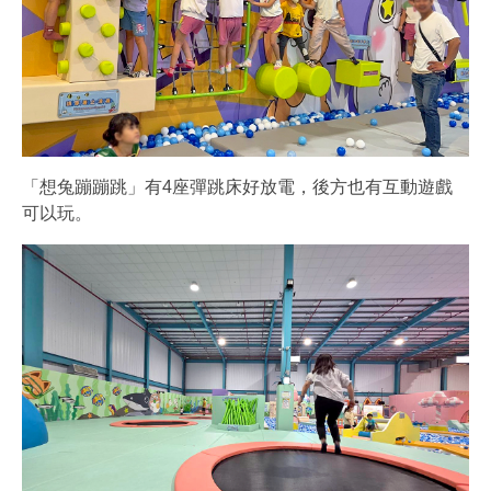
「想兔蹦蹦跳」有4座彈跳床好放電，後方也有互動遊戲
可以玩。