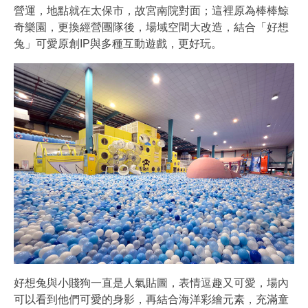
營運，地點就在太保市，故宮南院對面；這裡原為棒棒鯨
奇樂園，更換經營團隊後，場域空間大改造，結合「好想
兔」可愛原創IP與多種互動遊戲，更好玩。
好想兔與小賤狗一直是人氣貼圖，表情逗趣又可愛，場內
可以看到他們可愛的身影，再結合海洋彩繪元素，充滿童