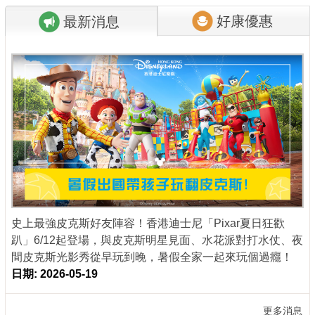
好康優惠
最新消息
商家合作
推薦景點
討論區
聯絡我們
APP下載
史上最強皮克斯好友陣容！香港迪士尼「Pixar夏日狂歡
趴」6/12起登場，與皮克斯明星見面、水花派對打水仗、夜
間皮克斯光影秀從早玩到晚，暑假全家一起來玩個過癮！
日期: 2026-05-19
更多消息