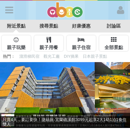
歡迎加入
附近景點
搜尋景點
好康優惠
討論區
APP登入
首 頁
親子玩樂
親子用餐
親子住宿
全部景點
熱門：
溜滑梯民宿
觀光工廠
DIY摘果
日本親子景點
特色遊戲場
親子住房優惠
台北親子餐廳
溫泉泡湯SPA
搜尋景點
好康優惠
最新消息
贈九族文化村門票2張(總價值1100元*2)！4099元享日月潭經典大飯
只賣4天，要訂要快！捷絲旅-宜蘭礁溪館3099元起享2大1幼1泊1食住
最新留言
店...
雙人...