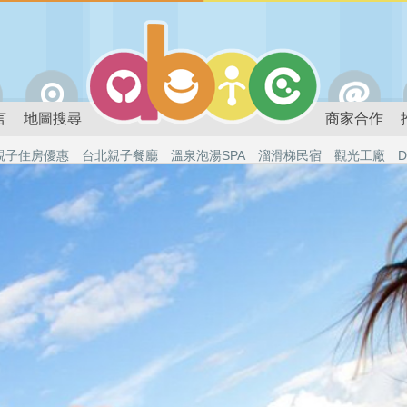
言
地圖搜尋
商家合作
親子住房優惠
台北親子餐廳
溫泉泡湯SPA
溜滑梯民宿
觀光工廠
D