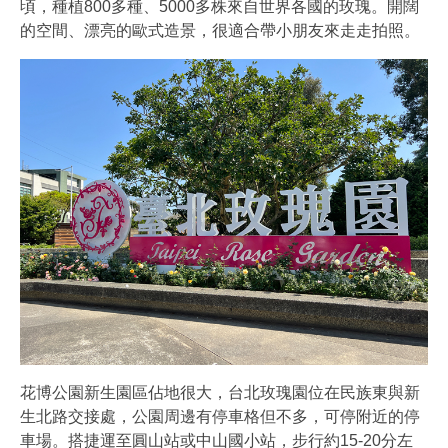
頃，種植800多種、5000多株來自世界各國的玫瑰。開闊
的空間、漂亮的歐式造景，很適合帶小朋友來走走拍照。
花博公園新生園區佔地很大，台北玫瑰園位在民族東與新
生北路交接處，公園周邊有停車格但不多，可停附近的停
車場。搭捷運至圓山站或中山國小站，步行約15-20分左