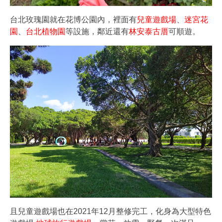
台北玫瑰園就在花博公園內，裡面有
兒童遊戲場
、
迷宮花
園
、
台北植物園
等設施，鄰近還有
林安泰古厝
可順遊。
且兒童遊戲場也在2021年12月整修完工，化身為大型特色