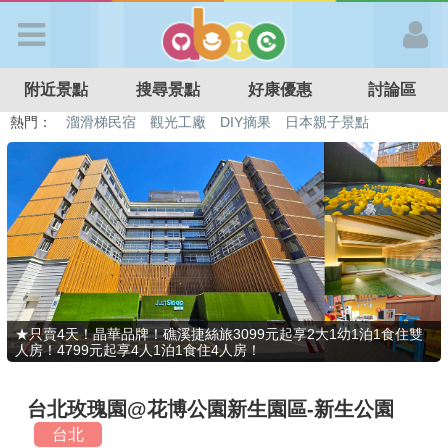
歡迎加入
附近景點
搜尋景點
好康優惠
討論區
APP登入
熱門：
溜滑梯民宿
觀光工廠
DIY摘果
日本親子景點
特色遊戲場
親子住房優惠
台北親子餐廳
溫泉泡湯SPA
首 頁
搜尋景點
好康優惠
★只賣4天！晶華品牌！礁溪捷絲旅3099元起享2大1幼1泊1食住雙
人房！4799元起享4人1泊1食住4人房！
最新消息
台北玫瑰園@花博公園新生園區-新生公園
最新留言
台北