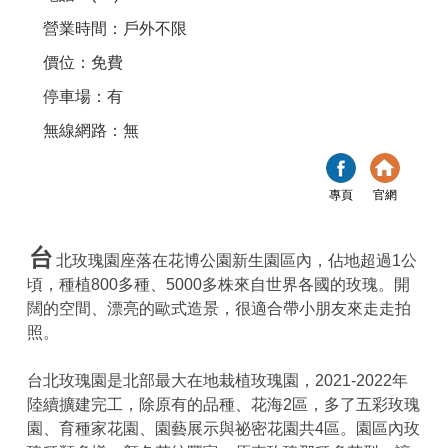
營業時間：戶外不限
價位：免費
停車場：有
無線網路：無
專頁
官網
台
北玫瑰園座落在花博公園新生園區內，佔地超過1公
頃，種植800多種、5000多株來自世界各國的玫瑰。開
闊的空間、漂亮的歐式造景，很適合帶小朋友來走走拍
照。
台北玫瑰園是北部最大在地栽植玫瑰園，2021-2022年
陸續擴建完工，除原有的品種、花海2區，多了五彩玫瑰
園、育種家花園、園藝展示與祕密花園共4區。園區內玫