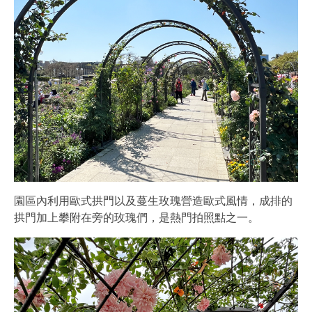
園區內利用歐式拱門以及蔓生玫瑰營造歐式風情，成排的
拱門加上攀附在旁的玫瑰們，是熱門拍照點之一。