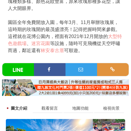
瑰種類多樣、顏色花紋豐富，原來玫瑰那種多花型，讓
人大開眼界。
園區全年免費開放入園，每年3月、11月舉辦玫瑰展，
這時期的玫瑰開的最茂盛漂亮！記得把握時間來參觀。
這裡就在花博公園內，裡面有2021年12月開放的
大型特
色遊戲場
、
迷宮花園
等設施，隨時可見飛機從天空呼嘯
而過，鄰近還有
林安泰古厝
可順遊。
圖文介紹
觀看留言
地圖功能
檢視街景