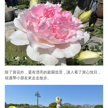
除了賞花外，還有漂亮的庭園造景，讓人看了賞心悅目，
很適帶小朋友來走走散步。