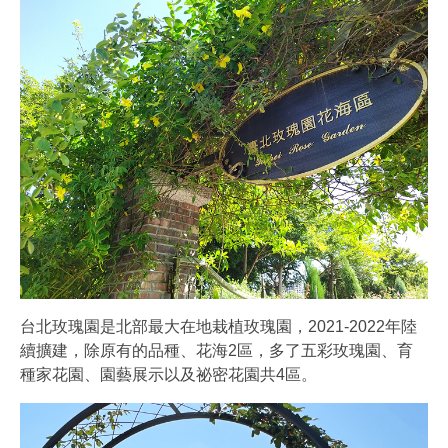
台北玫瑰園是北部最大在地栽植玫瑰園，2021-2022年陸
續擴建，除原有的品種、花海2區，多了五彩玫瑰園、育
種家花園、園藝展示以及祕密花園共4區。