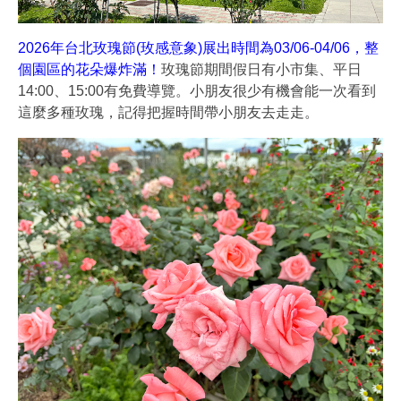
2026年台北玫瑰節(玫感意象)展出時間為03/06-04/06，整
個園區的花朵爆炸滿！
玫瑰節期間假日有小市集、平日
14:00、15:00有免費導覽。小朋友很少有機會能一次看到
這麼多種玫瑰，記得把握時間帶小朋友去走走。