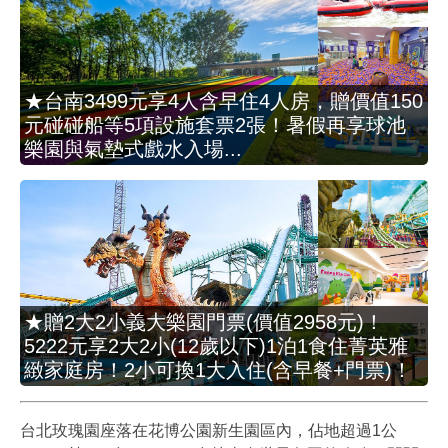
★台南3499元享4人含早住4人房，贈價值150
元碰碰船等5項設施套票2張！暑假再享球池
樂園與氣墊式戲水入場...
★贈2大2小義大樂園門票(價值2958元)！
5222元享2大2小(12歲以下)1泊1食住菁英雅
緻家庭房！2小可換1大入住(含早餐+門票)！
台北玫瑰園座落在花博公園新生園區內，佔地超過1公