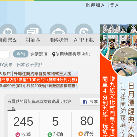
歡迎加入
|
登入
推薦景點
討論區
聯絡我們
APP下載
進階選項
使用地圖搜尋功能
IY摘果
日本親子景點
有景點的最新資訊或標籤建議，歡迎
回報
80
245
5
評分
收藏
討論