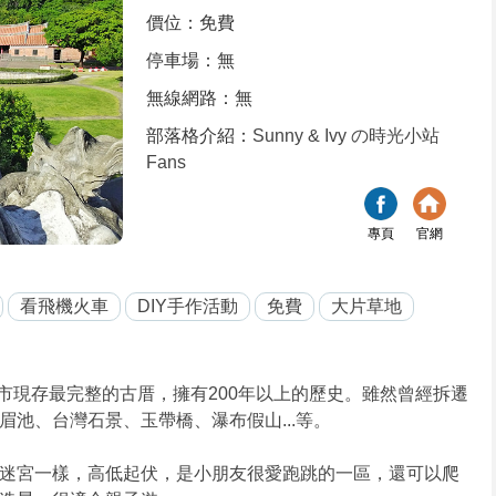
價位：免費
停車場：無
無線網路：無
部落格介紹：
Sunny & Ivy の時光小站
Fans
專頁
官網
看飛機火車
DIY手作活動
免費
大片草地
市現存最完整的古厝，擁有200年以上的歷史。雖然曾經拆遷
池、台灣石景、玉帶橋、瀑布假山...等。
迷宮一樣，高低起伏，是小朋友很愛跑跳的一區，還可以爬