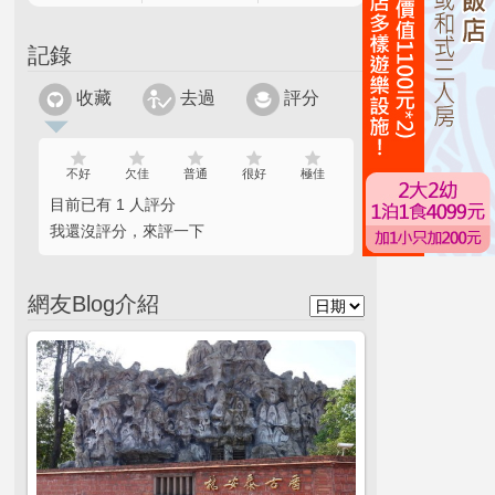
記錄
收藏
去過
評分
不好
欠佳
普通
很好
極佳
目前已有 1 人評分
我還沒評分，來評一下
網友Blog介紹