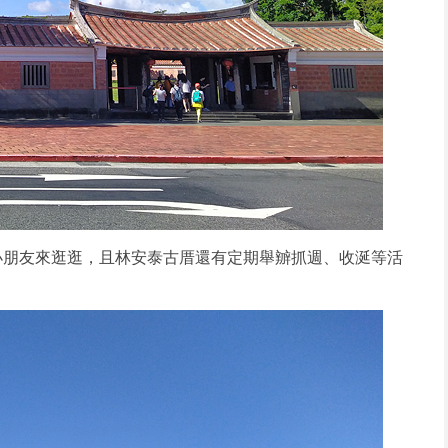
小朋友來逛逛，且林安泰古厝還有定期舉辧抓週、收涎等活