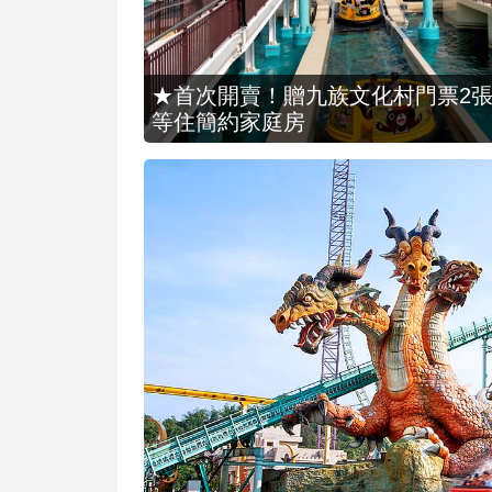
★首次開賣！贈九族文化村門票2張(總價
等住簡約家庭房