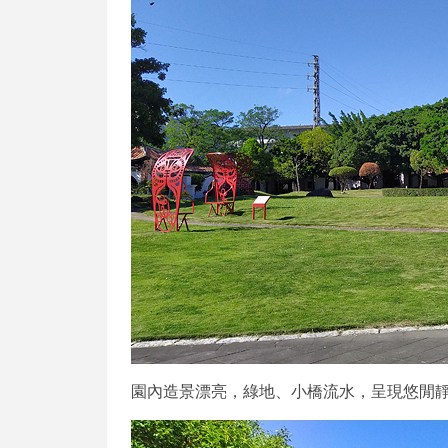
園內造景漂亮，綠地、小橋流水，呈現悠閒