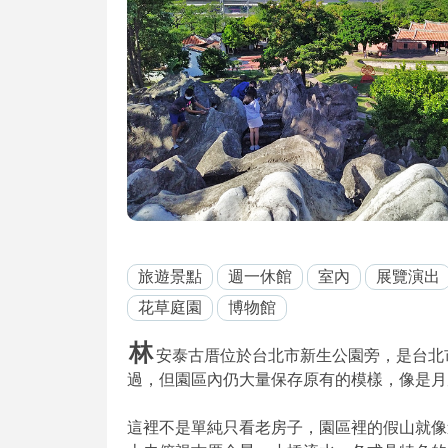
旅遊景點
週一休館
室內
展覽演出
花草庭園
博物館
林
安泰古厝位於台北市新生公園旁，是台北
過，但園區內仍大量保存原有的模樣，像是月眉
這裡不是單純只看老房子，園區裡的假山就像