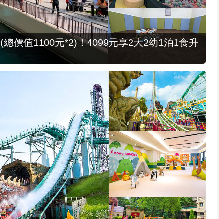
值1100元*2)！4099元享2大2幼1泊1食升