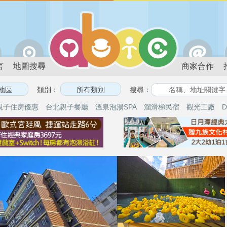
言
地圖搜尋
商家合作
類別：
搜尋：
親子住房優惠
台北親子餐廳
溫泉泡湯SPA
溜滑梯民宿
觀光工廠
D