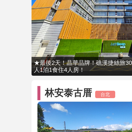
★最後2天！晶華品牌！礁溪捷絲旅309
人1泊1食住4人房！
林安泰古厝
台北