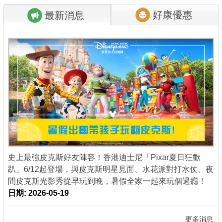
好康優惠
最新消息
商家合作
推薦景點
討論區
聯絡我們
APP下載
史上最強皮克斯好友陣容！香港迪士尼「Pixar夏日狂歡
趴」6/12起登場，與皮克斯明星見面、水花派對打水仗、夜
間皮克斯光影秀從早玩到晚，暑假全家一起來玩個過癮！
日期: 2026-05-19
更多消息