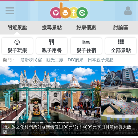
歡迎加入
附近景點
搜尋景點
好康優惠
討論區
APP登入
首 頁
親子玩樂
親子用餐
親子住宿
全部景點
熱門：
溜滑梯民宿
觀光工廠
DIY摘果
日本親子景點
特色遊戲場
親子住房優惠
台北親子餐廳
溫泉泡湯SPA
搜尋景點
好康優惠
最新消息
贈九族文化村門票2張(總價值1100元*2)！4099元享日月潭經典大飯
最新留言
店...