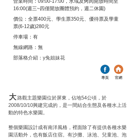
營業時間：09:00-17:00，水域及烤肉開放時間至
16:00(週三~四僅開放團體預約，週二休園)
價位：全票400元、學生票350元、優待票及學童
票(6-12歲)280元
停車場：有
無線網路：無
部落格介紹：
y兔姐妹花
專頁
官網
大
路觀主題樂園位於屏東，佔地54公頃，於
2008/10/10興建完成的，是一間結合生態及各種水上活
動的特色水樂園。
整個樂園設計成有南洋風格，裡面除了有提供各種水樂
園活動外，也有飯店住宿。有沙攤、泳池、兒童池、泡