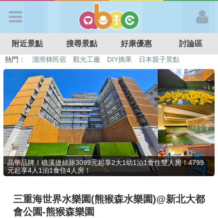
歡迎加入
附近景點
搜尋景點
好康優惠
討論區
APP登入
熱門：
溜滑梯民宿
觀光工廠
DIY摘果
日本親子景點
特色遊戲場
親子住房優惠
台北親子餐廳
溫泉泡湯SPA
首 頁
搜尋景點
好康優惠
晶華品牌！礁溪捷絲旅3099元起享2大1幼1泊1食住雙人房！4799
元起享4人1泊1食住4人房！
最新消息
三重海世界水樂園(熊猴森水樂園)@新北大都
最新留言
會公園-熊猴森樂園