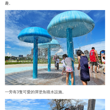
趣。
一旁有3隻可愛的彈塗魚噴水設施。