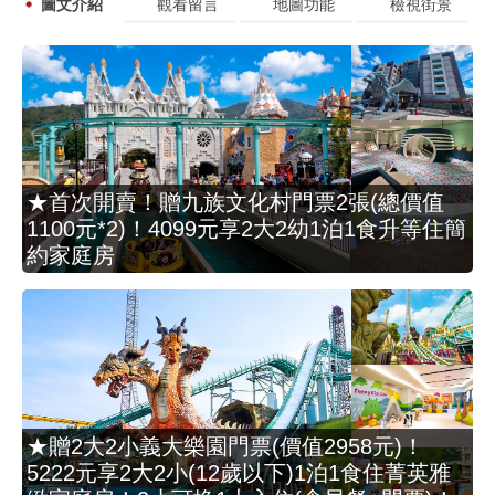
圖文介紹
觀看留言
地圖功能
檢視街景
★首次開賣！贈九族文化村門票2張(總價值
1100元*2)！4099元享2大2幼1泊1食升等住簡
約家庭房
★贈2大2小義大樂園門票(價值2958元)！
5222元享2大2小(12歲以下)1泊1食住菁英雅