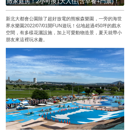
緻家庭房！2小可換1大入住(含早餐+門票)！
新北大都會公園除了超好放電的熊猴森樂園，一旁的海世
界水樂園2022/07/01開FUN遊玩！佔地超過450坪的戲水
空間，有多樣花灑設施，加上可愛動物造景，夏天就帶小
朋友來這裡玩水趣。