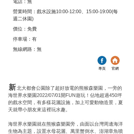
電話：無
營業時間：戲水設施10:00-12:00、15:00-19:00(每
週二休園)
價位：免費
停車場：有
無線網路：無
專頁
官網
新
北大都會公園除了超好放電的熊猴森樂園，一旁的
海世界水樂園2022/07/01開FUN遊玩！佔地超過450坪
的戲水空間，有多樣花灑設施，加上可愛動物造景，夏
天就帶小朋友來這裡玩水趣。
海世界水樂園就在熊猴森樂園旁，由面以台灣周邊海洋
生物為主題，設置水母花灑、萬里蟹倒水、澎湖章魚噴