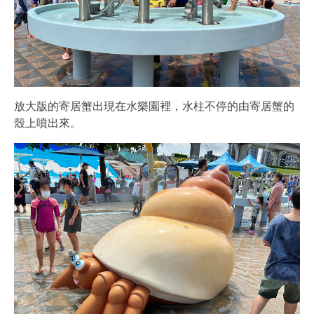
放大版的寄居蟹出現在水樂園裡，水柱不停的由寄居蟹的
殼上噴出來。