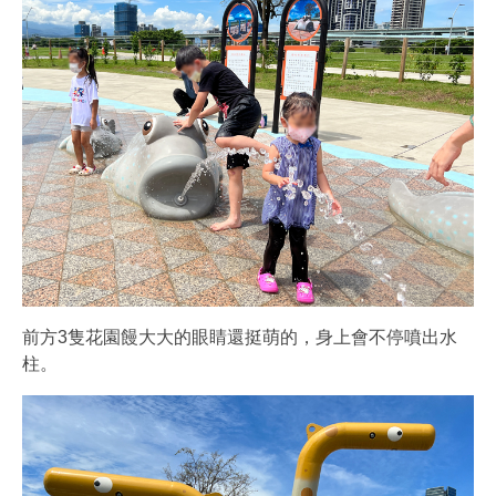
前方3隻花園饅大大的眼睛還挺萌的，身上會不停噴出水
柱。