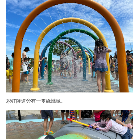
彩虹隧道旁有一隻綠蠵龜。