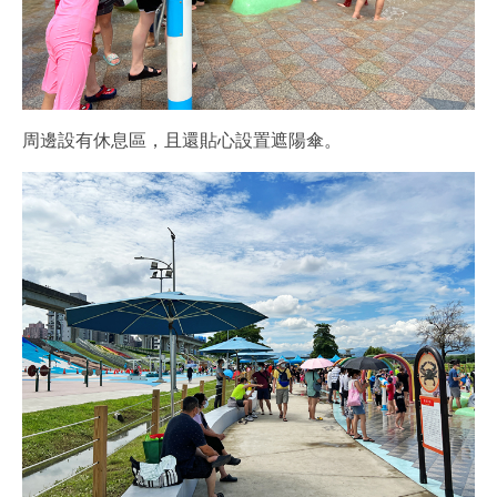
周邊設有休息區，且還貼心設置遮陽傘。