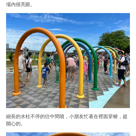
場內很亮眼。
細長的水柱不停的往中間噴，小朋友忙著在裡面穿梭，超
開心的。