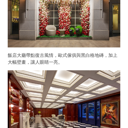
飯店大廳帶點復古風情，歐式傢俱與黑白格地磚，加上
大幅壁畫，讓人眼睛一亮。