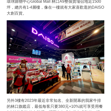
環球購物中心Global Mall 林口A9整個賣場佔地近1500
坪，總共有1-4層樓，像在一樓就有大家喜歡逛的DAISO
大創百貨。
另外3樓有2023年最近非常知名、全新開幕的我家牛排
的林口旗鑑店，最低每客只要380元+10%就可享受用餐