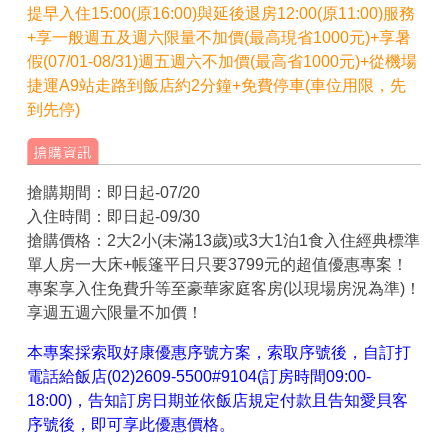
提早入住15:00(原16:00)與延後退房12:00(原11:00)服務
+享一般週五及週六限量不加價(最高現省1000元)+享暑
假(07/01-08/31)週五週六不加價(最高省1000元)+從機場
捷運A9站走路到飯店約2分鐘+免費停車(車位用限，先
到先停)
搶購期間：即日起-07/20
入住時間：即日起-09/30
搶購價格：2大2小(未滿13歲)或3大1泊1食入住經典標準
單人房一大床+帳篷平日只要3799元的超值優惠專案！
專案享入住免費升等至豪華家庭客房(以現場房況為準)！
享週五週六限量不加價！
本專案採索取好康優惠序號方案，索取序號後，自訂打
電話給飯店(02)2609-5500#9104(訂房時間09:00-
18:00)，告知訂房日期並依飯店規定付款且告知愛貝客
序號後，即可享此優惠價格。