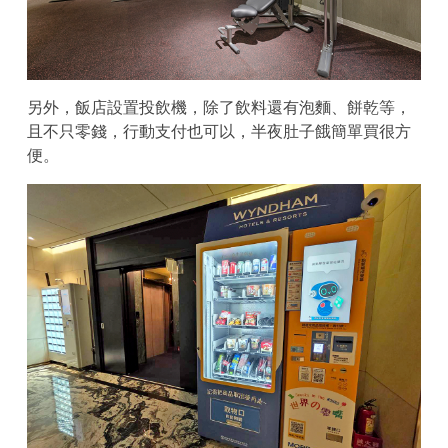
另外，飯店設置投飲機，除了飲料還有泡麵、餅乾等，
且不只零錢，行動支付也可以，半夜肚子餓簡單買很方
便。