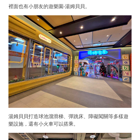
裡面也有小朋友的遊樂園-湯姆貝貝。
湯姆貝貝打造球池溜滑梯、彈跳床、障礙闖關等多樣遊
樂設施，還有小火車可以搭乘。