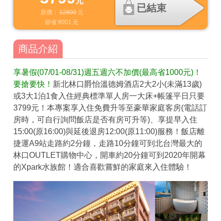
元
已結束
原價：
12800
元
節省
9001
元
商品介紹
享暑假(07/01-08/31)週五週六不加價(最高省1000元)！
要搶要快！
新北林口爵怡溫德姆酒店2大2小(未滿13歲)
或3大1泊1食入住經典標準單人房一大床+帳篷平日只要
3799元！本專案享入住免費升等至豪華家庭客房(電話訂
房時，可自行詢問飯店是否有房可升等)、享提早入住
15:00(原16:00)與延後退房12:00(原11:00)服務！飯店離
捷運A9站走路約2分鐘，走路10分鐘可到北台灣最大的
林口OUTLET購物中心，開車約20分鐘可到2020年開幕
的Xpark水族館！適合喜歡嘗鮮的家庭來入住體驗！