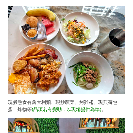
現煮熱食有義大利麵、現炒蔬菜、烤雞翅、現煎荷包
蛋、炸物等
(品項若有變動，以現場提供為準)
。