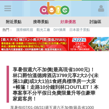
歡迎加入
附近景點
搜尋景點
好康優惠
討論區
APP登入
熱門：
特色遊戲場
親子住房優惠
台北親子餐廳
溫泉泡湯SPA
溜滑梯民宿
觀光工廠
DIY摘果
日本親子景點
首 頁
搜尋景點
享暑假週六不加價(最高現省1000元)！
好康優惠
林口爵怡溫德姆酒店3799元享2大2小(未
滿13歲)或3大1泊1食經典標準房一大床
最新消息
+帳篷！走路10分鐘到林口OUTLET！本
專案享不分平假日免費限量升等住豪華
家庭客房！
最新留言
享暑假(07/01-08/31)週五週六不加價(最高省1000