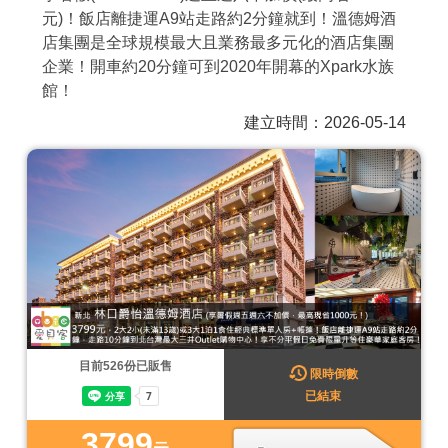
元)！飯店離捷運A9站走路約2分鐘就到！溫德姆酒
商家合作
店集團是全球規模最大且業務最多元化的酒店集團
企業！開車約20分鐘可到2020年開幕的Xpark水族
館！
推薦景點
建立時間：2026-05-14
討論區
聯絡我們
APP下載
目前
526
份已販售
限時倒數
已結束
3799