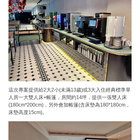
這次專案提供給2大2小(未滿13歲)或3大入住經典標準單
人房一大雙人床+帳篷，房間約14坪，提供一張雙人床
(180cm*200cm)，另外會加帳篷(含床墊為180*180cm，
床墊高度15cm)。