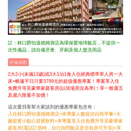
註：林口爵怡溫德姆酒店為環保愛地球飯店，不提供一
次性備品，請自備牙膏、牙刷及個人盥洗用品
2大2小(未滿13歲)或3大1泊1食入住經典標準單人房一大
床+帳篷平日只要3799元的超值優惠專案！專案享入住
免費升等至豪華家庭客房(以現場房況為準)！享一般週五
及週六限量不加價！
這次愛貝客幫大家談到的優惠專案包含有：
入住林口爵怡溫德姆酒店+依專案人數提供自助早餐+大
廳迎賓小點心迎賓飲料+本專案享入住免費升等至豪華家
庭客房(電話訂房時，自行詢問飯店是否有房可升等)+享