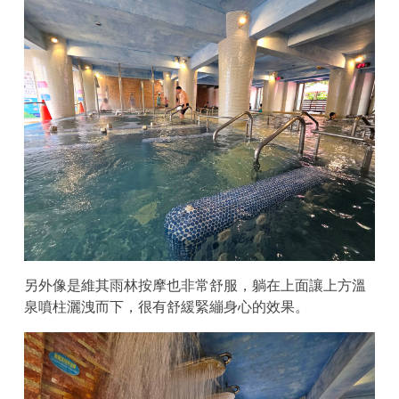
另外像是維其雨林按摩也非常舒服，躺在上面讓上方溫
泉噴柱灑洩而下，很有舒緩緊繃身心的效果。