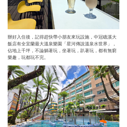
辦好入住後，記得趕快帶小朋友來玩設施，中冠礁溪大
飯店有全宜蘭最大溫泉樂園「星河傳說溫泉水世界」，
佔地上千坪，不論躺著玩，坐著玩，趴著玩，都有無窮
樂趣，玩都玩不完。