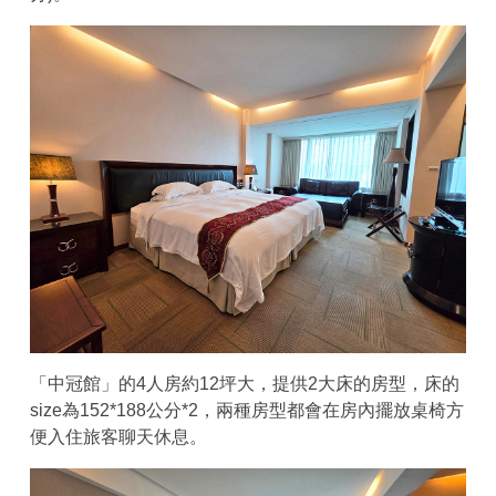
「中冠館」的4人房約12坪大，提供2大床的房型，床的
size為152*188公分*2，兩種房型都會在房內擺放桌椅方
便入住旅客聊天休息。