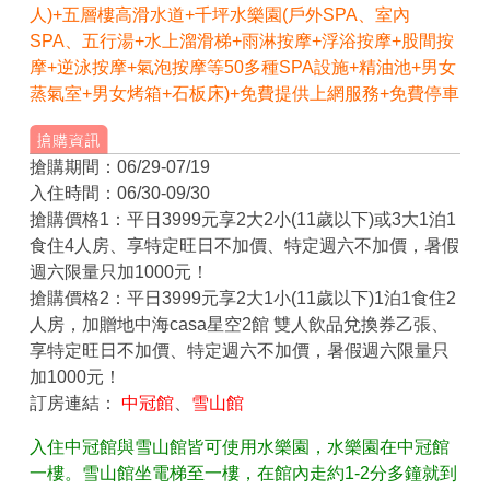
人)+五層樓高滑水道+千坪水樂園(戶外SPA、室內
SPA、五行湯+水上溜滑梯+雨淋按摩+浮浴按摩+股間按
摩+逆泳按摩+氣泡按摩等50多種SPA設施+精油池+男女
蒸氣室+男女烤箱+石板床)+免費提供上網服務+免費停車
搶購期間：06/29-07/19
入住時間：06/30-09/30
搶購價格1：平日3999元享2大2小(11歲以下)或3大1泊1
食住4人房、享特定旺日不加價、特定週六不加價，暑假
週六限量只加1000元！
搶購價格2：平日3999元享2大1小(11歲以下)1泊1食住2
人房，加贈地中海casa星空2館 雙人飲品兌換券乙張、
享特定旺日不加價、特定週六不加價，暑假週六限量只
加1000元！
訂房連結：
中冠館
、
雪山館
入住中冠館與雪山館皆可使用水樂園，水樂園在中冠館
一樓。雪山館坐電梯至一樓，在館內走約1-2分多鐘就到