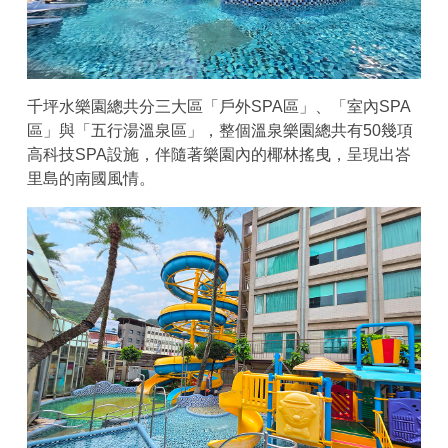
千坪水樂園總共分三大區「戶外SPA區」、「室內SPA
區」與「五行湯溫泉區」，整個溫泉樂園總共有50幾項
高科技SPA設施，伴隨著樂園內的椰林搖曳，呈現出峇
里島的南國風情。