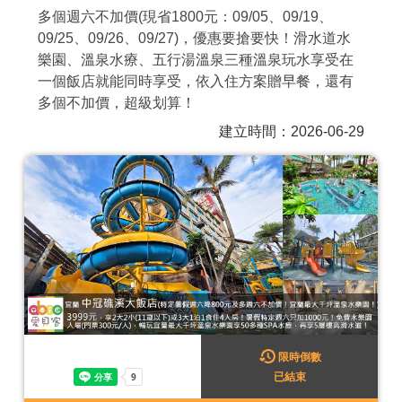
多個週六不加價(現省1800元：09/05、09/19、
商家合作
09/25、09/26、09/27)，優惠要搶要快！滑水道水
樂園、溫泉水療、五行湯溫泉三種溫泉玩水享受在
一個飯店就能同時享受，依入住方案贈早餐，還有
推薦景點
多個不加價，超級划算！
建立時間：2026-06-29
討論區
聯絡我們
APP下載
限時倒數
已結束