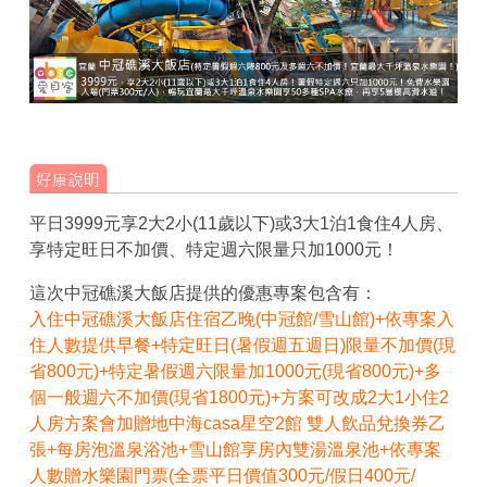
平日3999元享2大2小(11歲以下)或3大1泊1食住4人房、
享特定旺日不加價、特定週六限量只加1000元！
這次中冠礁溪大飯店提供的優惠專案包含有：
入住中冠礁溪大飯店住宿乙晚(中冠館/雪山館)+依專案入
住人數提供早餐+特定旺日(暑假週五週日)限量不加價(現
省800元)+特定暑假週六限量加1000元(現省800元)+多
個一般週六不加價(現省1800元)+方案可改成2大1小住2
人房方案會加贈地中海casa星空2館 雙人飲品兌換券乙
張+每房泡溫泉浴池+雪山館享房內雙湯溫泉池+依專案
人數贈水樂園門票(全票平日價值300元/假日400元/