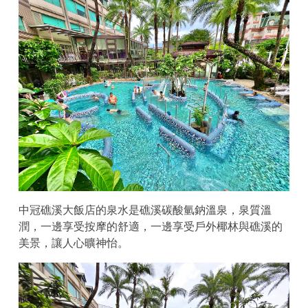
中冠礁溪大飯店的泉水是礁溪碳酸氫鈉溫泉，泉質溫
潤，一邊享受按摩的舒適，一邊享受戶外椰林與礁溪的
美景，讓人心曠神怡。