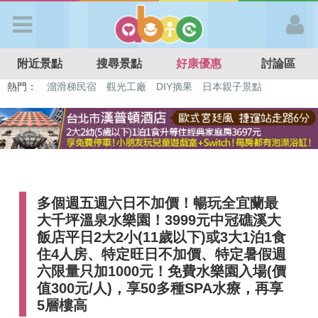
歡迎加入
附近景點
搜尋景點
好康優惠
討論區
APP登入
熱門：
特色遊戲場
親子住房優惠
台北親子餐廳
溫泉泡湯SPA
溜滑梯民宿
觀光工廠
DIY摘果
日本親子景點
首 頁
搜尋景點
多個週五週六日不加價！暢玩全宜蘭最
好康優惠
大千坪溫泉水樂園！3999元中冠礁溪大
飯店平日2大2小(11歲以下)或3大1泊1食
最新消息
住4人房、特定旺日不加價、特定暑假週
六限量只加1000元！免費水樂園入場(價
值300元/人)，享50多種SPA水療，再享
最新留言
5層樓高