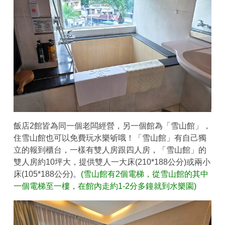
飯店2館皆為同一個老闆經營，另一個館為「雪山館」，
住雪山館也可以免費玩水樂斪哦！「雪山館」有自己獨
立的報到櫃台，一樣有雙人房跟四人房，「雪山館」的
雙人房約10坪大，提供雙人一大床(210*188公分)或兩小
床(105*188公分)。
(雪山館有2個電梯，從雪山館的其中
一個電梯至一樓，在館內走約1-2分多鐘就到水樂園)