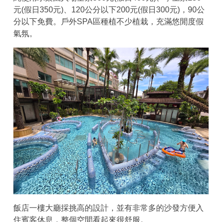
元(假日350元)、120公分以下200元(假日300元)，90公
分以下免費。戶外SPA區種植不少植栽，充滿悠閒度假
氣氛。
飯店一樓大廳採挑高的設計，並有非常多的沙發方便入
住賓客休息，整個空間看起來很舒服。