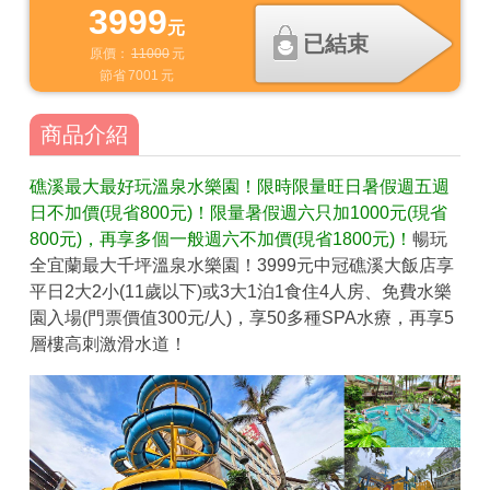
3999
元
已結束
原價：
11000
元
節省
7001
元
商品介紹
礁溪最大最好玩溫泉水樂園！限時限量旺日暑假週五週
日不加價(現省800元)！限量暑假週六只加1000元(現省
800元)，再享多個一般週六不加價(現省1800元)！
暢玩
全宜蘭最大千坪溫泉水樂園！3999元中冠礁溪大飯店享
平日2大2小(11歲以下)或3大1泊1食住4人房、免費水樂
園入場(門票價值300元/人)，享50多種SPA水療，再享5
層樓高刺激滑水道！