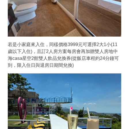
若是小家庭來入住，同樣價格3999元可選擇2大1小(11
歲以下入住)，且訂2人房方案每房會再加贈雙人房地中
海casa星空2館雙人飲品兌換券(從飯店車程約24分鐘可
到，限入住日與退房日期間兌換)