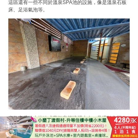
這區還有一些不同於溫泉SPA池的設施，像是溫泉石板
床、足浴氣泡等。
喜歡享受檜木烤箱或蒸氣室等這裡也有，且還貼心區分
男女。
已結束