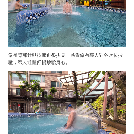
像是背部針點按摩也很少見，感覺像有專人對各穴位按
壓，讓人通體舒暢放鬆身心。