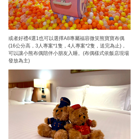
或者好禮4選1也可以選擇A8專屬福容微笑熊寶寶布偶
(16公分高，3人專案*1隻，4人專案*2隻，送完為止)，
可以讓小熊布偶陪伴小朋友入睡。(布偶樣式依飯店現場
發放為主)