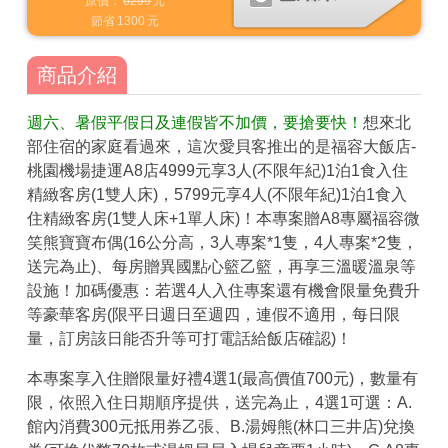
原價：
6299
元
節省
1300
元
商品介紹
週六、暑假平假日及連假皆不加價，要搶要快！
想來北
部住宿的家庭看過來，這次愛貝客推出的是福容大飯店-
桃園機場捷運A8店4999元享3人(不限年紀)1泊1食入住
精緻客房(1雙人床)，5799元享4人(不限年紀)1泊1食入
住精緻客房(1雙人床+1單人床)！本專案贈A8專屬福容微
笑熊寶寶布偶(16公分高，3人專案*1隻，4人專案*2隻，
送完為止)、每房贈異國點心籃乙籃，再享三溫暖溫泉等
設施！加碼優惠：若選4人入住專案還有機會限量免費升
等豪華客房(限平日週日至週四，連假不適用，每日限
量，訂房該日能否升等可打電話給飯店確認)！
本專案享入住贈限量好禮4選1(最高價值700元)，數量有
限，依照入住日期順序提供，送完為止，4選1可選：A.
館內消費300元抵用券乙張、B.湯姆熊(林口三井店)兌換