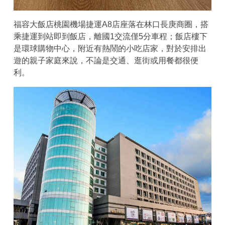
福容大飯店桃園機場捷運A8店座落在林口長庚商圈，搭
乘捷運到站即到飯店，離國1交流僅5分車程；飯店樓下
是環球購物中心，附近有熱鬧的小吃店家，對於安排出
遊的親子家庭來說，不論是交通、逛街或用餐都很便
利。