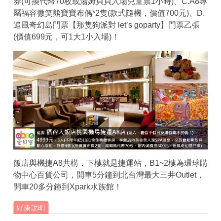
券(可換代幣70枚或湯姆貝貝入場兒童票1小時)、C.A8專
屬福容微笑熊寶寶布偶*2隻(款式隨機，價值700元)、D.
追風奇幻島門票【那隻狗派對 let’s goparty】門票乙張
(價值699元，可1大1小入場)！
飯店與機捷A8共構，下樓就是捷運站，B1~2樓為環球購
物中心百貨公司，開車5分鐘到北台灣最大三井Outlet，
開車20多分鐘到Xpark水族館！