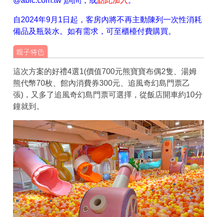
@abic.com.tw )詢問，或
點此加入
。
自2024年9月1日起，客房內將不再主動陳列一次性消耗
備品及瓶裝水。如有需求，可至櫃檯付費購買。
這次方案的好禮4選1(價值700元熊寶寶布偶2隻、湯姆
熊代幣70枚、館內消費券300元、追風奇幻島門票乙
張)，又多了追風奇幻島門票可選擇，從飯店開車約10分
鐘就到。