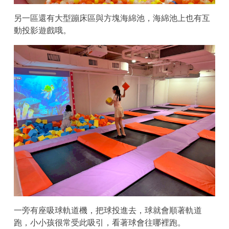
另一區還有大型蹦床區與方塊海綿池，海綿池上也有互
動投影遊戲哦。
一旁有座吸球軌道機，把球投進去，球就會順著軌道
跑，小小孩很常受此吸引，看著球會往哪裡跑。