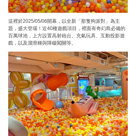
這裡於2025/05/06開幕，以全新「那隻狗派對」為主
題，盛大登場！近40種遊戲項目，裡面有奇幻島必備的
百萬球池，上方設置高射砲台、充氣玩具、互動投影遊
戲，以及溜滑梯與障礙闖關等。