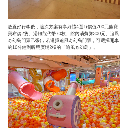
放置好行李後，這次方案有享好禮4選1(價值700元熊寶
寶布偶2隻、湯姆熊代幣70枚、館內消費券300元、追風
奇幻島門票乙張)，若選擇追風奇幻島門票，可選擇開車
約10分鐘到昕境廣場2樓的「追風奇幻島」。