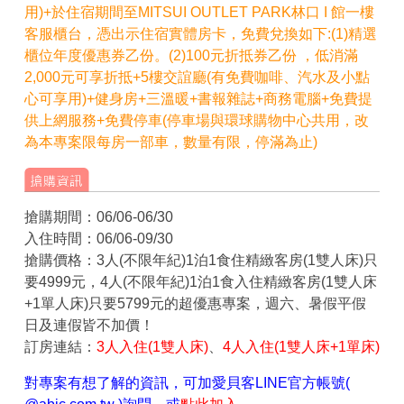
用)+於住宿期間至MITSUI OUTLET PARK林口 I 館一樓
客服櫃台，憑出示住宿實體房卡，免費兌換如下:(1)精選
櫃位年度優惠券乙份。(2)100元折抵券乙份 ，低消滿
2,000元可享折抵
+5樓
交誼廳(有免費咖啡、汽水及小點
心可享用)
+健身房+三溫暖+
書報雜誌+商務電腦
+免費提
供上網服務+免費停車(停車場與環球購物中心共用，改
為本專案限每房一部車，數量有限，停滿為止)
搶購期間：06/06-06/30
入住時間：06/06-09/30
搶購價格：3人(不限年紀)1泊1食住精緻客房(1雙人床)只
要4999元，4人(不限年紀)1泊1食入住精緻客房(1雙人床
+1單人床)只要5799元的超優惠專案，週六、暑假平假
日及連假皆不加價！
訂房連結：
3人入住(1雙人床)
、
4人入住(1雙人床+1單床)
對專案有想了解的資訊，可加愛貝客LINE官方帳號(