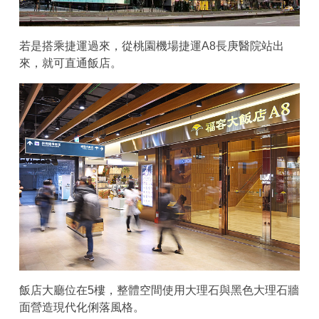
若是搭乘捷運過來，從桃園機場捷運A8長庚醫院站出
來，就可直通飯店。
飯店大廳位在5樓，整體空間使用大理石與黑色大理石牆
面營造現代化俐落風格。