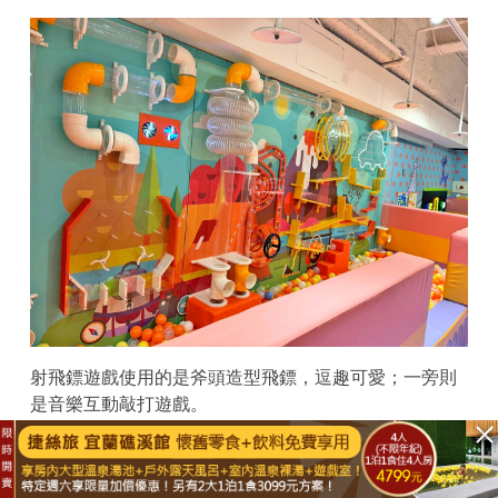
射飛鏢遊戲使用的是斧頭造型飛鏢，逗趣可愛；一旁則
是音樂互動敲打遊戲。
已結束