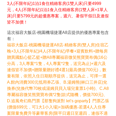
3人(不限年紀)1泊1食住精緻客房(1雙人床)只要4999
元，4人(不限年紀)1泊1食入住精緻客房(1雙人床+1單人
床)只要5799元的超優惠專案，週六、暑假平假日及連假
皆不加價！
這次福容大飯店-桃園機場捷運A8店提供的優惠專案包含
有：
福容大飯店-桃園機場捷運A8店-精緻客房(雙人房)住宿乙
晚+3人(不限年紀)/4人(不限年紀)早餐+迎賓飲料+贈每房
贈異國點心籃乙籃+贈A8專屬福容微笑熊寶寶布偶(16公
分高，3人專案*1隻，4人專案*2隻，送完為止)+週六及
連假皆不加價+贈限量贈好禮4選1(最高價值700元)，數
量有限，依照入住日期順序提供，送完為止，可擇一選
A.館內消費300元抵用券乙張、B.湯姆熊(林口三井店)兌
換券(兌換代幣70枚或湯姆貝貝入場兒童票1小時)、C.A8
專屬福容微笑熊寶寶布偶*2隻(款式隨機，價值700元)、
D.追風奇幻島門票【那隻狗派對 let’s goparty】門票乙張
(價值699元，可1大1小入場)+加碼優惠-若選4人入住專
案限量免費升等豪華客房(限平日週日至週四，連假不適