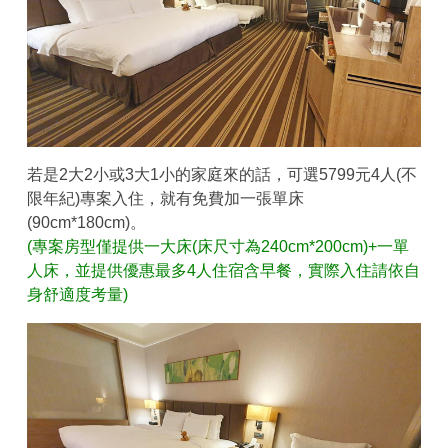
若是2大2小或3大1小的家庭來的話，可選5799元4人(不
限年紀)專案入住，就有免費加一張單床
(90cm*180cm)。
(專案房型僅提供一大床(床尺寸為240cm*200cm)
+一單
人床，並提供優惠最多4人住宿含早餐，實際入住請依自
身舒適度考量)