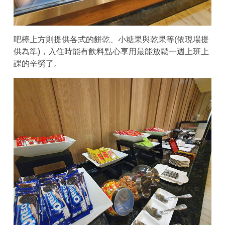
吧檯上方則提供各式的餅乾、小糖果與乾果等(依現場提
供為準)，入住時能有飲料點心享用最能放鬆一週上班上
課的辛勞了。