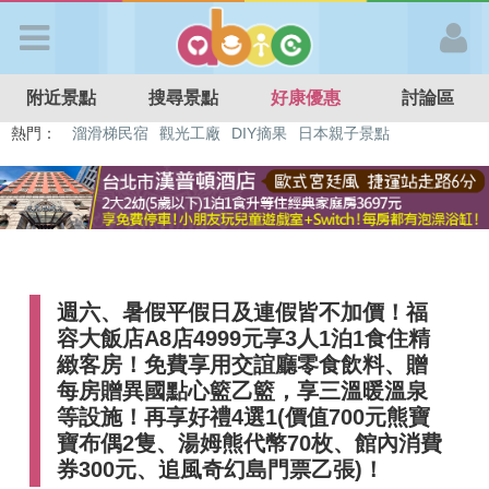
歡迎加入
附近景點
搜尋景點
好康優惠
討論區
APP登入
熱門：
溜滑梯民宿
觀光工廠
DIY摘果
日本親子景點
特色遊戲場
親子住房優惠
台北親子餐廳
溫泉泡湯SPA
首 頁
搜尋景點
週六、暑假平假日及連假皆不加價！福
好康優惠
容大飯店A8店4999元享3人1泊1食住精
緻客房！免費享用交誼廳零食飲料、贈
最新消息
每房贈異國點心籃乙籃，享三溫暖溫泉
等設施！再享好禮4選1(價值700元熊寶
寶布偶2隻、湯姆熊代幣70枚、館內消費
最新留言
券300元、追風奇幻島門票乙張)！