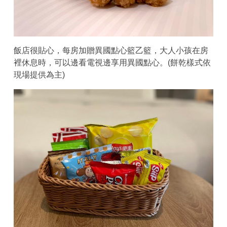
飯店很貼心，每房加贈異國點心籃乙籃，大人小孩在房
裡休息時，可以邊看電視邊享用異國點心。(餅乾樣式依
現場提供為主)