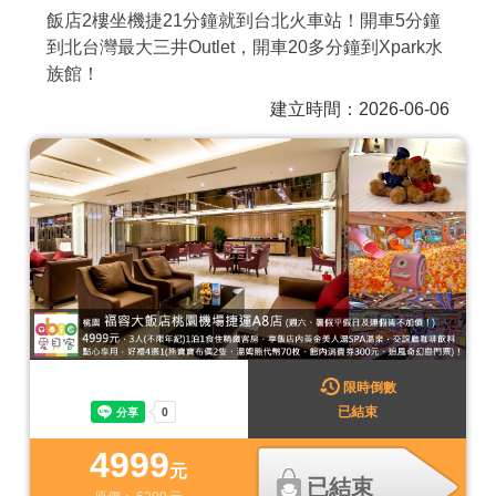
飯店2樓坐機捷21分鐘就到台北火車站！開車5分鐘
商家合作
到北台灣最大三井Outlet，開車20多分鐘到Xpark水
族館！
推薦景點
建立時間：2026-06-06
討論區
聯絡我們
APP下載
限時倒數
已結束
4999
元
已結束