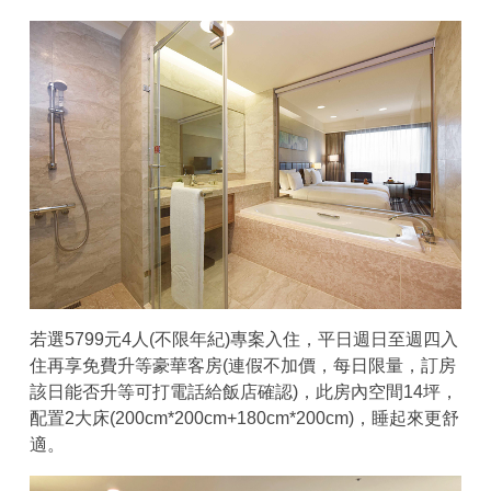
若選5799元4人(不限年紀)專案入住，平日週日至週四入
住再享免費升等豪華客房(連假不加價，每日限量，訂房
該日能否升等可打電話給飯店確認)，此房內空間14坪，
配置2大床(200cm*200cm+180cm*200cm)，睡起來更舒
適。