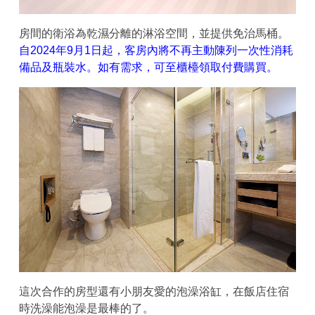
房間的衛浴為乾濕分離的淋浴空間，並提供免治馬桶。
自2024年9月1日起，客房內將不再主動陳列一次性消耗
備品及瓶裝水。如有需求，可至櫃檯領取付費購買。
這次合作的房型還有小朋友愛的泡澡浴缸，在飯店住宿
時洗澡能泡澡是最棒的了。