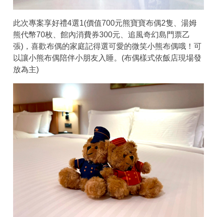
此次專案享好禮4選1(價值700元熊寶寶布偶2隻、湯姆
熊代幣70枚、館內消費券300元、追風奇幻島門票乙
張)，喜歡布偶的家庭記得選可愛的微笑小熊布偶哦！可
以讓小熊布偶陪伴小朋友入睡。(布偶樣式依飯店現場發
放為主)