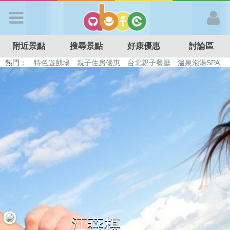
歡迎加入
附近景點
搜尋景點
好康優惠
討論區
APP登入
熱門：
特色遊戲場
親子住房優惠
台北親子餐廳
溫泉泡湯SPA
溜滑梯民宿
觀光工廠
DIY摘果
日本親子景點
首 頁
搜尋景點
好康優惠
最新消息
最新留言
江燕棋