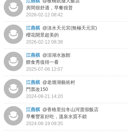
江燕棋
@
板橋凱撒大飯店
房間很舒適，早餐很普
2026-02-12 08:42
江燕棋
@
淡水天元宮(無極天元宮)
櫻花開景超美的
2026-02-12 08:38
江燕棋
@
澎湖水族館
餵食秀值得一看
2025-07-06 12:07
江燕棋
@
老塘湖藝術村
門票改150
2024-09-21 14:20
江燕棋
@
香格里拉冬山河渡假飯店
早餐豐富好吃，溫泉水質不錯
2024-08-19 09:35