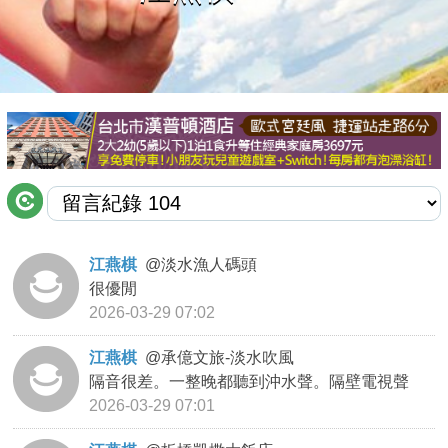
商家合作
推薦景點
討論區
聯絡我們
江燕棋
@
淡水漁人碼頭
很優閒
APP下載
2026-03-29 07:02
江燕棋
@
承億文旅-淡水吹風
隔音很差。一整晚都聽到沖水聲。隔壁電視聲
2026-03-29 07:01