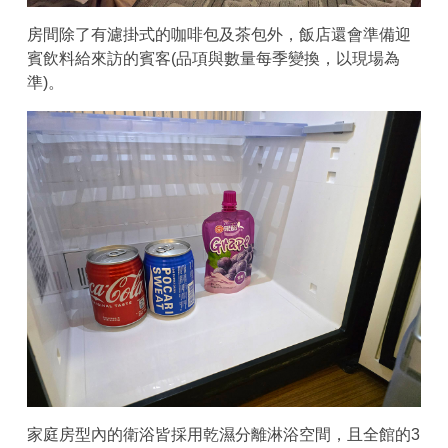
房間除了有濾掛式的咖啡包及茶包外，飯店還會準備迎
賓飲料給來訪的賓客(品項與數量每季變換，以現場為
準)。
家庭房型內的衛浴皆採用乾濕分離淋浴空間，且全館的3