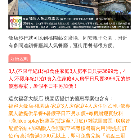
飯店步行就可以到桃園藝文廣場、同安親子公園，附近
有多間連鎖餐廳與人氣餐廳，逛街用餐都很方便。
3人(不限年紀)1泊1食住家庭3人房平日只要3699元，4
人(不限年紀)1泊1食入住家庭4人房平日只要3999元的超
優惠專案，暑假平日不另加價！
這次福容大飯店-桃園店提供的優惠專案包含有：
福容大飯店-桃園店-家庭3人房/家庭4人房住宿乙晚+依專
案人數提供早餐+暑假平日不另加價+每房贈迎賓飲料
+漢服colsplay扮裝區(暫定至7月底)+雜誌圖書區+房房皆
配置浴缸+加碼贈入住期間至福粵樓餐廳內用(需提前訂
位)每桌消費滿1000元以上，即可免費兌換「港點三冠