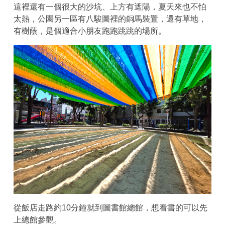
這裡還有一個很大的沙坑、上方有遮陽，夏天來也不怕
太熱，公園另一區有八駿圖裡的銅馬裝置，還有草地，
有樹蔭，是個適合小朋友跑跑跳跳的場所。
從飯店走路約10分鐘就到圖書館總館，想看書的可以先
上總館參觀。