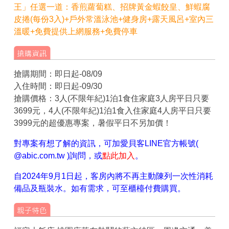
王」任選一道：香煎蘿蔔糕、招牌黃金蝦餃皇、鮮蝦腐
皮捲(每份3入)+
戶外常溫泳池+健身房+露天風呂+室內三
溫暖
+免費提供上網服務+免費停車
搶購期間：即日起-08/09
入住時間：即日起-09/30
搶購價格：3人(不限年紀)1泊1食住家庭3人房平日只要
3699元，4人(不限年紀)1泊1食入住家庭4人房平日只要
3999元的超優惠專案，暑假平日不另加價！
對專案有想了解的資訊，可加愛貝客LINE官方帳號(
@abic.com.tw )詢問，或
點此加入
。
自2024年9月1日起，客房內將不再主動陳列一次性消耗
備品及瓶裝水。如有需求，可至櫃檯付費購買。