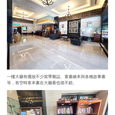
一樓大廳有擺放不少當季雜誌、童書繪本與各種故事書
等，有空時拿本書在大廳看也很不錯。