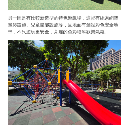
另一區是有比較新造型的特色遊戲場，這裡有繩索網架
攀爬設施、兒童體能設施等，且地面有舖設彩色安全地
墊，不只遊玩更安全，亮麗的色彩增添歡樂氣氛。