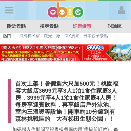
歡迎加入
附近景點
搜尋景點
好康優惠
討論區
APP登入
熱門：
特色遊戲場
親子住房優惠
台北親子餐廳
溫泉泡湯SPA
溜滑梯民宿
觀光工廠
DIY摘果
日本親子景點
首 頁
搜尋景點
首次上架！暑假週六只加500元！桃園福
好康優惠
容大飯店3699元享3人1泊1食住家庭3人
房，3999元享4人1泊1食住家庭4人房！
最新消息
每房享迎賓飲料，再享飯店戶外泳池、
室內三溫暖等設施！開車約10分鐘到有
森林挑戰區的「大有梯田生態公園」！
最新留言
加碼贈入住期間至福粵樓餐廳內用(需提前訂位)，每