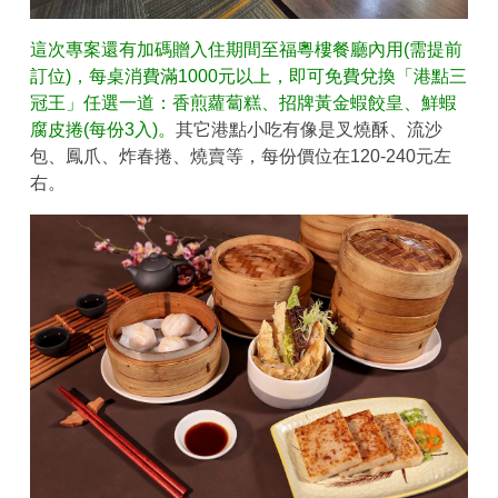
這次專案還有加碼贈入住期間至福粵樓餐廳內用(需提前
訂位)，每桌消費滿1000元以上，即可免費兌換「港點三
冠王」任選一道：香煎蘿蔔糕、招牌黃金蝦餃皇、鮮蝦
腐皮捲(每份3入)。
其它港點小吃有像是叉燒酥、流沙
包、鳳爪、炸春捲、燒賣等，每份價位在120-240元左
右。