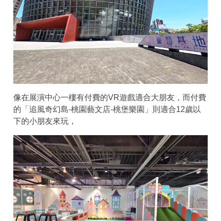
像在展演中心一樓有付費的VR遊戲適合大朋友，而付費
的「追風奇幻島-桃園藝文店-桃堡樂園」則適合12歲以
下的小朋友來玩，