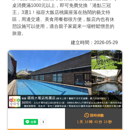
桌消費滿1000元以上，即可免費兌換「港點三冠
商家合作
王」3選1！福容大飯店桃園座落在熱鬧的藝文特
區，周邊交通、美食用餐都很方便，飯店內也有休
憩設施可以使用，適合親子家庭來一場輕鬆愜意的
推薦景點
旅遊。
建立時間：2026-05-29
討論區
聯絡我們
APP下載
限時倒數
1
天
18
時
40
分
13
秒