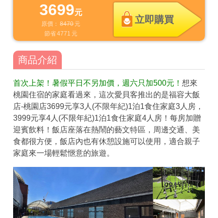
3699
元
立即購買
原價：
8470
元
節省
4771
元
商品介紹
首次上架！暑假平日不另加價，週六只加500元！
想來
桃園住宿的家庭看過來，這次愛貝客推出的是福容大飯
店-桃園店3699元享3人(不限年紀)1泊1食住家庭3人房，
3999元享4人(不限年紀)1泊1食住家庭4人房！每房加贈
迎賓飲料！飯店座落在熱鬧的藝文特區，周邊交通、美
食都很方便，飯店內也有休憩設施可以使用，適合親子
家庭來一場輕鬆愜意的旅遊。