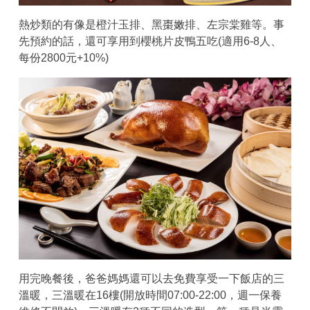
熱炒類的有像是橙汁玉排、黑棗嫩排、左宗棠雞等。事
先預約的話，還可享用到櫻桃片皮鴨五吃(適用6-8人、
每份2800元+10%)
用完晚餐後，爸爸媽媽還可以去免費享受一下飯店的三
溫暖，三溫暖在16樓(開放時間07:00-22:00，週一保養