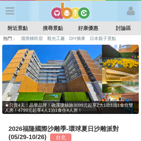
歡迎加入
附近景點
搜尋景點
好康優惠
討論區
APP登入
熱門：
溜滑梯民宿
觀光工廠
DIY摘果
日本親子景點
特色遊戲場
親子住房優惠
台北親子餐廳
溫泉泡湯SPA
首 頁
搜尋景點
好康優惠
★只賣4天！晶華品牌！礁溪捷絲旅3099元起享2大1幼1泊1食住雙
人房！4799元起享4人1泊1食住4人房！
最新消息
2026福隆國際沙雕季-環球夏日沙雕派對
最新留言
(05/29-10/26)
台北