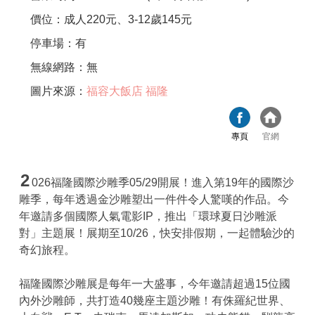
價位：成人220元、3-12歲145元
停車場：有
無線網路：無
圖片來源：
福容大飯店 福隆
專頁
官網
2
026福隆國際沙雕季05/29開展！進入第19年的國際沙
雕季，每年透過金沙雕塑出一件件令人驚嘆的作品。今
年邀請多個國際人氣電影IP，推出「環球夏日沙雕派
對」主題展！展期至10/26，快安排假期，一起體驗沙的
奇幻旅程。
福隆國際沙雕展是每年一大盛事，今年邀請超過15位國
內外沙雕師，共打造40幾座主題沙雕！有侏羅紀世界、