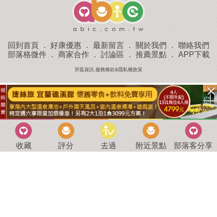
回到首頁
．
好康優惠
．
最新留言
．
關於我們
．
聯絡我們
部落格微件
．
商家合作
．
討論區
．
推薦景點
．
APP下載
羿磊資訊 服務條款&隱私權政策
收藏
評分
去過
附近景點
部落客分享