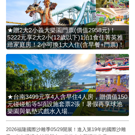
★贈2大2小義大樂園門票(價值2958元)！
5222元享2大2小(12歲以下)1泊1食住菁英雅
緻家庭房！2小可換1大入住(含早餐+門票)！
★台南3499元享4人含早住4人房，贈價值150
元碰碰船等5項設施套票2張！暑假再享球池
樂園與氣墊式戲水入場...
2026福隆國際沙雕季05/29開展！進入第19年的國際沙雕