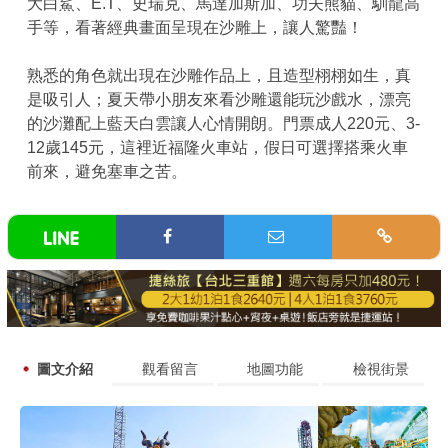
大白鯊、E.T、史瑞克、馬達加斯加、功夫熊貓、馴龍高
手等，看著經典畫面呈現在沙雕上，讓人驚豔！
熟悉的角色就出現在沙雕作品上，且造型栩栩如生，真
是吸引人；夏天帶小朋友來看沙雕還能玩沙戲水，漂亮
的沙灘配上藍天白雲讓人心情開朗。門票成人220元、3-
12歲145元，這裡近福隆火車站，假日可選擇搭乘火車
前來，避免塞車之苦。
圖文介紹
觀看留言
地圖功能
檢視街景