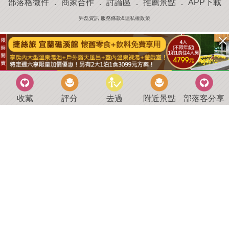
部落格微件
．
商家合作
．
討論區
．
推薦景點
．
APP下載
羿磊資訊 服務條款&隱私權政策
收藏
評分
去過
附近景點
部落客分享