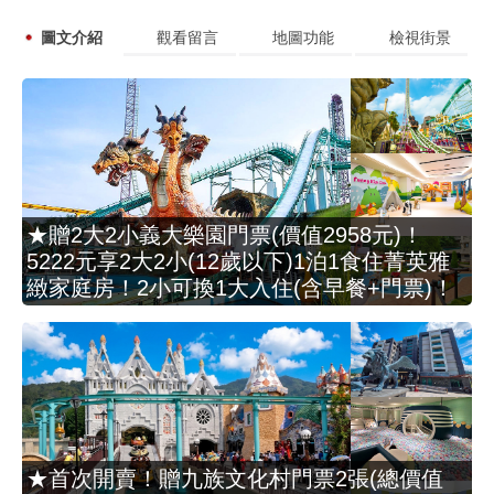
圖文介紹
觀看留言
地圖功能
檢視街景
★贈2大2小義大樂園門票(價值2958元)！
5222元享2大2小(12歲以下)1泊1食住菁英雅
緻家庭房！2小可換1大入住(含早餐+門票)！
★首次開賣！贈九族文化村門票2張(總價值