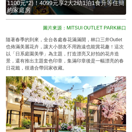
1100元*2)！4099元享2大2幼1泊1食升等住簡
約家庭房
圖片來源：
MITSUI OUTLET PARK林口
隨著春季的到來，全台各處春花滿滿開，林口三井Outlet
也佈滿美麗花卉，讓大小朋友不用跑遠也能賞花趣！這次
以「日系庭園美學」為主題，打造漂亮又好拍的花卉造
景，還有推出主題套色印章，集滿印章後是一幅漂亮的春
日花籤，很適合帶回家收藏。