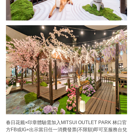
春日花籤×印章體驗需加入MITSUI OUTLET PARK 林口官
方FB或IG+出示當日任一消費發票(不限額)即可至服務台兌