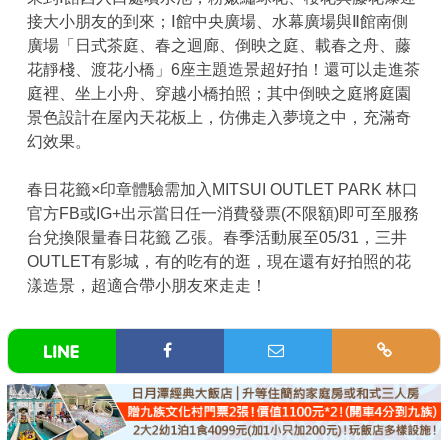
接大小朋友的到來；Ⅰ館中央廣場、水幕廣場與Ⅱ館南側
廣場「日式茶庭、春之迴廊、倒映之庭、載春之舟、藤
花靜棧、渡花小橋」6座主題造景超好拍！還可以走進茶
庭裡、坐上小舟、穿越小橋拍照；其中倒映之庭將庭園
景色設計在屋內天花板上，仿佛走入夢境之中，充滿奇
幻效果。
春日花籤×印章體驗需加入MITSUI OUTLET PARK 林口
官方FB或IG+出示當日任一消費發票(不限額)即可至服務
台兌換限量春日花籤 乙張。春季活動展至05/31，三井
OUTLET有影城，有的吃有的逛，現在還有好拍照的花
漾造景，超適合帶小朋友來走走！