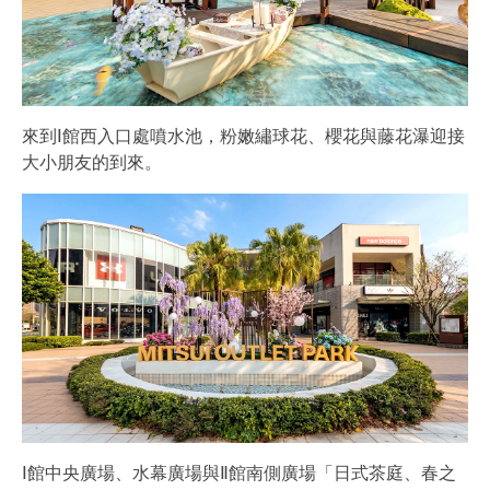
來到Ⅰ館西入口處噴水池，粉嫩繡球花、櫻花與藤花瀑迎接
大小朋友的到來。
Ⅰ館中央廣場、水幕廣場與Ⅱ館南側廣場「日式茶庭、春之