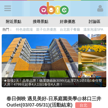
歡迎加入
附近景點
搜尋景點
好康優惠
討論區
APP登入
熱門：
溜滑梯民宿
觀光工廠
DIY摘果
日本親子景點
特色遊戲場
親子住房優惠
台北親子餐廳
溫泉泡湯SPA
首 頁
搜尋景點
好康優惠
★最後2天！晶華品牌！礁溪捷絲旅3099元起享2大1幼1泊1食住雙
人房！4799元起享4人1泊1食住4人房！
最新消息
春日倒映 遇見美好-日系庭園美學@林口三井
最新留言
Outlet(03/07-05/31)(活動結束)
台北