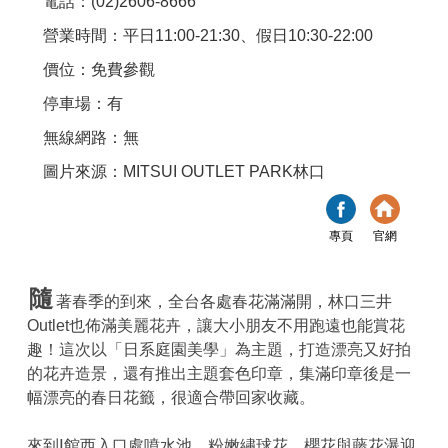
電話：(02)2606-8666
營業時間：平日11:00-21:30、假日10:30-22:00
價位：免費參觀
停車場：有
無線網路：無
圖片來源：MITSUI OUTLET PARK林口
專頁
官網
隨
著春季的到來，全台各處春花滿滿開，林口三井
Outlet也佈滿美麗花卉，讓大小朋友不用跑遠也能賞花
趣！這次以「日系庭園美學」為主題，打造漂亮又好拍
的花卉造景，還有推出主題套色印章，集滿印章後是一
幅漂亮的春日花籤，很適合帶回家收藏。
來到Ⅰ館西入口處噴水池，粉嫩繡球花、櫻花與藤花瀑迎