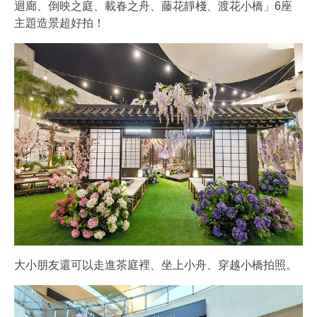
迴廊、倒映之庭、載春之舟、藤花靜棧、渡花小橋」6座
主題造景超好拍！
大小朋友還可以走進茶庭裡、坐上小舟、穿越小橋拍照。