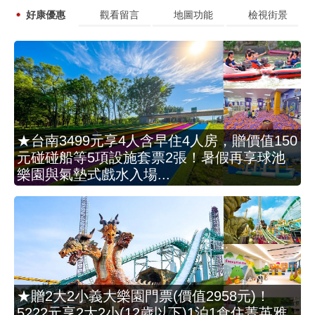
好康優惠
觀看留言
地圖功能
檢視街景
★台南3499元享4人含早住4人房，贈價值150
元碰碰船等5項設施套票2張！暑假再享球池
樂園與氣墊式戲水入場...
★贈2大2小義大樂園門票(價值2958元)！
5222元享2大2小(12歲以下)1泊1食住菁英雅