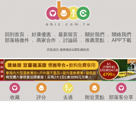
回到首頁
．
好康優惠
．
最新留言
．
關於我們
．
聯絡我們
部落格微件
．
商家合作
．
討論區
．
推薦景點
．
APP下載
羿磊資訊 服務條款&隱私權政策
收藏
評分
去過
附近景點
部落客分享