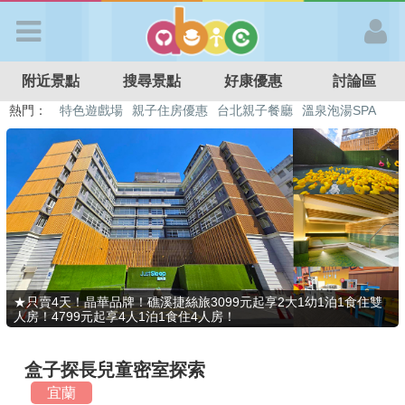
歡迎加入
附近景點
搜尋景點
好康優惠
討論區
APP登入
熱門：
特色遊戲場
親子住房優惠
台北親子餐廳
溫泉泡湯SPA
溜滑梯民宿
觀光工廠
DIY摘果
日本親子景點
首 頁
搜尋景點
好康優惠
★只賣4天！晶華品牌！礁溪捷絲旅3099元起享2大1幼1泊1食住雙
人房！4799元起享4人1泊1食住4人房！
最新消息
盒子探長兒童密室探索
最新留言
宜蘭