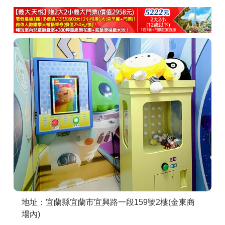
商家合作
推薦景點
討論區
聯絡我們
APP下載
地址：宜蘭縣宜蘭市宜興路一段159號2樓(金東商
場內)