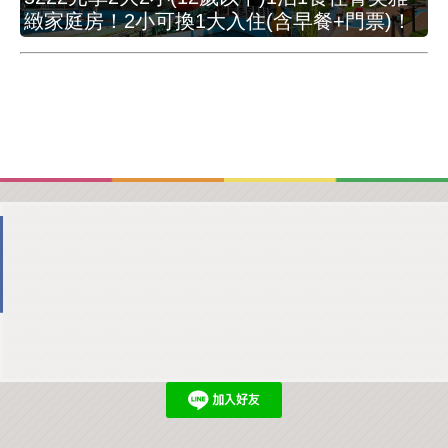
緻家庭房！2小可換1大入住(含早餐+門票)！