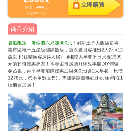
元
立即購買
原價：
7000
元
節省
4001
元
商品介紹
暑假限定！暑假週六只加600元！
耐斯王子大飯店是嘉
義市區唯一五星級國際飯店，這次愛貝客推出2大2小(12
歲以下)住精緻客房(4人房)，再贈2大早餐平日只要2999
元的超值優惠專案！本專案每房贈月桃故事館DIY體驗
券乙張，再享早餐加購優惠乙組800元(含2人早餐，原價
1276元，恕不單數販售)，需加購請最晚在checkin時在1
樓櫃台加購！