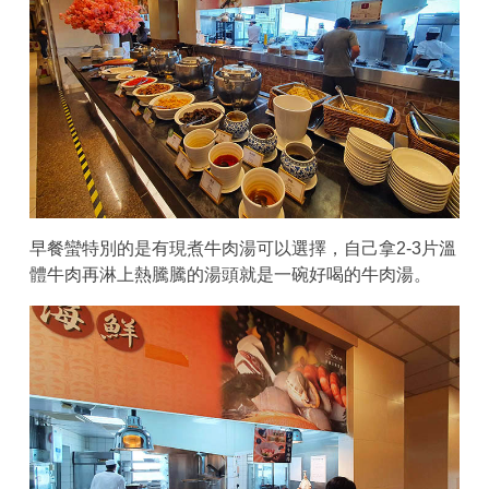
早餐蠻特別的是有現煮牛肉湯可以選擇，自己拿2-3片溫
體牛肉再淋上熱騰騰的湯頭就是一碗好喝的牛肉湯。