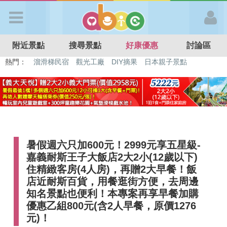
歡迎加入
附近景點
搜尋景點
好康優惠
討論區
APP登入
熱門：
特色遊戲場
親子住房優惠
台北親子餐廳
溫泉泡湯SPA
溜滑梯民宿
觀光工廠
DIY摘果
日本親子景點
首 頁
搜尋景點
暑假週六只加600元！2999元享五星級-
好康優惠
嘉義耐斯王子大飯店2大2小(12歲以下)
住精緻客房(4人房)，再贈2大早餐！飯
最新消息
店近耐斯百貨，用餐逛街方便，去周邊
知名景點也便利！本專案再享早餐加購
優惠乙組800元(含2人早餐，原價1276
最新留言
元)！