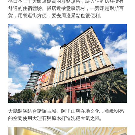
循日本王子大飯店優質的服務規格，讓入住的房客擁有
舒適的住宿體驗。飯店近檜意森活村，一旁即是耐斯百
貨，用餐逛街方便，要去周邊景點也很便利。
大廳裝潢結合諸羅古城、阿里山與在地文化，寬敞明亮
的空間使用大理石與原木打造沈穩大氣之風。