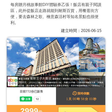
每房贈月桃故事館DIY體驗券乙張！飯店有親子閱讀
商家合作
區，此外從飯店走路就能到耐斯百貨，用餐逛街方
便，要去森林之歌、檜意森活村等知名景點也很便
利。
推薦景點
建立時間：2026-06-15
討論區
聯絡我們
APP下載
目前
772
份已販售
限時倒數
1
天
00
時
58
分
00
秒
2999