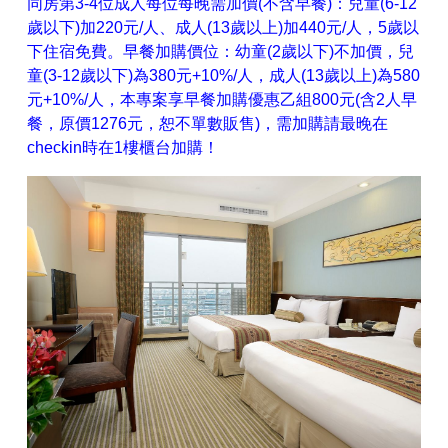
同房第3-4位成人每位每晚需加價(不含早餐)：兒童(6-12
歲以下)加220元/人、成人(13歲以上)加440元/人，5歲以
下住宿免費。早餐加購價位：幼童(2歲以下)不加價，兒
童(3-12歲以下)為380元+10%/人，成人(13歲以上)為580
元+10%/人，本專案享早餐加購優惠乙組800元(含2人早
餐，原價1276元，恕不單數販售)，需加購請最晚在
checkin時在1樓櫃台加購！