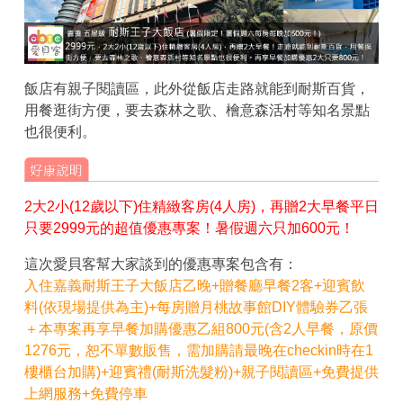
飯店有親子閱讀區，此外從飯店走路就能到耐斯百貨，
用餐逛街方便，要去森林之歌、檜意森活村等知名景點
也很便利。
2大2小(12歲以下)住精緻客房(4人房)，再贈2大早餐平日
只要2999元的超值優惠專案！暑假週六只加600元！
這次愛貝客幫大家談到的優惠專案包含有：
入住嘉義耐斯王子大飯店乙晚+贈餐廳早餐2客+迎賓飲
料(依現場提供為主)+每房贈月桃故事館DIY體驗券乙張
＋本專案再享早餐加購優惠乙組800元(含2人早餐，原價
1276元，恕不單數販售，需加購請最晚在checkin時在1
樓櫃台加購)+迎賓禮(耐斯洗髮粉)+親子閱讀區+免費提供
上網服務+免費停車