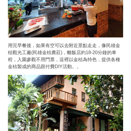
用完早餐後，如果有空可以去附近景點走走，像民雄金
桔觀光工廠(民雄金桔農莊)，離飯店約18-20分鐘的車
程，入園參觀不用門票，這裡以金桔為特色，提供各種
金桔製成的商品跟付費DIY活動。。