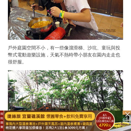
戶外庭園空間不小，有一些像溜滑梯、沙坑、童玩與投
幣式電動遊樂設施，天氣不熱時帶小朋友在園內走走也
很舒服。
立即購買