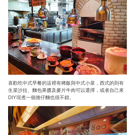
喜歡吃中式早餐的這裡有稀飯與中式小菜，西式的則有
生菜沙拉、麵包果醬及麥片牛肉可以選擇，或者自己來
DIY現煮一個擔仔麵也很不錯。