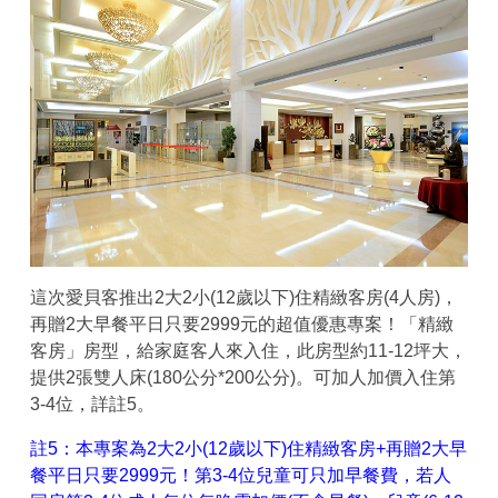
這次愛貝客推出2大2小(12歲以下)住精緻客房(4人房)，
再贈2大早餐平日只要2999元的超值優惠專案！「精緻
客房」房型，給家庭客人來入住，此房型約11-12坪大，
提供2張雙人床(180公分*200公分)。可加人加價入住第
3-4位，詳註5。
註5：本專案為2大2小(12歲以下)住精緻客房+再贈2大早
餐平日只要2999元！第3-4位兒童可只加早餐費，若人