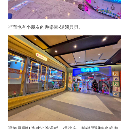
裡面也有小朋友的遊樂園-湯姆貝貝。
湯姆貝貝打造球池溜滑梯、彈跳床、障礙闖關等多樣遊