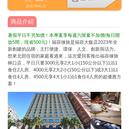
原價：
8800
元
節省
5800
元
商品介紹
暑假平日不另加價！本專案享每週六限量不加價(每日開
放5間，現省500元)！
福容徠旅是福容大飯店2023年全
新創建的品牌，主打便捷、環保、人文、創新與活力。
想來北部住宿的家庭看過來，這次愛貝客推出福容徠旅
林口店，平日只要3000元享2大1小(150公分以下)1泊1
食住2人房、4000元享2大2小(150公分以下)或3大1泊1
食住4人房、4500元享4大1小1泊1食住4人房的超優惠方
案！