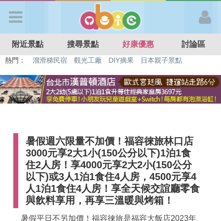
歡迎加入
附近景點
搜尋景點
好康優惠
討論區
APP登入
熱門：
特色遊戲場
親子住房優惠
台北親子餐廳
溫泉泡湯SPA
溜滑梯民宿
觀光工廠
DIY摘果
日本親子景點
首 頁
搜尋景點
暑假週六限量不加價！福容徠旅林口店
好康優惠
3000元享2大1小(150公分以下)1泊1食
住2人房！享4000元享2大2小(150公分
最新消息
以下)或3人1泊1食住4人房，4500元享4
人1泊1食住4人房！享全天候交誼廳零食
與飲料享用，再享三溫暖與烤箱！
最新留言
暑假平日不另加價！福容徠旅是福容大飯店2023年