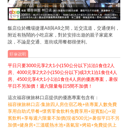
飯店位於機場捷運A8與A9之間，近交流道，交通便利，
附近有熱鬧的小吃店家，對於安排出遊的親子家庭來
說，不論是交通、逛街或用餐都很便利。
平日只要3000元享2大1小(150公分以下)1泊1食住2人
房、4000元享2大2小(150公分以下)或3大1泊1食住4人
房、4500元享4大1小1泊1食住4人房的優惠專案，暑假
平日不另加價！週六限量每日5間不加價！
這次福容徠旅林口店提供的優惠專案包含有：
福容徠旅林口店-集旅四人房住宿乙晚+依專案人數免費
享用自助式早餐+懷舊零食飲料免費享用+迎賓點心+迎
賓飲料+享每週六限量不加價(現省500元)+暑假平日不另
加價+
健身房+三溫暖熱水池+蒸氣室+烤箱
+免費提供上