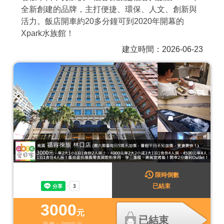
全新創建的品牌，主打便捷、環保、人文、創新與
商家合作
活力。飯店開車約20多分鐘可到2020年開幕的
Xpark水族館！
推薦景點
建立時間：2026-06-23
討論區
聯絡我們
APP下載
限時倒數
已結束
3000
元
已結束