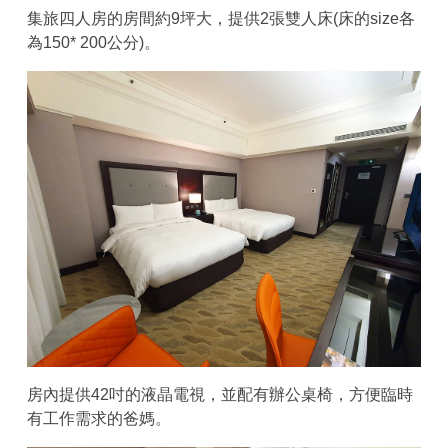
集旅四人房的房間約9坪大，提供2張雙人床(床的size各
為150* 200公分)。
房內提供42吋的液晶電視，並配有辦公桌椅，方便臨時
有工作需求的爸媽。