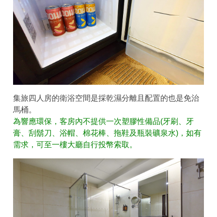
集旅四人房的衛浴空間是採乾濕分離且配置的也是免治
馬桶。
為響應環保，客房內不提供一次塑膠性備品(牙刷、牙
膏、刮鬍刀、浴帽、棉花棒、拖鞋及瓶裝礦泉水)，如有
需求，可至一樓大廳自行投幣索取。