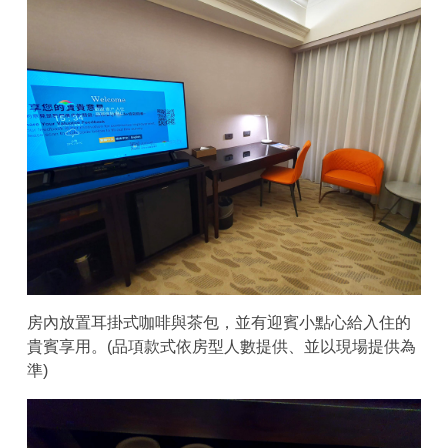
房內放置耳掛式咖啡與茶包，並有迎賓小點心給入住的
貴賓享用。(品項款式依房型人數提供、並以現場提供為
準)