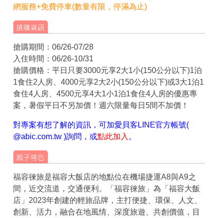
網服務+免費停車(數量有限，停滿為止)
搶購期間：06/26-07/28
入住時間：06/26-10/31
搶購價格：平日只要3000元享2大1小(150公分以下)1泊
1食住2人房、4000元享2大2小(150公分以下)或3大1泊1
食住4人房、4500元享4大1小1泊1食住4人房的優惠專
案，暑假平日不另加價！週六限量每日5間不加價！
對專案有想了解的資訊，可加愛貝客LINE官方帳號(
@abic.com.tw )詢問，或
點此加入
。
福容徠旅是福容大飯店的地點位在機場捷運A8與A9之
間，近交流道，交通便利。「福容徠旅」為「福容大飯
店」2023年創建的輕旅品牌，主打便捷、環保、人文、
創新、活力，融合在地風情、深度旅遊、共創價值，目