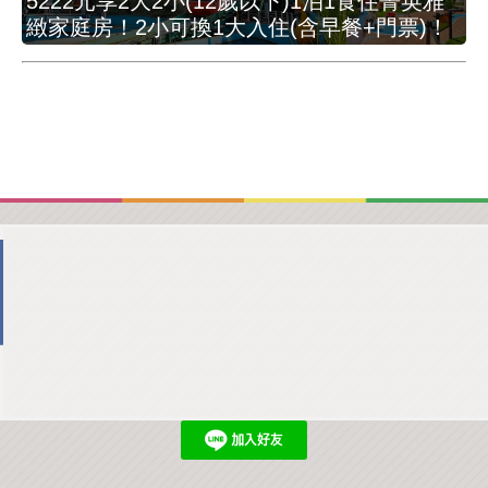
5222元享2大2小(12歲以下)1泊1食住菁英雅
緻家庭房！2小可換1大入住(含早餐+門票)！