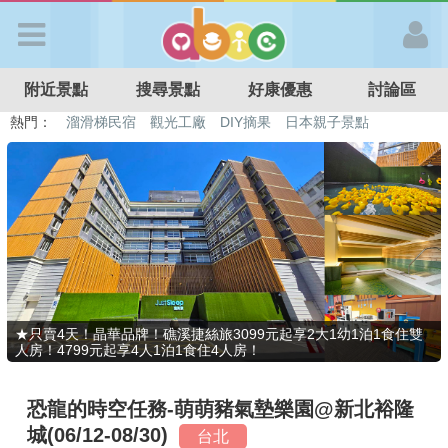
歡迎加入
附近景點
搜尋景點
好康優惠
討論區
APP登入
熱門：
溜滑梯民宿
觀光工廠
DIY摘果
日本親子景點
特色遊戲場
親子住房優惠
台北親子餐廳
溫泉泡湯SPA
首 頁
搜尋景點
好康優惠
★只賣4天！晶華品牌！礁溪捷絲旅3099元起享2大1幼1泊1食住雙
人房！4799元起享4人1泊1食住4人房！
最新消息
恐龍的時空任務-萌萌豬氣墊樂園@新北裕隆
最新留言
城(06/12-08/30)
台北