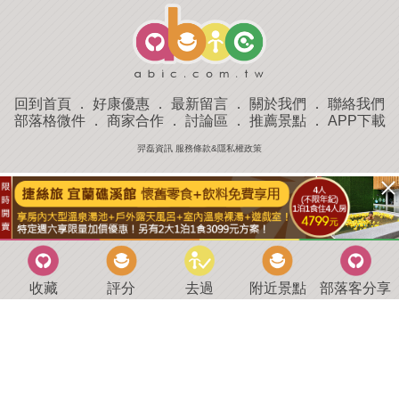
回到首頁
．
好康優惠
．
最新留言
．
關於我們
．
聯絡我們
部落格微件
．
商家合作
．
討論區
．
推薦景點
．
APP下載
羿磊資訊 服務條款&隱私權政策
收藏
評分
去過
附近景點
部落客分享