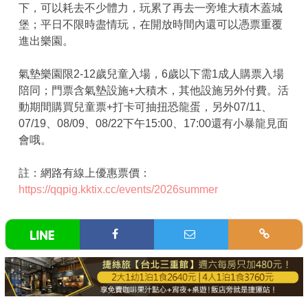
下，可以耗去不少體力，玩累了再去一旁堆大積木蓋城
堡；平日不限時盡情玩，在開放時間內還可以憑票重覆
進出樂園。
氣墊樂園限2-12歲兒童入場，6歲以下需1成人購票入場
陪同；門票含氣墊設施+大積木，其他設施另外付費。活
動期間購買兒童票+打卡可抽扭恐龍蛋，另外07/11、
07/19、08/09、08/22下午15:00、17:00還有小暴龍見面
會哦。
註：網路有線上優惠票價：
https://qqpig.kktix.cc/events/2026summer