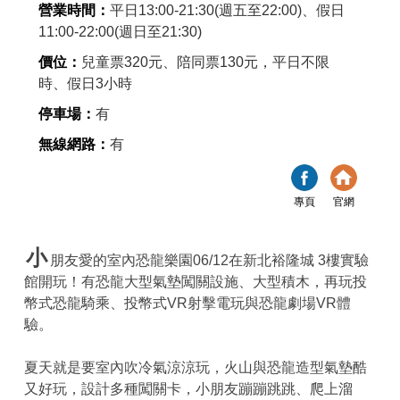
營業時間：
平日13:00-21:30(週五至22:00)、假日
11:00-22:00(週日至21:30)
價位：
兒童票320元、陪同票130元，平日不限
時、假日3小時
停車場：
有
無線網路：
有
專頁
官網
小
朋友愛的室內恐龍樂園06/12在新北裕隆城 3樓實驗
館開玩！有恐龍大型氣墊闖關設施、大型積木，再玩投
幣式恐龍騎乘、投幣式VR射擊電玩與恐龍劇場VR體
驗。
夏天就是要室內吹冷氣涼涼玩，火山與恐龍造型氣墊酷
又好玩，設計多種闖關卡，小朋友蹦蹦跳跳、爬上溜