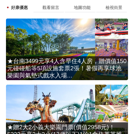
好康優惠
觀看留言
地圖功能
檢視街景
★台南3499元享4人含早住4人房，贈價值150
元碰碰船等5項設施套票2張！暑假再享球池
樂園與氣墊式戲水入場...
★贈2大2小義大樂園門票(價值2958元)！