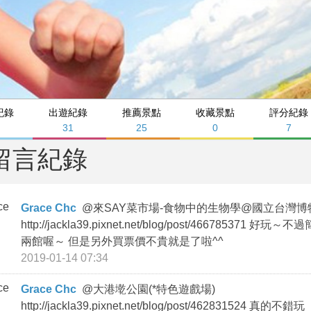
紀錄
出遊紀錄
推薦景點
收藏景點
評分紀錄
31
25
0
7
留言紀錄
Grace Chc
@
來SAY菜市場-食物中的生物學@國立台灣博物館南門
http://jackla39.pixnet.net/blog/post/4667
兩館喔～ 但是另外買票價不貴就是了啦^^
2019-01-14 07:34
Grace Chc
@
大港墘公園(*特色遊戲場)
http://jackla39.pixnet.net/blog/post/462831524 真的不錯玩