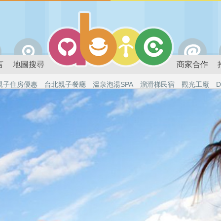
言
地圖搜尋
商家合作
親子住房優惠
台北親子餐廳
溫泉泡湯SPA
溜滑梯民宿
觀光工廠
D