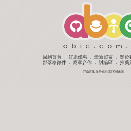
回到首頁
．
好康優惠
．
最新留言
．
關於
部落格微件
．
商家合作
．
討論區
．
推薦
羿磊資訊 服務條款&隱私權政策