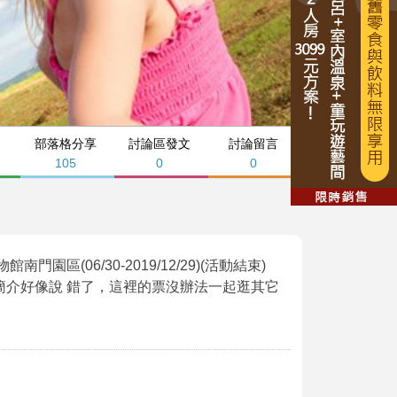
部落格分享
討論區發文
討論留言
105
0
0
園區(06/30-2019/12/29)(活動結束)
85371 好玩～不過簡介好像說 錯了，這裡的票沒辦法一起逛其它