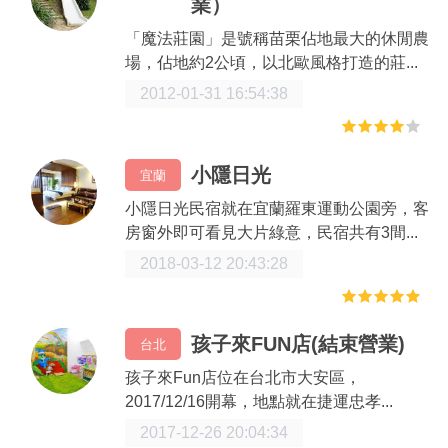
業）
「魔法莊園」是號稱苗栗佔地最大的休閒農
場，佔地約2公頃，以北歐風格打造的莊...
2012-01-31 16:54:38
小隱日光
宜蘭
小隱日光民宿就在宜蘭羅東運動公園旁，客
房窗外即可看見大片綠意，民宿共有3間...
2018-03-12 20:43:28
孩子來FUN店(結束營業)
台北
孩子來Fun店位在台北市大安區，
2017/12/16開幕，地點就在捷運忠孝...
2017-12-26 20:04:34