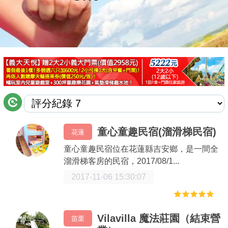
商家合作
推薦景點
討論區
聯絡我們
童心童趣民宿(溜滑梯民宿)
花蓮
APP下載
童心童趣民宿位在花蓮縣吉安鄉，是一間全
溜滑梯客房的民宿，2017/08/1...
2017-11-06 15:30:07
Vilavilla 魔法莊園（結束營
苗栗