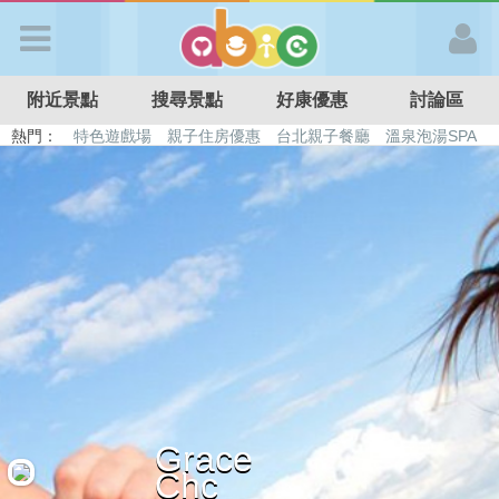
歡迎加入
附近景點
搜尋景點
好康優惠
討論區
APP登入
熱門：
特色遊戲場
親子住房優惠
台北親子餐廳
溫泉泡湯SPA
溜滑梯民宿
觀光工廠
DIY摘果
日本親子景點
首 頁
搜尋景點
好康優惠
最新消息
Grace
最新留言
Chc