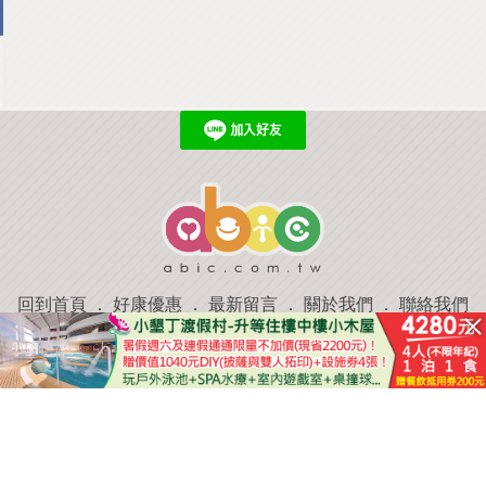
回到首頁
．
好康優惠
．
最新留言
．
關於我們
．
聯絡我們
部落格微件
．
商家合作
．
討論區
．
推薦景點
．
APP下載
羿磊資訊 服務條款&隱私權政策