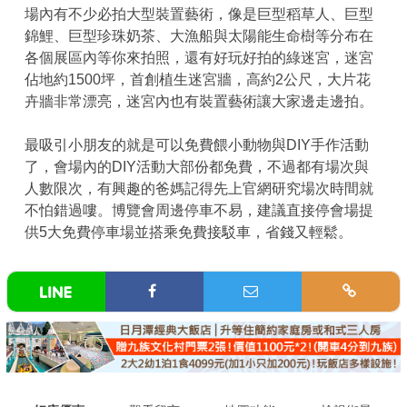
場內有不少必拍大型裝置藝術，像是巨型稻草人、巨型
錦鯉、巨型珍珠奶茶、大漁船與太陽能生命樹等分布在
各個展區內等你來拍照，還有好玩好拍的綠迷宮，迷宮
佔地約1500坪，首創植生迷宮牆，高約2公尺，大片花
卉牆非常漂亮，迷宮內也有裝置藝術讓大家邊走邊拍。
最吸引小朋友的就是可以免費餵小動物與DIY手作活動
了，會場內的DIY活動大部份都免費，不過都有場次與
人數限次，有興趣的爸媽記得先上官網研究場次時間就
不怕錯過嘍。博覽會周邊停車不易，建議直接停會場提
供5大免費停車場並搭乘免費接駁車，省錢又輕鬆。