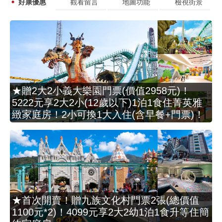
好康優惠
觀看留言
地圖功能
檢視街景
★贈2大2小義大樂園門票(價值2958元)！
5222元享2大2小(12歲以下)1泊1食住菁英雅
緻家庭房！2小可換1大入住(含早餐+門票)！
★首次開賣！贈九族文化村門票2張(總價值
1100元*2)！4099元享2大2幼1泊1食升等住簡