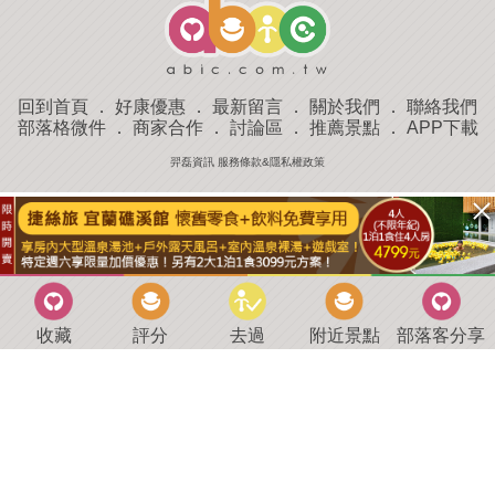
回到首頁
．
好康優惠
．
最新留言
．
關於我們
．
聯絡我們
部落格微件
．
商家合作
．
討論區
．
推薦景點
．
APP下載
羿磊資訊 服務條款&隱私權政策
收藏
評分
去過
附近景點
部落客分享