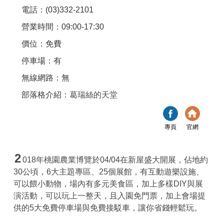
電話：(03)332-2101
營業時間：09:00-17:30
價位：免費
停車場：有
無線網路：無
部落格介紹：
葛瑞絲的天堂
專頁
官網
2
018年桃園農業博覽於04/04在新屋盛大開展，佔地約
30公頃，6大主題專區、25個展館，有互動遊樂設施、
可以餵小動物，場內有多元美食區，加上多樣DIY與展
演活動，可以玩上一整天，且入園免門票，加上會場提
供的5大免費停車場與免費接駁車，讓你省錢輕鬆玩。