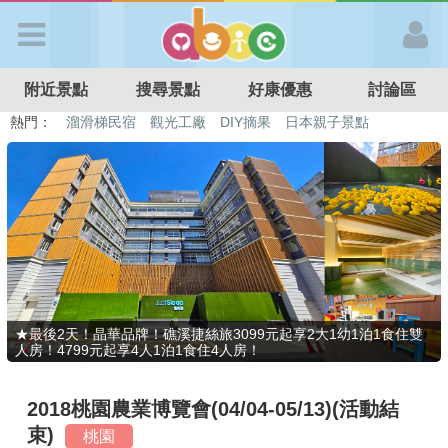
歡迎加入
附近景點
搜尋景點
好康優惠
討論區
APP登入
熱門：
溜滑梯民宿
觀光工廠
DIY摘果
日本親子景點
特色遊戲場
親子住房優惠
台北親子餐廳
溫泉泡湯SPA
首 頁
搜尋景點
好康優惠
★最後2天！晶華品牌！礁溪捷絲旅3099元起享2大1幼1泊1食住雙
人房！4799元起享4人1泊1食住4人房！
最新消息
2018桃園農業博覽會(04/04-05/13)(活動結
最新留言
束)
桃園