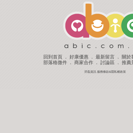
回到首頁
．
好康優惠
．
最新留言
．
關於
部落格微件
．
商家合作
．
討論區
．
推薦
羿磊資訊 服務條款&隱私權政策