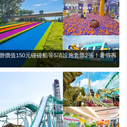
，贈價值150元碰碰船等5項設施套票2張！暑假再