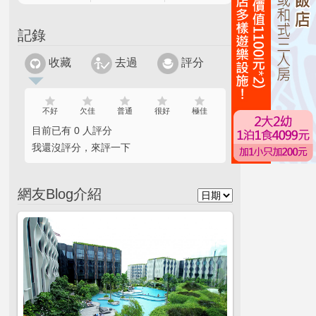
記錄
收藏
去過
評分
不好
欠佳
普通
很好
極佳
目前已有 0 人評分
我還沒評分，來評一下
網友Blog介紹