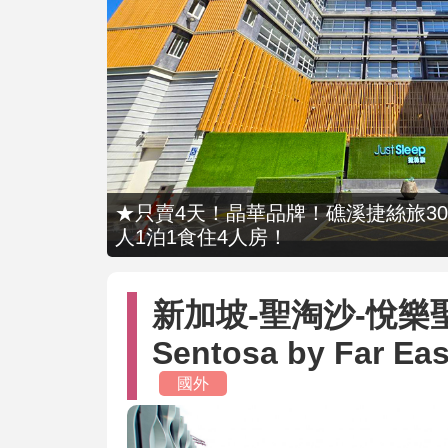
★只賣4天！晶華品牌！礁溪捷絲旅309
人1泊1食住4人房！
新加坡-聖淘沙-悅樂聖淘沙
Sentosa by Far Eas
國外