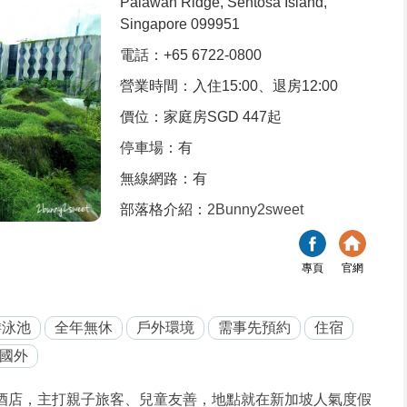
Palawan Ridge, Sentosa Island,
Singapore 099951
電話：+65 6722-0800
營業時間：入住15:00、退房12:00
價位：家庭房SGD 447起
停車場：有
無線網路：有
部落格介紹：
2Bunny2sweet
專頁
官網
游泳池
全年無休
戶外環境
需事先預約
住宿
國外
假酒店，主打親子旅客、兒童友善，地點就在新加坡人氣度假