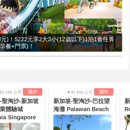
元)！5222元享2大2小(12歲以下)1泊1食住菁
早餐+門票)！
國外
國外
約 290 公尺
約 490 公尺
-聖淘沙-新加坡
新加坡-聖淘沙-巴拉望
新
業體驗城
海灘 Palawan Beach
R
nia Singapore