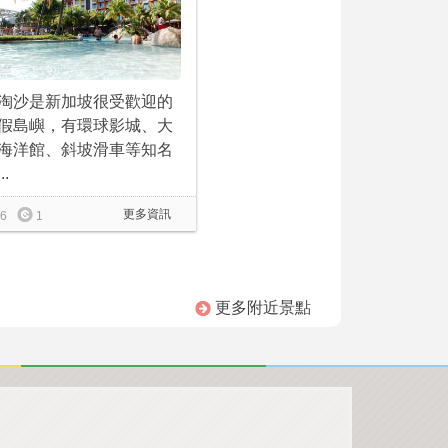
淘沙是新加坡很受歡迎的
假島嶼，有環球影城、大
海洋館、斜坡滑車等知名
..
更多資訊
6
1
更多附近景點