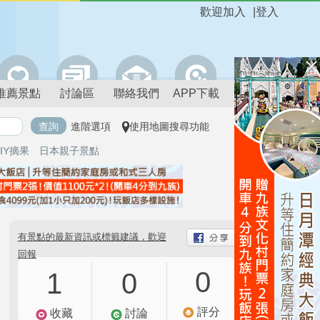
歡迎加入
|
登入
推薦景點
討論區
聯絡我們
APP下載
進階選項
使用地圖搜尋功能
IY摘果
日本親子景點
有景點的最新資訊或標籤建議，歡迎
回報
0
1
0
評分
收藏
討論