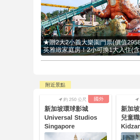
★贈2大2小義大樂園門票(價值2958
英雅緻家庭房！2小可換1大入住(含
附近景點
國外
約 250 公尺
新加坡環球影城
新加坡
Universal Studios
兒童職
Singapore
Kidza