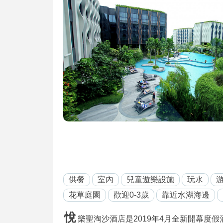
供餐
室內
兒童遊樂設施
玩水
花草庭園
歡迎0-3歲
靠近水湖海邊
悅
樂聖淘沙酒店是2019年4月全新開幕度