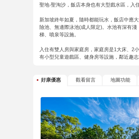
聖地-聖淘沙，飯店本身也有大型戲水區，入住
新加坡終年如夏，隨時都能玩水，飯店中應大
險池、無邊際泳池(成人限定)。水池有深有淺
梯、噴泉等設施。
入住有雙人房與家庭房，家庭房是1大床、2
有小型兒童遊戲區、健身房等設施，鄰近趣志
好康優惠
觀看留言
地圖功能