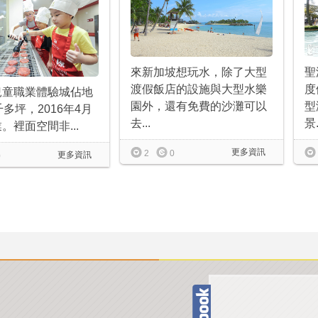
聖
來新加坡想玩水，除了大型
度
渡假飯店的設施與大型水樂
兒童職業體驗城佔地
型
園外，還有免費的沙灘可以
千多坪，2016年4月
景.
去...
。裡面空間非...
更多資訊
2
0
更多資訊
0