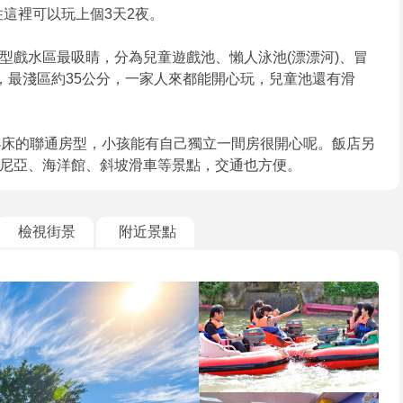
這裡可以玩上個3天2夜。
型戲水區最吸睛，分為兒童遊戲池、懶人泳池(漂漂河)、冒
，最淺區約35公分，一家人來都能開心玩，兒童池還有滑
小床的聯通房型，小孩能有自己獨立一間房很開心呢。飯店另
尼亞、海洋館、斜坡滑車等景點，交通也方便。
檢視街景
附近景點