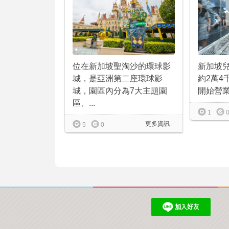
新加坡
位在新加坡聖淘沙的環球影
約2萬4
城，是亞洲第二座環球影
開始營業
城，園區內分為7大主題園
區、...
1
更多資訊
5
0