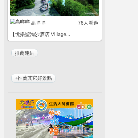
高咩咩
76人看過
【悅樂聖淘沙酒店 Village...
+推薦其它好景點