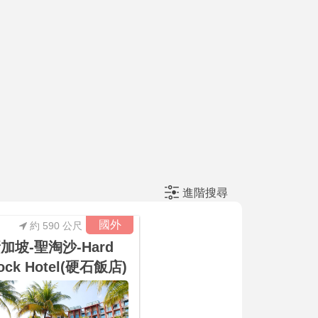
進階搜尋
國外
約 590 公尺
加坡-聖淘沙-Hard
ock Hotel(硬石飯店)