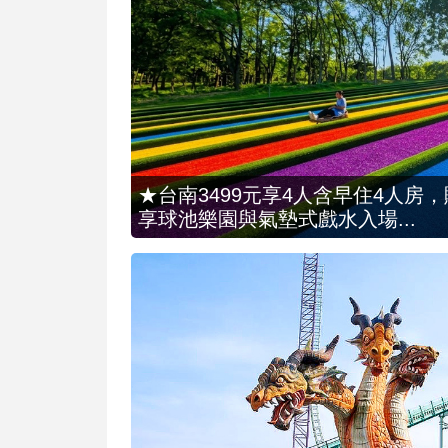
★台南3499元享4人含早住4人房
享球池樂園與氣墊式戲水入場...