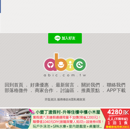
回到首頁
．
好康優惠
．
最新留言
．
關於我們
．
聯絡我們
部落格微件
．
商家合作
．
討論區
．
推薦景點
．
APP下載
羿磊資訊 服務條款&隱私權政策