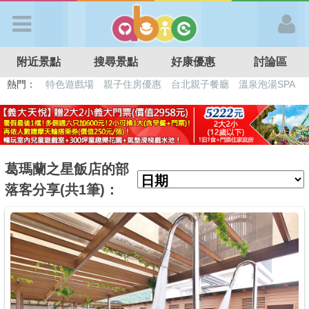
歡迎加入
附近景點
搜尋景點
好康優惠
討論區
APP登入
熱門：
特色遊戲場
親子住房優惠
台北親子餐廳
溫泉泡湯SPA
溜滑梯民宿
觀光工廠
DIY摘果
日本親子景點
首 頁
搜尋景點
葛瑪蘭之星飯店的部
落客分享(共1筆)：
好康優惠
最新消息
最新留言