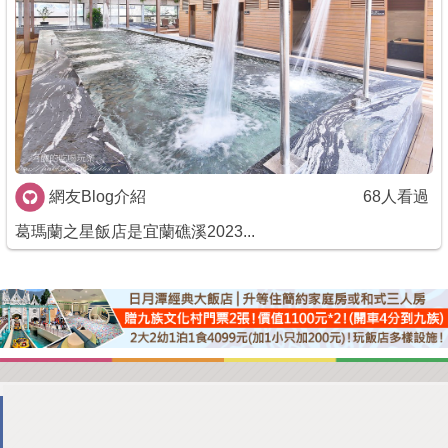
商家合作
推薦景點
討論區
網友Blog介紹
68人看過
聯絡我們
葛瑪蘭之星飯店是宜蘭礁溪2023...
APP下載