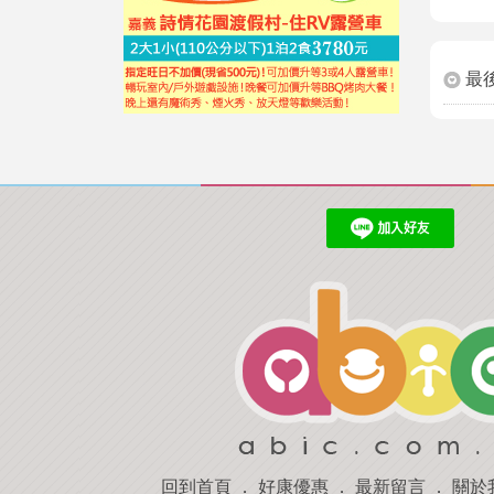
最
回到首頁
．
好康優惠
．
最新留言
．
關於