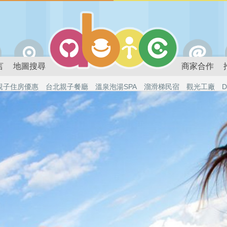
言
地圖搜尋
商家合作
親子住房優惠
台北親子餐廳
溫泉泡湯SPA
溜滑梯民宿
觀光工廠
D