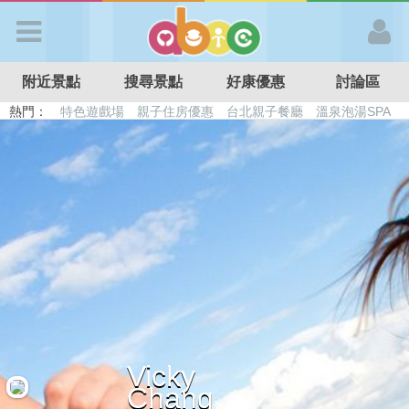
歡迎加入
附近景點
搜尋景點
好康優惠
討論區
APP登入
熱門：
特色遊戲場
親子住房優惠
台北親子餐廳
溫泉泡湯SPA
溜滑梯民宿
觀光工廠
DIY摘果
日本親子景點
首 頁
搜尋景點
好康優惠
最新消息
Vicky
最新留言
Chang