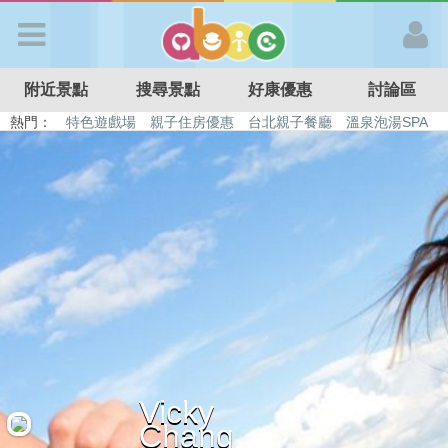
歡迎加入
附近景點
搜尋景點
好康優惠
討論區
APP登入
熱門：
特色遊戲場
親子住房優惠
台北親子餐廳
溫泉泡湯SPA
溜滑梯民宿
觀光工廠
DIY摘果
日本親子景點
首 頁
搜尋景點
好康優惠
最新消息
Vicky
最新留言
Chang