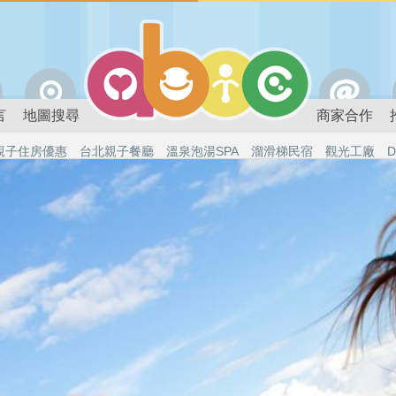
言
地圖搜尋
商家合作
親子住房優惠
台北親子餐廳
溫泉泡湯SPA
溜滑梯民宿
觀光工廠
D