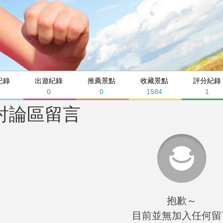
紀錄
出遊紀錄
推薦景點
收藏景點
評分紀錄
0
0
1584
1
討論區留言
抱歉～
目前並無加入任何留