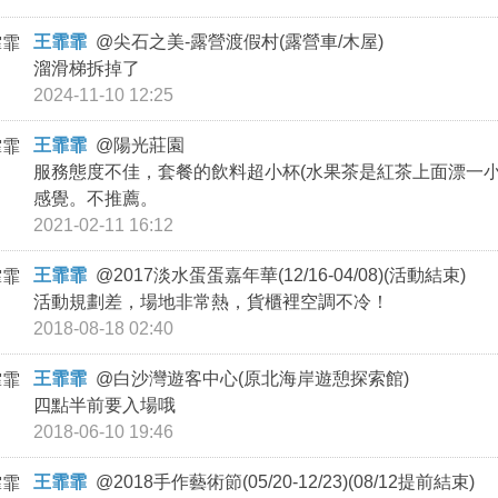
王霏霏
@
尖石之美-露營渡假村(露營車/木屋)
溜滑梯拆掉了
2024-11-10 12:25
王霏霏
@
陽光莊園
服務態度不佳，套餐的飲料超小杯(水果茶是紅茶上面漂一小片檸檬
感覺。不推薦。
2021-02-11 16:12
王霏霏
@
2017淡水蛋蛋嘉年華(12/16-04/08)(活動結束)
活動規劃差，場地非常熱，貨櫃裡空調不冷！
2018-08-18 02:40
王霏霏
@
白沙灣遊客中心(原北海岸遊憩探索館)
四點半前要入場哦
2018-06-10 19:46
王霏霏
@
2018手作藝術節(05/20-12/23)(08/12提前結束)