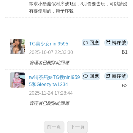
徵求小墾渡假村序號1組，8月份要去玩，可以請沒
商家合作
有要使用的，轉予序號
推薦景點
回應
轉序號
TG美少女nini9595
討論區
B1
2025-10-07 22:33:30
管理者已刪除此回應
聯絡我們
回應
轉序號
tw喝茶箹妹TG搜nini959
5和Gleezy:tw1234
B2
APP下載
2025-11-24 17:28:44
管理者已刪除此回應
前一頁
下一頁