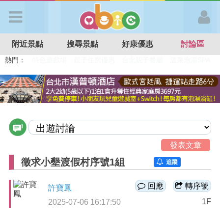
歡迎加入
附近景點
搜尋景點
好康優惠
討論區
APP登入
熱門：
溜滑梯民宿
觀光工廠
DIY摘果
日本親子景點
特色遊戲場
親子住房優惠
台北親子餐廳
溫泉泡湯SPA
首 頁
搜尋景點
好康優惠
發表文章
徵求小墾渡假村序號1組
追蹤
最新消息
回應
轉序號
許寶鳳
1F
2025-07-06 16:17:50
最新留言