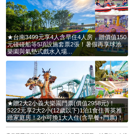
★台南3499元享4人含早住4人房，贈價值150
元碰碰船等5項設施套票2張！暑假再享球池
樂園與氣墊式戲水入場...
★贈2大2小義大樂園門票(價值2958元)！
5222元享2大2小(12歲以下)1泊1食住菁英雅
緻家庭房！2小可換1大入住(含早餐+門票)！