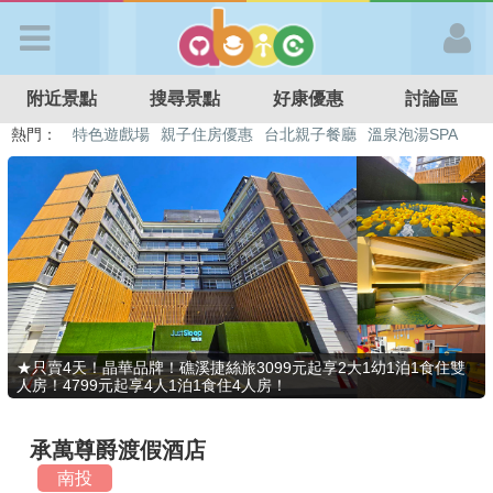
歡迎加入
附近景點
搜尋景點
好康優惠
討論區
APP登入
熱門：
溜滑梯民宿
觀光工廠
DIY摘果
日本親子景點
特色遊戲場
親子住房優惠
台北親子餐廳
溫泉泡湯SPA
首 頁
搜尋景點
好康優惠
★只賣4天！晶華品牌！礁溪捷絲旅3099元起享2大1幼1泊1食住雙
人房！4799元起享4人1泊1食住4人房！
最新消息
承萬尊爵渡假酒店
最新留言
南投