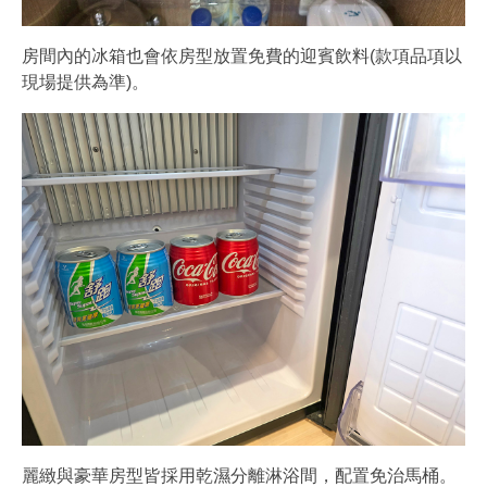
房間內的冰箱也會依房型放置免費的迎賓飲料(款項品項以
現場提供為準)。
麗緻與豪華房型皆採用乾濕分離淋浴間，配置免治馬桶。