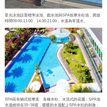
星光泳池設置標準泳池、戲水池與SPA按摩水柱池，開放
時間09:00-11:00、14:30-21:00，水溫為常溫水。
SPA區有躺式按摩床、各種水柱、水流式的花灑；SPA池
水溫維持在35~38度，暖暖的水溫配上SPA水柱的刺激，