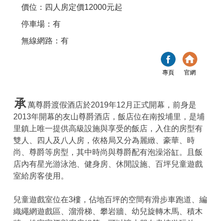
價位：四人房定價12000元起
停車場：有
無線網路：有
專頁
官網
承
萬尊爵渡假酒店於2019年12月正式開幕，前身是
2013年開幕的友山尊爵酒店，飯店位在南投埔里，是埔
里鎮上唯一提供高級設施與享受的飯店，入住的房型有
雙人、四人及八人房，依格局又分為麗緻、豪華、時
尚、尊爵等房型，其中時尚與尊爵配有泡澡浴缸。且飯
店內有星光游泳池、健身房、休閒設施、百坪兒童遊戲
室給房客使用。
兒童遊戲室位在3樓，佔地百坪的空間有滑步車跑道、編
織繩網遊戲區、溜滑梯、攀岩牆、幼兒旋轉木馬、積木