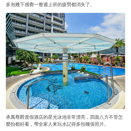
多泡幾下感覺一整週上班的疲勞都消失了。
承萬尊爵渡假酒店的星光泳池非常漂亮，四面八方不管怎
麼拍都好看，帶全家人來玩水記得多拍幾張照片。