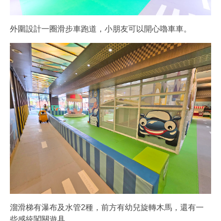
外圍設計一圈滑步車跑道，小朋友可以開心嚕車車。
溜滑梯有瀑布及水管2種，前方有幼兒旋轉木馬，還有一
些感統闖關遊具。