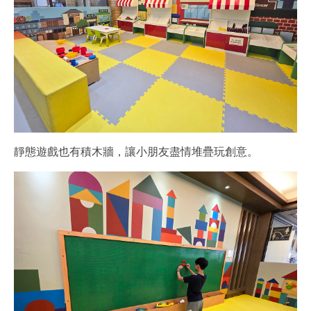
靜態遊戲也有積木牆，讓小朋友盡情堆疊玩創意。