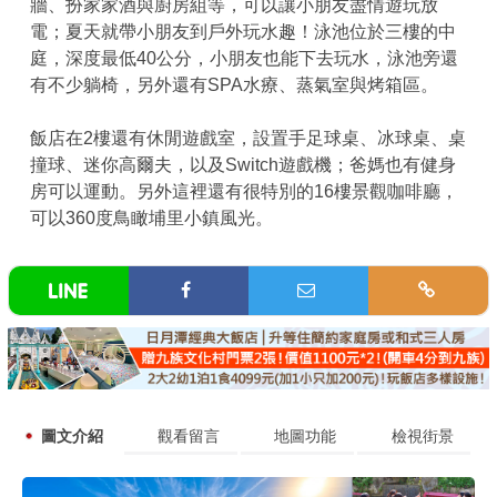
牆、扮家家酒與廚房組等，可以讓小朋友盡情遊玩放
電；夏天就帶小朋友到戶外玩水趣！泳池位於三樓的中
庭，深度最低40公分，小朋友也能下去玩水，泳池旁還
有不少躺椅，另外還有SPA水療、蒸氣室與烤箱區。
飯店在2樓還有休閒遊戲室，設置手足球桌、冰球桌、桌
撞球、迷你高爾夫，以及Switch遊戲機；爸媽也有健身
房可以運動。另外這裡還有很特別的16樓景觀咖啡廳，
可以360度鳥瞰埔里小鎮風光。
圖文介紹
觀看留言
地圖功能
檢視街景