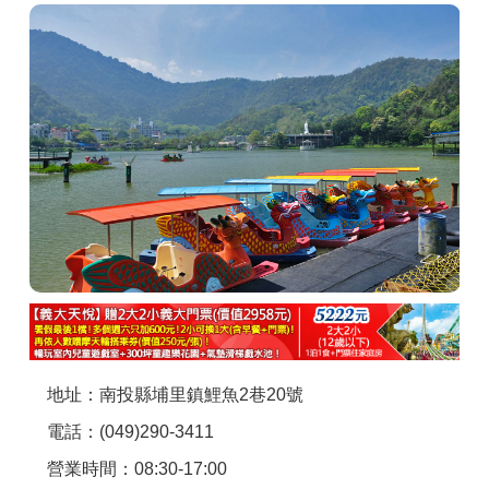
商家合作
推薦景點
討論區
聯絡我們
APP下載
地址：南投縣埔里鎮鯉魚2巷20號
電話：(049)290-3411
營業時間：08:30-17:00