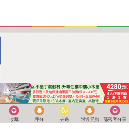
收藏
評分
去過
附近景點
部落客分享