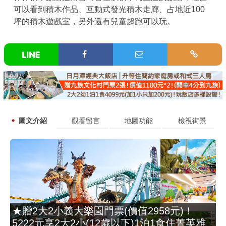
可以看到積木作品、互動式發光積木走廊、占地近100
坪的積木遊戲室，另外還有兒童超跑可以玩。
圖文介紹
觀看留言
地圖功能
檢視街景
★贈2大2小義大樂園門票(價值2958元)！
5222元享2大2小(12歲以下)1泊1食住菁英雅