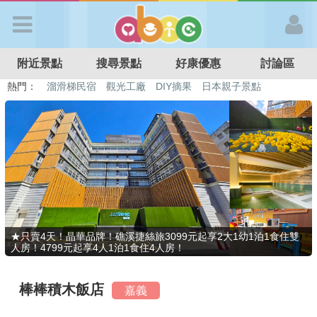
歡迎加入
附近景點
搜尋景點
好康優惠
討論區
APP登入
熱門：
特色遊戲場
親子住房優惠
台北親子餐廳
溫泉泡湯SPA
溜滑梯民宿
觀光工廠
DIY摘果
日本親子景點
首 頁
搜尋景點
好康優惠
★只賣4天！晶華品牌！礁溪捷絲旅3099元起享2大1幼1泊1食住雙
人房！4799元起享4人1泊1食住4人房！
最新消息
棒棒積木飯店
嘉義
最新留言