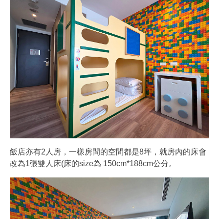
飯店亦有2人房，一樣房間的空間都是8坪，就房內的床會
改為1張雙人床(床的size為 150cm*188cm公分。