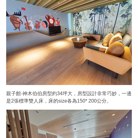
親子館-神木伯伯房型約34坪大，房型設計非常巧妙，一邊
是2張標準雙人床，床的size各為150* 200公分。