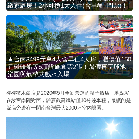
緻家庭房！2小可換1大入住(含早餐+門票)！
★台南3499元享4人含早住4人房，贈價值150
元碰碰船等5項設施套票2張！暑假再享球池
樂園與氣墊式戲水入場...
棒棒積木飯店是2020年5月全新營運的親子飯店，地點就
在故宮南院對面，離嘉義高鐵站僅10分鐘車程，最讚的是
飯店旁邊有一間南台灣最大2000坪室內樂園。