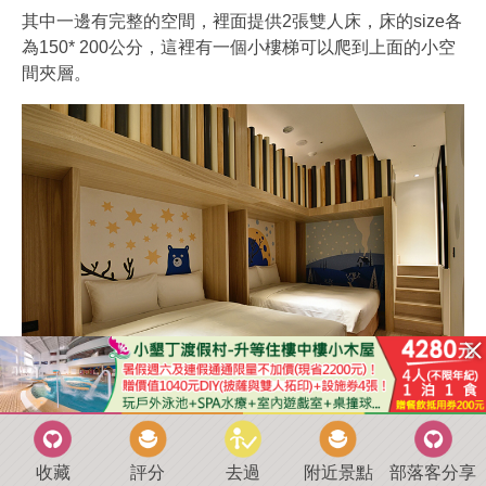
其中一邊有完整的空間，裡面提供2張雙人床，床的size各
為150* 200公分，這裡有一個小樓梯可以爬到上面的小空
間夾層。
上方的夾層不高，不過感覺像是小朋友的祕密空間，小小
朋友進去都覺得很有趣。
收藏
評分
去過
附近景點
部落客分享