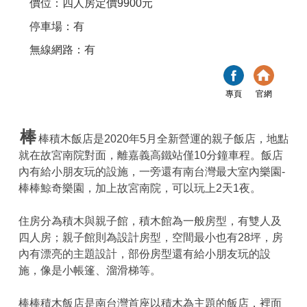
價位：四人房定價9900元
停車場：有
無線網路：有
專頁
官網
棒
棒積木飯店是2020年5月全新營運的親子飯店，地點
就在故宮南院對面，離嘉義高鐵站僅10分鐘車程。飯店
內有給小朋友玩的設施，一旁還有南台灣最大室內樂園-
棒棒鯨奇樂園，加上故宮南院，可以玩上2天1夜。
住房分為積木與親子館，積木館為一般房型，有雙人及
四人房；親子館則為設計房型，空間最小也有28坪，房
內有漂亮的主題設計，部份房型還有給小朋友玩的設
施，像是小帳篷、溜滑梯等。
棒棒積木飯店是南台灣首座以積木為主題的飯店，裡面