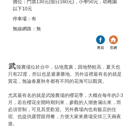
價位：門票130元(假日160元)，小學50元，幼稚園
以下10元
停車場：有
無線網路：無
專頁
官網
武
陵農場位於台中，佔地寬廣，因地勢較高，夏天也
只有22度，所以也是避暑勝地。另外這裡最有名的就是
賞花，無論春夏秋冬都有不同的花海可以觀賞。
尤其最有名的就是武陵農場的櫻花季，大概在每年的2-3
月，若在櫻花全開時期到來，參觀的人潮會滿出來，而
必須管制，可見其受歡迎。另外農場內也有飯店的住
宿、也提供露營跟用餐，方便大家來農場安排三天兩夜
遊。