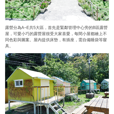
露營分為A~E共5大區，首先是緊鄰管理中心旁的B區露營
屋，可愛小巧的露營屋很受大家喜愛，每間小屋都繪上不
同色彩與圖案。屋內提供床墊，有插座，需自備睡袋等寢
具。