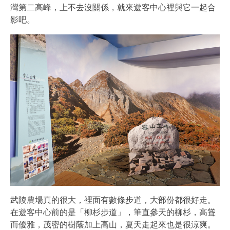
灣第二高峰，上不去沒關係，就來遊客中心裡與它一起合
影吧。
武陵農場真的很大，裡面有數條步道，大部份都很好走。
在遊客中心前的是「柳杉步道」，筆直參天的柳杉，高聳
而優雅，茂密的樹蔭加上高山，夏天走起來也是很涼爽。