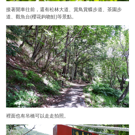
接著開車往前，還有松林大道、賞鳥賞蝶步道、茶園步
道、觀魚台(櫻花鉤吻鮭)等景點。
裡面也有吊橋可以走走拍照。