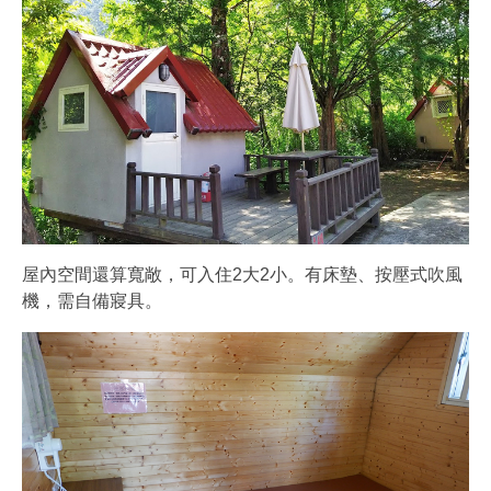
屋內空間還算寬敞，可入住2大2小。有床墊、按壓式吹風
機，需自備寢具。