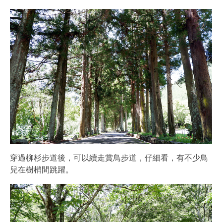
穿過柳杉步道後，可以續走賞鳥步道，仔細看，有不少鳥
兒在樹梢間跳躍。