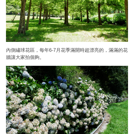
內側繡球花區，每年6-7月花季滿開時超漂亮的，滿滿的花
牆讓大家拍個夠。