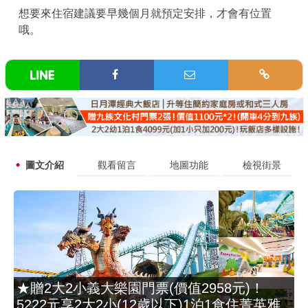
想要來住宿建議要早幾個月就預定安排，才會有位置
哦。
圖文介紹
觀看留言
地圖功能
檢視街景
★贈2大2小義大樂園門票(價值2958元)！
5222元享2大2小(12歲以下)1泊1食住菁英雅