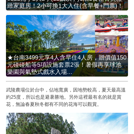
緻家庭房！2小可換1大入住(含早餐+門票)！
★台南3499元享4人含早住4人房，贈價值150
元碰碰船等5項設施套票2張！暑假再享球池
樂園與氣墊式戲水入場...
武陵農場位於台中，佔地寬廣，因地勢較高，夏天最高溫
約25度，所以也是避暑勝地。另外這裡最有名的就是賞
花，無論春夏秋冬都有不同的花海可以觀賞。