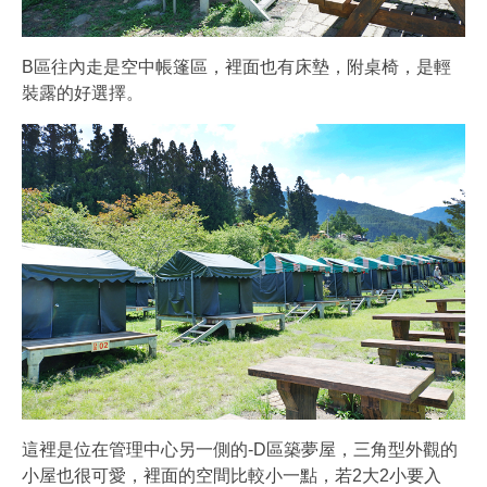
B區往內走是空中帳篷區，裡面也有床墊，附桌椅，是輕
裝露的好選擇。
這裡是位在管理中心另一側的-D區築夢屋，三角型外觀的
小屋也很可愛，裡面的空間比較小一點，若2大2小要入