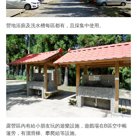
營地浴廁及洗水槽每區都有，且採集中使用。
露營區內有給小朋友玩的遊樂設施，遊戲場在B區空中帳
篷旁，有溜滑梯、攀爬組等設施。