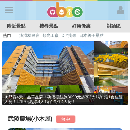
歡迎加入
附近景點
搜尋景點
好康優惠
討論區
APP登入
熱門：
特色遊戲場
親子住房優惠
台北親子餐廳
溫泉泡湯SPA
溜滑梯民宿
觀光工廠
DIY摘果
日本親子景點
首 頁
搜尋景點
好康優惠
★只賣4天！晶華品牌！礁溪捷絲旅3099元起享2大1幼1泊1食住雙
人房！4799元起享4人1泊1食住4人房！
最新消息
武陵農場(小木屋)
台中
最新留言