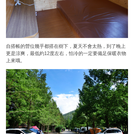
自搭帳的營位幾乎都搭在樹下，夏天不會太熱，到了晚上
更是涼爽，最低約12度左右，怕冷的一定要備足保暖衣物
上來哦。