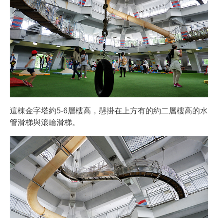
這棟金字塔約5-6層樓高，懸掛在上方有的約二層樓高的水
管滑梯與滾輪滑梯。