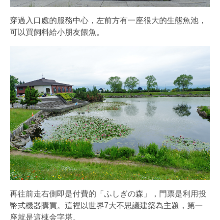
穿過入口處的服務中心，左前方有一座很大的生態魚池，
可以買飼料給小朋友餵魚。
再往前走右側即是付費的「ふしぎの森」，門票是利用投
幣式機器購買。這裡以世界7大不思議建築為主題，第一
座就是這棟金字塔。