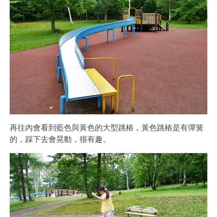
再往內會看到藍色與黃色的大型跳樁，黃色跳樁是有彈簧
的，踩下去會晃動，很有趣。