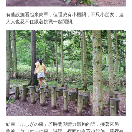
有些設施看起來簡單，但隱藏有小機關，不只小朋友，連
大人也忍不住跟著挑戰一起闖關。
結束「ふしぎの森」若時間與體力還夠的話，接著來另一
側的「ヤッホーの森」遊玩，裡面也有不少設施，這裡有