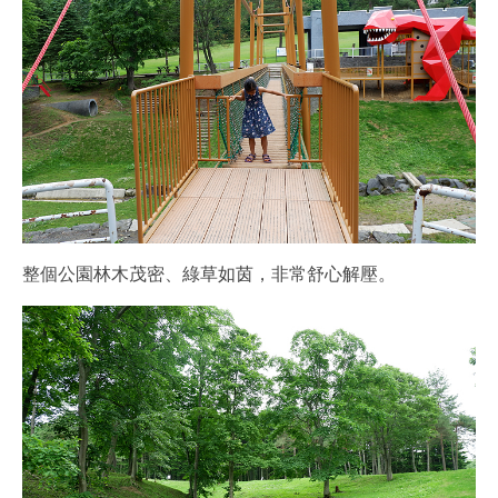
整個公園林木茂密、綠草如茵，非常舒心解壓。