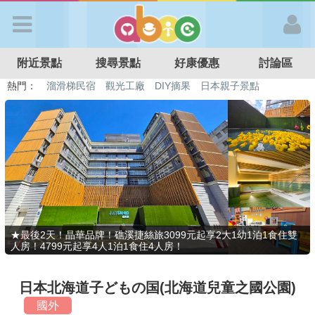
歡迎加入
附近景點
搜尋景點
好康優惠
討論區
APP登入
熱門：
溜滑梯民宿
觀光工廠
DIY摘果
日本親子景點
特色遊戲場
親子住房優惠
台北親子餐廳
溫泉泡湯SPA
首 頁
搜尋景點
好康優惠
★最後2天！晶華品牌！礁溪捷絲旅3099元起享2大1幼1泊1食住雙
人房！4799元起享4人1泊1食住4人房！
最新消息
日本北海道子どもの国(北海道兒童之國公園)
最新留言
國外