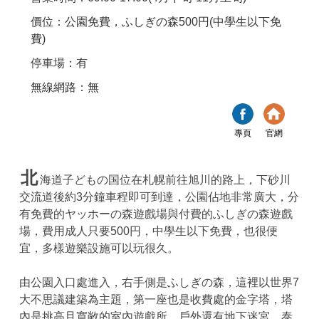
價位：公園免費，ふしぎの森500円(中學生以下免
費)
停車場：有
無線網路：無
專頁
官網
北
海道子どもの国位在札幌前往旭川的路上，下砂川
交流道後約3分鐘車程即可到達，公園佔地非常廣大，分
有免費的ヤッホーの森遊戲場與付費的ふしぎの森遊戲
場，費用成人只要500円，中學生以下免費，也很便
宜，多樣遊樂設施可以玩很久。
由公園入口處進入，右手側是ふしぎの森，這裡以世界7
大不思議建築為主題，第一座也是收費處的金字塔，塔
內是挑高且寬敞的室內遊戲所，戶外還有地下迷宮、泰