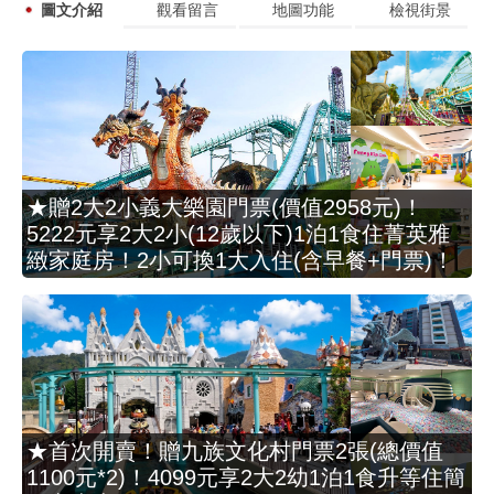
圖文介紹
觀看留言
地圖功能
檢視街景
★贈2大2小義大樂園門票(價值2958元)！
5222元享2大2小(12歲以下)1泊1食住菁英雅
緻家庭房！2小可換1大入住(含早餐+門票)！
★首次開賣！贈九族文化村門票2張(總價值
1100元*2)！4099元享2大2幼1泊1食升等住簡