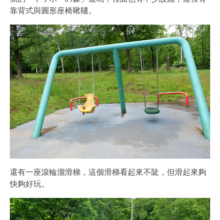
靠背式與圓形座椅鞦韆。
還有一座滾輪溜滑梯，這個滑梯看起來不陡，但滑起來夠
快夠好玩。