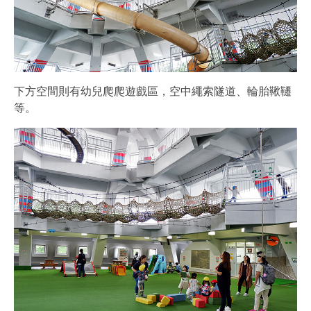
下方空間則有幼兒爬爬遊戲區，空中繩索隧道、輪胎鞦韆
等。