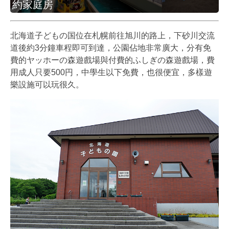
約家庭房
北海道子どもの国位在札幌前往旭川的路上，下砂川交流
道後約3分鐘車程即可到達，公園佔地非常廣大，分有免
費的ヤッホーの森遊戲場與付費的ふしぎの森遊戲場，費
用成人只要500円，中學生以下免費，也很便宜，多樣遊
樂設施可以玩很久。