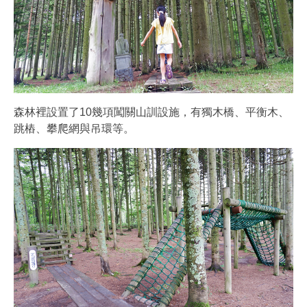
森林裡設置了10幾項闖關山訓設施，有獨木橋、平衡木、
跳樁、攀爬網與吊環等。