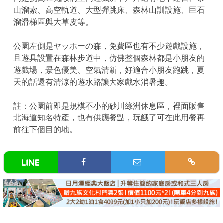
山溜索、高空軌道、大型彈跳床、森林山訓設施、巨石
溜滑梯區與大草皮等。
公園左側是ヤッホーの森，免費區也有不少遊戲設施，
且遊具設置在森林步道中，仿佛整個森林都是小朋友的
遊戲場，景色優美、空氣清新，好適合小朋友跑跳，夏
天的話還有清涼的遊水路讓大家戲水消暑趣。
註：公園前即是規模不小的砂川綠洲休息區，裡面販售
北海道知名特產，也有供應餐點，玩餓了可在此用餐再
前往下個目的地。