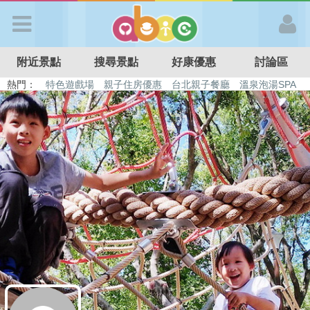
歡迎加入
附近景點
搜尋景點
好康優惠
討論區
APP登入
熱門：
特色遊戲場
親子住房優惠
台北親子餐廳
溫泉泡湯SPA
溜滑梯民宿
觀光工廠
DIY摘果
日本親子景點
首 頁
搜尋景點
好康優惠
最新消息
最新留言