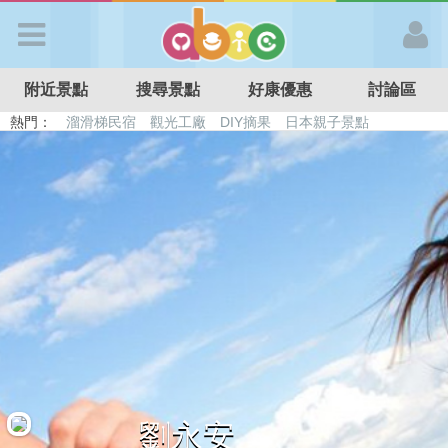
歡迎加入
附近景點
搜尋景點
好康優惠
討論區
APP登入
熱門：
溜滑梯民宿
觀光工廠
DIY摘果
日本親子景點
特色遊戲場
親子住房優惠
台北親子餐廳
溫泉泡湯SPA
首 頁
搜尋景點
好康優惠
最新消息
最新留言
劉永安