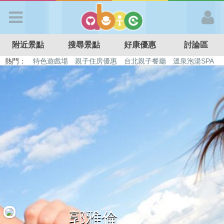
歡迎加入
附近景點
搜尋景點
好康優惠
討論區
APP登入
熱門：
特色遊戲場
親子住房優惠
台北親子餐廳
溫泉泡湯SPA
溜滑梯民宿
觀光工廠
DIY摘果
日本親子景點
首 頁
搜尋景點
好康優惠
最新消息
最新留言
郭雅倫