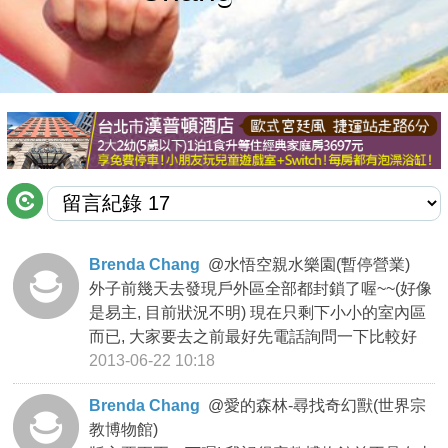
商家合作
推薦景點
討論區
聯絡我們
Brenda Chang
@
水悟空親水樂園(暫停營業)
外子前幾天去發現戶外區全部都封鎖了喔~~(好像
APP下載
是易主, 目前狀況不明) 現在只剩下小小的室內區
而已, 大家要去之前最好先電話詢問一下比較好
2013-06-22 10:18
Brenda Chang
@
愛的森林-尋找奇幻獸(世界宗
教博物館)