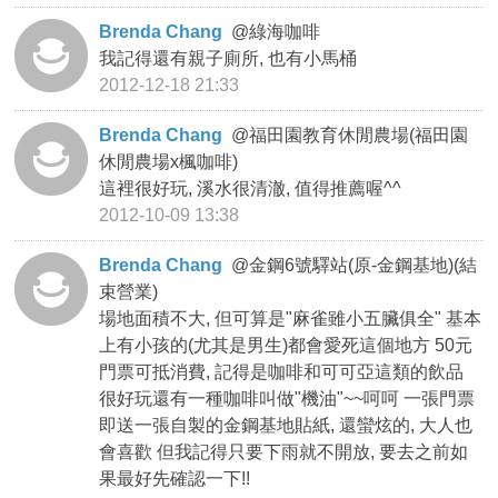
Brenda Chang
@
綠海咖啡
我記得還有親子廁所, 也有小馬桶
2012-12-18 21:33
Brenda Chang
@
福田園教育休閒農場(福田園
休閒農場x楓咖啡)
這裡很好玩, 溪水很清澈, 值得推薦喔^^
2012-10-09 13:38
Brenda Chang
@
金鋼6號驛站(原-金鋼基地)(結
束營業)
場地面積不大, 但可算是"麻雀雖小五臟俱全" 基本
上有小孩的(尤其是男生)都會愛死這個地方 50元
門票可抵消費, 記得是咖啡和可可亞這類的飲品
很好玩還有一種咖啡叫做"機油"~~呵呵 一張門票
即送一張自製的金鋼基地貼紙, 還蠻炫的, 大人也
會喜歡 但我記得只要下雨就不開放, 要去之前如
果最好先確認一下!!