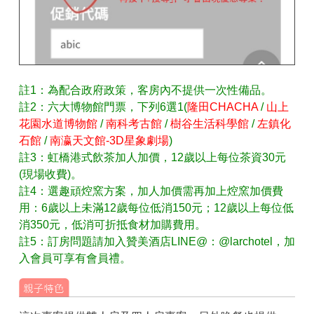
註1：為配合政府政策，客房內不提供一次性備品。
註2：六大博物館門票，下列6選1(
隆田CHACHA
/
山上
花園水道博物館
/
南科考古館
/
樹谷生活科學館
/
左鎮化
石館
/
南瀛天文館
-3D星象劇場
)
註3：虹橋港式飲茶加人加價，12歲以上每位茶資30元
(現場收費)。
註4：選趣頑焢窯方案，加人加價需再加上焢窯加價費
用：6歲以上未滿12歲每位低消150元；12歲以上每位低
消350元，低消可折抵食材加購費用。
註5：訂房問題請加入贊美酒店LINE@：@larchotel，加
入會員可享有會員禮。