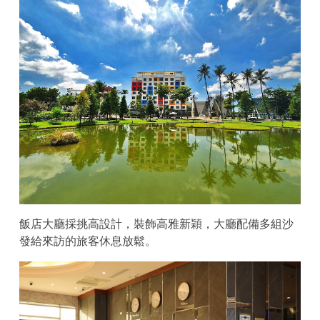
飯店大廳採挑高設計，裝飾高雅新穎，大廳配備多組沙
發給來訪的旅客休息放鬆。