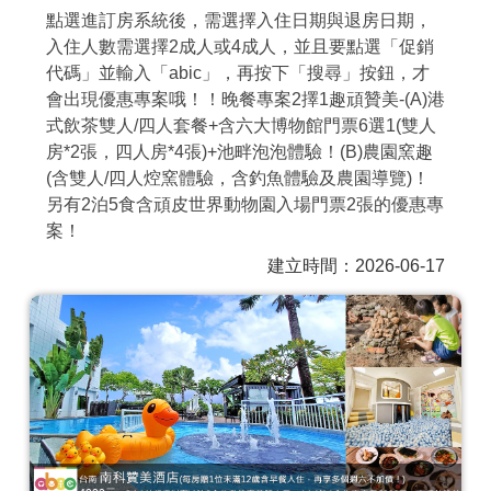
點選進訂房系統後，需選擇入住日期與退房日期，
商家合作
入住人數需選擇2成人或4成人，並且要點選「促銷
代碼」並輸入「abic」，再按下「搜尋」按鈕，才
會出現優惠專案哦！！晚餐專案2擇1趣頑贊美-(A)港
推薦景點
式飲茶雙人/四人套餐+含六大博物館門票6選1(雙人
房*2張，四人房*4張)+池畔泡泡體驗！(B)農園窯趣
討論區
(含雙人/四人焢窯體驗，含釣魚體驗及農園導覽)！
另有2泊5食含頑皮世界動物園入場門票2張的優惠專
案！
聯絡我們
建立時間：2026-06-17
APP下載