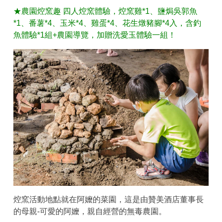
★農園焢窯趣 四人焢窯體驗，焢窯雞*1、鹽焗吳郭魚
*1、番薯*4、玉米*4、雞蛋*4、花生燉豬腳*4入，含釣
魚體驗*1組+農園導覽，加贈洗愛玉體驗一組！
焢窯活動地點就在阿嬤的菜園，這是由贊美酒店董事長
的母親-可愛的阿嬤，親自經營的無毒農園。