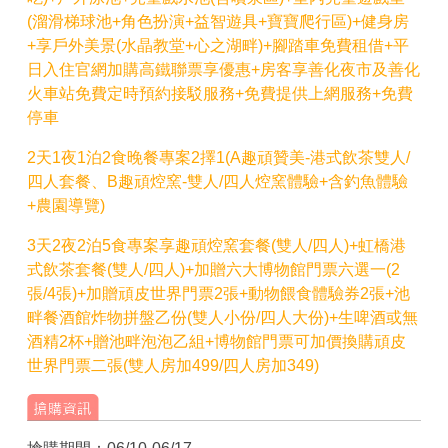
(溜滑梯球池+角色扮演+益智遊具+寶寶爬行區)+健身房
+享戶外美景(水晶教堂+心之湖畔)+腳踏車免費租借+平
日入住官網加購高鐵聯票享優惠+房客享善化夜市及善化
火車站免費定時預約接駁服務+免費提供上網服務+免費
停車
2天1夜1泊2食晚餐專案2擇1(A趣頑贊美-港式飲茶雙人/
四人套餐、B趣頑焢窯-雙人/四人焢窯體驗+含釣魚體驗
+農園導覽)
3天2夜2泊5食專案享趣頑焢窯套餐(雙人/四人)+虹橋港
式飲茶套餐(雙人/四人)+加贈六大博物館門票六選一(2
張/4張)+加贈頑皮世界門票2張+動物餵食體驗券2張+池
畔餐酒館炸物拼盤乙份(雙人小份/四人大份)+生啤酒或無
酒精2杯+贈池畔泡泡乙組+博物館門票可加價換購頑皮
世界門票二張(雙人房加499/四人房加349)