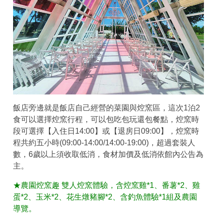
飯店旁邊就是飯店自己經營的菜園與焢窯區，這次1泊2
食可以選擇焢窯行程，可以包吃包玩還包餐點，焢窯時
段可選擇【入住日14:00】或【退房日09:00】，焢窯時
程共約五小時(09:00-14:00/14:00-19:00)，超過套裝人
數，6歲以上須收取低消，食材加價及低消依館內公告為
主。
★農園焢窯趣 雙人焢窯體驗，含焢窯雞*1、番薯*2、雞
蛋*2、玉米*2、花生燉豬腳*2、含釣魚體驗*1組及農園
導覽。