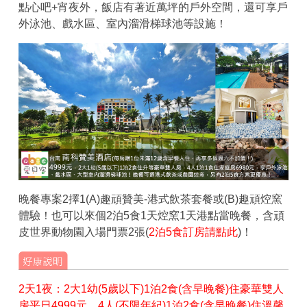
點心吧+宵夜外，飯店有著近萬坪的戶外空間，還可享戶
外泳池、戲水區、室內溜滑梯球池等設施！
晚餐專案2擇1(A)趣頑贊美-港式飲茶套餐或(B)趣頑焢窯
體驗！也可以來個2泊5食1天焢窯1天港點當晚餐，含頑
皮世界動物園入場門票2張(
2泊5食訂房請點此
)！
2天1夜：2大1幼(5歲以下)1泊2食(含早晚餐)住豪華雙人
房平日4999元、4人(不限年紀)1泊2食(含早晚餐)住溫馨