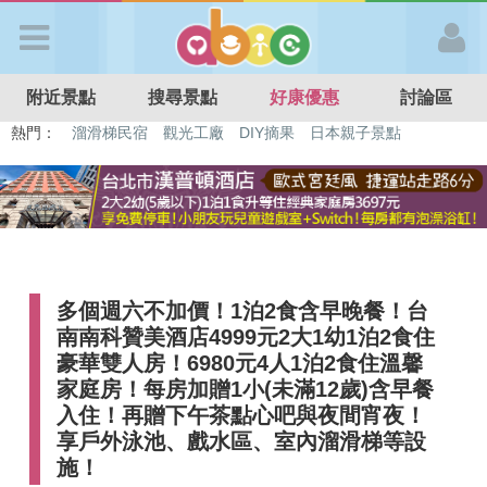
歡迎加入
附近景點
搜尋景點
好康優惠
討論區
APP登入
熱門：
特色遊戲場
親子住房優惠
台北親子餐廳
溫泉泡湯SPA
溜滑梯民宿
觀光工廠
DIY摘果
日本親子景點
首 頁
搜尋景點
多個週六不加價！1泊2食含早晚餐！台
好康優惠
南南科贊美酒店4999元2大1幼1泊2食住
豪華雙人房！6980元4人1泊2食住溫馨
最新消息
家庭房！每房加贈1小(未滿12歲)含早餐
入住！再贈下午茶點心吧與夜間宵夜！
享戶外泳池、戲水區、室內溜滑梯等設
最新留言
施！