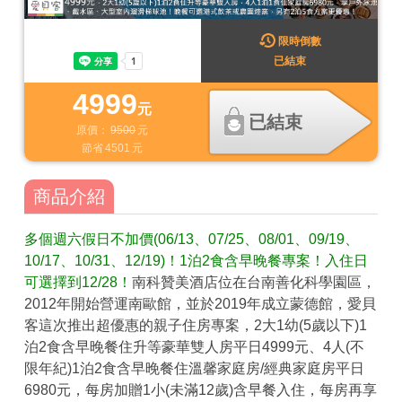
限時倒數
已結束
4999
元
已結束
原價：
9500
元
節省
4501
元
商品介紹
多個週六假日不加價(06/13、07/25、08/01、09/19、
10/17、10/31、12/19)！1泊2食含早晚餐專案！入住日
可選擇到12/28！
南科贊美酒店位在台南善化科學園區，
2012年開始營運南歐館，並於2019年成立蒙德館，愛貝
客這次推出超優惠的親子住房專案，2大1幼(5歲以下)1
泊2食含早晚餐住升等豪華雙人房平日4999元、4人(不
限年紀)1泊2食含早晚餐住溫馨家庭房/經典家庭房平日
6980元，每房加贈1小(未滿12歲)含早餐入住，每房再享