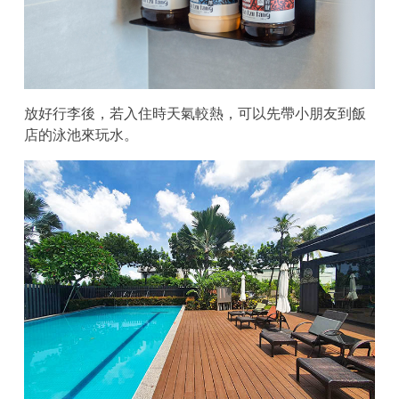
放好行李後，若入住時天氣較熱，可以先帶小朋友到飯
店的泳池來玩水。