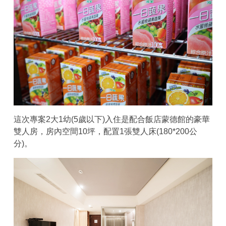
這次專案2大1幼(5歲以下)入住是配合飯店蒙德館的豪華
雙人房，房內空間10坪，配置1張雙人床(180*200公
分)。