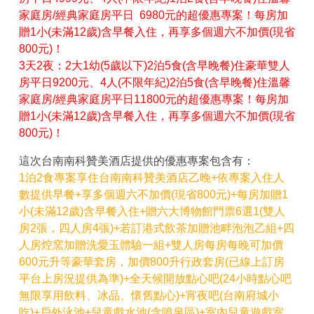
家庭房/經典家庭房平日 6980元的超優惠專案！每房加
贈1小(未滿12歲)含早餐入住，再享多個週六不加價(現省
800元)！
3天2夜：2大1幼(5歲以下)2泊5食(含早晚餐)住豪華雙人
房平日9200元、4人(不限年紀)2泊5食(含早晚餐)住溫馨
家庭房/經典家庭房平日11800元的超優惠專案！每房加
贈1小(未滿12歲)含早餐入住，再享多個週六不加價(現省
800元)！
這次台南南科贊美酒店提供的優惠專案包含有：
1泊2食專案享住台南南科贊美酒店乙晚+依專案入住人
數提供早餐+享多個週六不加價(現省800元)+每房加贈1
小(未滿12歲)含早餐入住+贈六大博物館門票6選1(雙人
房2張，四人房4張)+若訂港式飲茶加贈池畔泡泡乙組+四
人房焢窯加贈洗愛玉體驗一組+雙人房每房每晚可加價
600元升等豪華套房，加價800升行政套房(已線上訂房
平台上房況提供為準)+全天候開放點心吧(24小時點心吧
無限享用飲料、冰品、懷舊點心)+宵夜吧(台南府城小
吃)+戶外泳池+兒童戲水池(含噴泉區)+室內兒童遊戲室