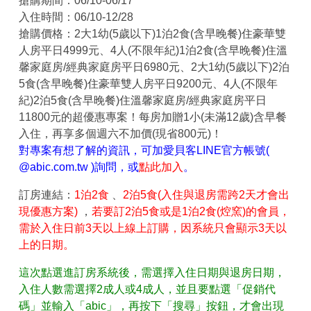
搶購期間：06/10-06/17
入住時間：06/10-12/28
搶購價格：2大1幼(5歲以下)1泊2食(含早晚餐)住豪華雙
人房平日4999元、4人(不限年紀)1泊2食(含早晚餐)住溫
馨家庭房/經典家庭房平日6980元、2大1幼(5歲以下)2泊
5食(含早晚餐)住豪華雙人房平日9200元、4人(不限年
紀)2泊5食(含早晚餐)住溫馨家庭房/經典家庭房平日
11800元的超優惠專案！每房加贈1小(未滿12歲)含早餐
入住，再享多個週六不加價(現省800元)！
對專案有想了解的資訊，可加愛貝客LINE官方帳號(
@abic.com.tw )詢問，或
點此加入
。
訂房連結：
1泊2食
、
2泊5食(入住與退房需跨2天才會出
現優惠方案)
，
若要訂2泊5食或是1泊2食(焢窯)的會員，
需於入住日前3天以上線上訂購，因系統只會顯示3天以
上的日期。
這次點選進訂房系統後，需選擇入住日期與退房日期，
入住人數需選擇2成人或4成人，並且要點選「促銷代
碼」並輸入「abic」，再按下「搜尋」按鈕，才會出現