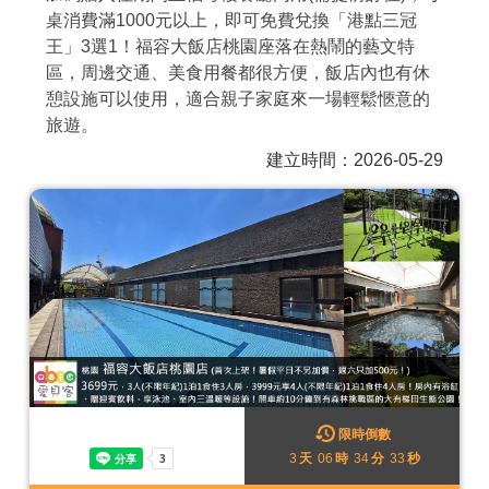
桌消費滿1000元以上，即可免費兌換「港點三冠
商家合作
王」3選1！福容大飯店桃園座落在熱鬧的藝文特
區，周邊交通、美食用餐都很方便，飯店內也有休
憩設施可以使用，適合親子家庭來一場輕鬆愜意的
推薦景點
旅遊。
建立時間：2026-05-29
討論區
聯絡我們
APP下載
限時倒數
3
天
06
時
34
分
30
秒