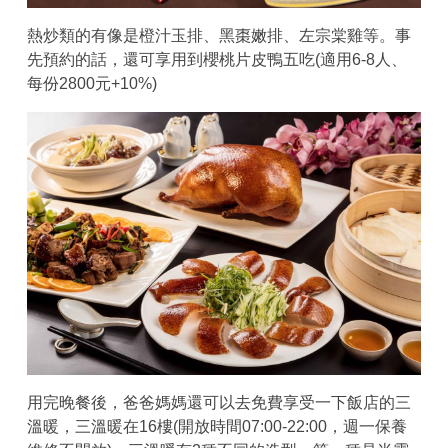
熱炒類的有像是橙汁玉排、黑棗嫩排、左宗棠雞等。事
先預約的話，還可享用到櫻桃片皮鴨五吃(適用6-8人、
每份2800元+10%)
用完晚餐後，爸爸媽媽還可以去免費享受一下飯店的三
溫暖，三溫暖在16樓(開放時間07:00-22:00，週一保養