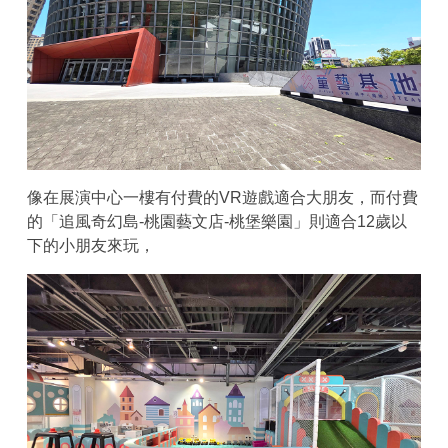
像在展演中心一樓有付費的VR遊戲適合大朋友，而付費
的「追風奇幻島-桃園藝文店-桃堡樂園」則適合12歲以
下的小朋友來玩，