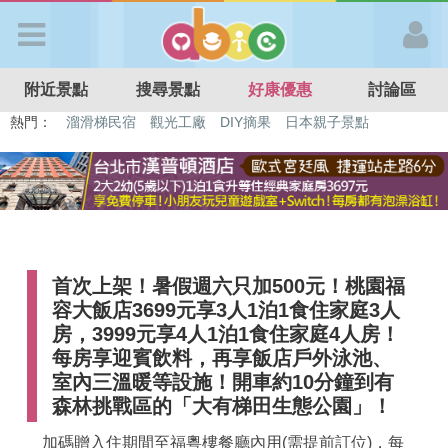
歡迎加入
附近景點
搜尋景點
好康優惠
討論區
APP登入
熱門：
特色遊戲場
親子住房優惠
台北親子餐廳
溫泉泡湯SPA
溜滑梯民宿
觀光工廠
DIY摘果
日本親子景點
首 頁
搜尋景點
首次上架！暑假週六只加500元！桃園福
好康優惠
容大飯店3699元享3人1泊1食住家庭3人
房，3999元享4人1泊1食住家庭4人房！
最新消息
每房享迎賓飲料，再享飯店戶外泳池、
室內三溫暖等設施！開車約10分鐘到有
森林挑戰區的「大有梯田生態公園」！
最新留言
加碼贈入住期間至福粵樓餐廳內用(需提前訂位)，每