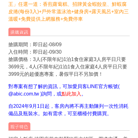
王」任選一道：香煎蘿蔔糕、招牌黃金蝦餃皇、鮮蝦腐
皮捲(每份3入)+
戶外常溫泳池+健身房+露天風呂+室內三
溫暖
+免費提供上網服務+免費停車
搶購期間：即日起-08/09
入住時間：即日起-09/30
搶購價格：3人(不限年紀)1泊1食住家庭3人房平日只要
3699元，4人(不限年紀)1泊1食入住家庭4人房平日只要
3999元的超優惠專案，暑假平日不另加價！
對專案有想了解的資訊，可加愛貝客LINE官方帳號(
@abic.com.tw )詢問，或
點此加入
。
自2024年9月1日起，客房內將不再主動陳列一次性消耗
備品及瓶裝水。如有需求，可至櫃檯付費購買。