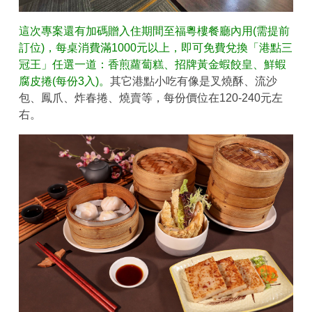
這次專案還有加碼贈入住期間至福粵樓餐廳內用(需提前
訂位)，每桌消費滿1000元以上，即可免費兌換「港點三
冠王」任選一道：香煎蘿蔔糕、招牌黃金蝦餃皇、鮮蝦
腐皮捲(每份3入)。
其它港點小吃有像是叉燒酥、流沙
包、鳳爪、炸春捲、燒賣等，每份價位在120-240元左
右。