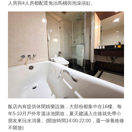
人房與4人房都配置免治馬桶與泡澡浴缸。
飯店內有提供休閒娛樂設施，大部份都集中在16樓。每
年5-10月戶外常溫泳池開放，夏天建議入住後就先帶小
朋友來玩水消暑。(開放時間14:00-22:00，週一保養維修
不開放)