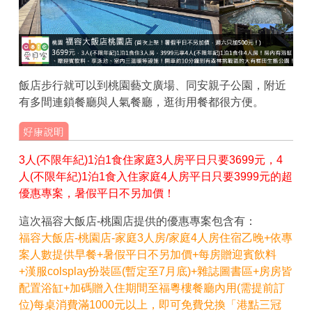
飯店步行就可以到桃園藝文廣場、同安親子公園，附近
有多間連鎖餐廳與人氣餐廳，逛街用餐都很方便。
3人(不限年紀)1泊1食住家庭3人房平日只要3699元，4
人(不限年紀)1泊1食入住家庭4人房平日只要3999元的超
優惠專案，暑假平日不另加價！
這次福容大飯店-桃園店提供的優惠專案包含有：
福容大飯店-桃園店-家庭3人房/家庭4人房住宿乙晚+依專
案人數提供早餐+暑假平日不另加價+每房贈迎賓飲料
+漢服colsplay扮裝區(暫定至7月底)+雜誌圖書區+房房皆
配置浴缸+加碼贈入住期間至福粵樓餐廳內用(需提前訂
位)每桌消費滿1000元以上，即可免費兌換「港點三冠