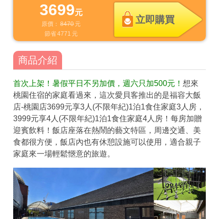
3699
元
立即購買
原價：
8470
元
節省
4771
元
商品介紹
首次上架！暑假平日不另加價，週六只加500元！
想來
桃園住宿的家庭看過來，這次愛貝客推出的是福容大飯
店-桃園店3699元享3人(不限年紀)1泊1食住家庭3人房，
3999元享4人(不限年紀)1泊1食住家庭4人房！每房加贈
迎賓飲料！飯店座落在熱鬧的藝文特區，周邊交通、美
食都很方便，飯店內也有休憩設施可以使用，適合親子
家庭來一場輕鬆愜意的旅遊。