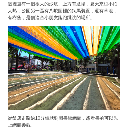
這裡還有一個很大的沙坑、上方有遮陽，夏天來也不怕
太熱，公園另一區有八駿圖裡的銅馬裝置，還有草地，
有樹蔭，是個適合小朋友跑跑跳跳的場所。
從飯店走路約10分鐘就到圖書館總館，想看書的可以先
上總館參觀。