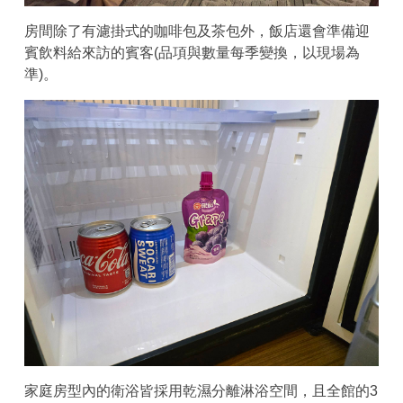
房間除了有濾掛式的咖啡包及茶包外，飯店還會準備迎
賓飲料給來訪的賓客(品項與數量每季變換，以現場為
準)。
家庭房型內的衛浴皆採用乾濕分離淋浴空間，且全館的3