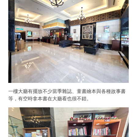
一樓大廳有擺放不少當季雜誌、童書繪本與各種故事書
等，有空時拿本書在大廳看也很不錯。