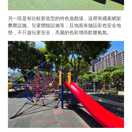
另一區是有比較新造型的特色遊戲場，這裡有繩索網架
攀爬設施、兒童體能設施等，且地面有舖設彩色安全地
墊，不只遊玩更安全，亮麗的色彩增添歡樂氣氛。